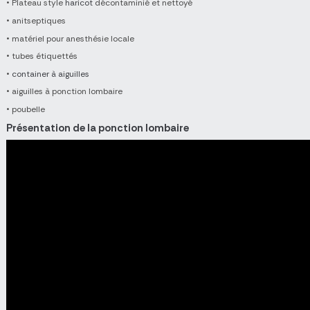
• Plateau style
haricot
décontaminié et nettoyé
• anitseptiques
• matériel pour anesthésie locale
• tubes étiquettés
•
container à aiguilles
• aiguilles à ponction lombaire
• poubelle
Présentation de la ponction lombaire