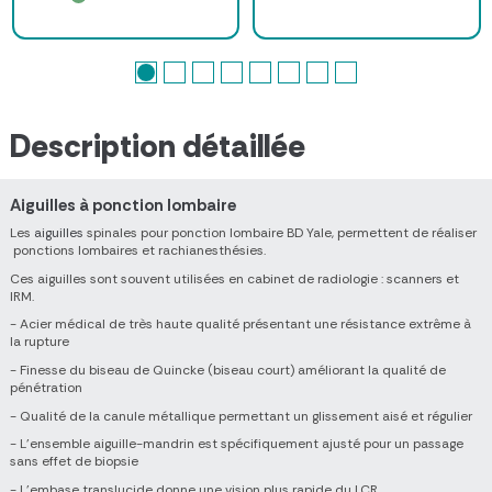
Description détaillée
Aiguilles à ponction lombaire
Les
aiguilles
spinales pour ponction lombaire BD Yale, permettent de réaliser
ponctions lombaires et rachianesthésies.
Ces aiguilles sont souvent utilisées en cabinet de radiologie : scanners et
IRM.
- Acier médical de très haute qualité présentant une résistance extrême à
la rupture
- Finesse du biseau de Quincke (biseau court) améliorant la qualité de
pénétration
- Qualité de la canule métallique permettant un glissement aisé et régulier
- L’ensemble aiguille-mandrin est spécifiquement ajusté pour un passage
sans effet de biopsie
- L’embase translucide donne une vision plus rapide du LCR