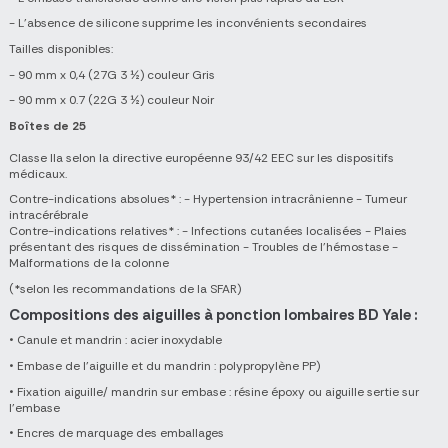
- L’absence de silicone supprime les inconvénients secondaires
Tailles disponibles:
- 90 mm x 0,4 (27G
3 ½
) couleur Gris
- 90 mm x 0.7 (22G
3 ½
) couleur Noir
Boîtes de 25
Classe IIa selon la directive européenne 93/42 EEC sur les dispositifs
médicaux.
Contre-indications absolues* : - Hypertension intracrânienne - Tumeur
intracérébrale
Contre-indications relatives* : - Infections cutanées localisées - Plaies
présentant des risques de dissémination - Troubles de l’hémostase -
Malformations de la colonne
(*selon les recommandations de la SFAR)
Compositions des aiguilles à ponction lombaires BD Yale :
• Canule et mandrin : acier inoxydable
• Embase de l’aiguille et du mandrin : polypropylène PP)
• Fixation aiguille/ mandrin sur embase : résine époxy ou aiguille sertie sur
l’embase
• Encres de marquage des emballages