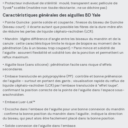
• Protecteur individuel de stérilité : moulé, transparent avec pellicule de
Tyvek® scellée (matière non tissée résistante ; ne se déchire pas)
Caractéristiques générales des aiguilles BD Yale
• Pointe Quincke : pointe solide et coupante ; finesse du biseau de Quincke
(biseau court) : il écarte autant que possible les fibres de la dure-mère afin
de réduire les pertes de liquide céphalo-rachidien (LCR).
• Mandrin : légère différence d’angle entre les biseaux du mandrin et de la
canule : cette caractéristique limite le risque de biopsie au moment de la
pénétration (du à un biseau trop coupant). • Paroi mince et solidité de
l’aiguille : assurent flexibilité et solidité lors de la ponction et permettent un
reflux maximum.
• Aiguille lisse (sans silicone) : pénétration facile sans risque d’effets
secondaires.
• Embase translucide en polypropylène (PP) : contrôle et bonne préhension
de l’aiguille – surtout en portant des gants ; visualisation rapide du reflux de
liquide céphalo-rachidien (LCR) par l’embase translucide à "effet loupe",
confirmant la position correcte de la pointe de l’aiguille dans l’espace sous-
arachnoïdien.
• Embase Luer-Lok™
• Encoche dans l’embase de l’aiguille pour une bonne connexion du mandrin
: confirme la bonne position du mandrin dans l’aiguille ; indique la direction
du biseau, qui peut alors être facilement placé dans la bonne position.
• Solide connexion de l’aiguille dans l’embase.