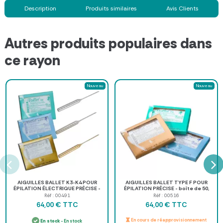
Description
Produits similaires
Avis Clients
Autres produits populaires dans
ce rayon
Nouveau
Nouveau
AIGUILLES BALLET K3-K4 POUR
AIGUILLES BALLET TYPE F POUR
ÉPILATION ÉLECTRIQUE PRÉCISE -
ÉPILATION PRÉCISE - boîte de 50,
boîte de 50 aiguilles, inox...
inox isolée ou gold
Réf : 00491
Réf : 00516
TTC
TTC
64,00 €
64,00 €
En cours de réapprovisionnement
En stock
- En stock