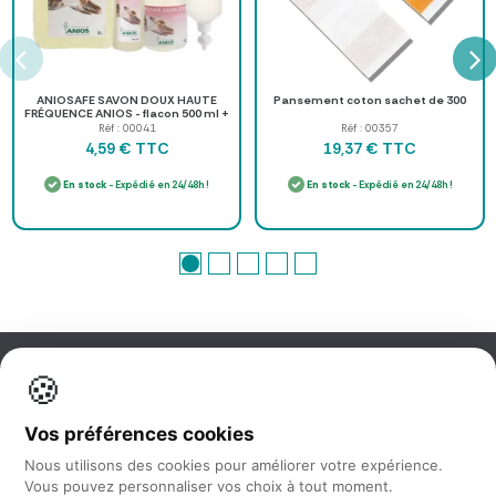
ANIOSAFE SAVON DOUX HAUTE
Pansement coton sachet de 300
FRÉQUENCE ANIOS - flacon 500 ml +
pompe
Réf : 00041
Réf : 00357
TTC
TTC
4,59 €
19,37 €
En stock
- Expédié en 24/48h !
En stock
- Expédié en 24/48h !
🍪
Information
Vos préférences cookies
Nos services
Nous utilisons des cookies pour améliorer votre expérience.
Vous pouvez personnaliser vos choix à tout moment.