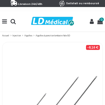
Panneau de gestion des cookies
Satisfait ou remboursé
Livraison 24h/48h
0
Accueil
Injection
Aiguilles
Aiguilles à ponction lombaire Yale BD
-8,16 €