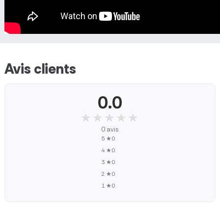
Avis clients
0.0
★★★★★
★★★★★
0 avis
5 ★
0
4 ★
0
3 ★
0
2 ★
0
1 ★
0