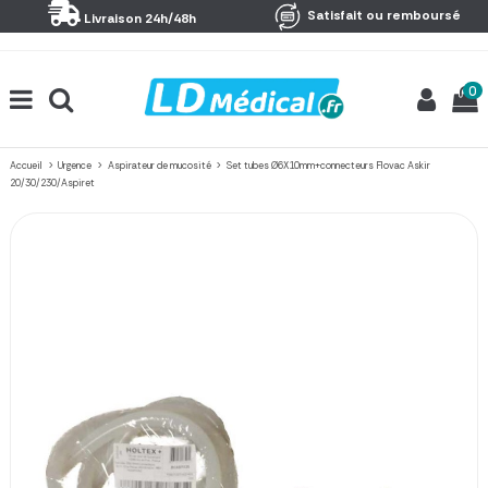
Panneau de gestion des cookies
Satisfait ou remboursé
Livraison 24h/48h
0
Accueil
Urgence
Aspirateur de mucosité
Set tubes Ø6X10mm+connecteurs Flovac Askir
20/30/230/Aspiret