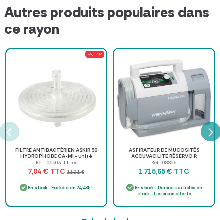
Autres produits populaires dans
ce rayon
-4,17 €
FILTRE ANTIBACTÉRIEN ASKIR 30
ASPIRATEUR DE MUCOSITÉS
HYDROPHOBE CA-MI - unité
ACCUVAC LITE RÉSERVOIR
RÉUTILISABLE WEINMANN - 1000 ml
Réf : 05503-filtres
Réf : 08856
TTC
TTC
7,04 €
1 715,65 €
11,21 €
En stock
- Expédié en 24/48h !
En stock
- Derniers articles en
stock - Livraison offerte