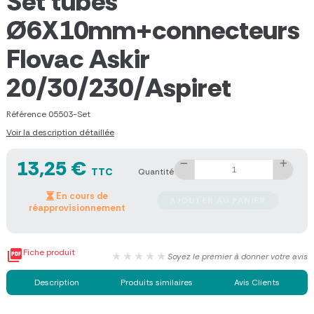
Set tubes
Ø6X10mm+connecteurs
Flovac Askir
20/30/230/Aspiret
Référence
05503-Set
Voir la description détaillée
13,25 €
TTC
Quantité
En cours de
AJOUTER AU PANIER
réapprovisionnement

Fiche produit
★★★★★
Soyez le premier à donner votre avis
Description
Produits similaires
Avis Clients