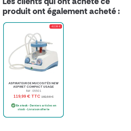
Les clients qui ont acheté ce
produit ont également acheté :
-62,59 €
ASPIRATEUR DE MUCOSITÉS NEW
ASPIRET COMPACT USAGE
CONTINU CA-MI - bocal 1000 ml
Réf : 05501
TTC
119,99 €
182,58 €
En stock
- Derniers articles en
stock - Livraison offerte