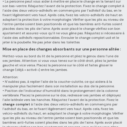
• La personne peut vous aider à mettre en place le change en la tenant sur
son bas-ventre. Réajustez l’avant de la protection. Fixez le change complet à
l’aide des deux velcro-adhésifs en commençons par l’adhésif du bas, en le
fixant légèrement vers haut. Après cela, fixez les velcro-adhésifs de haut en
adaptant la protection à votre morphologie. Vérifier que les plis au niveau de
l'entre-jambe soient bien positionnés et que les barrières anti-fuites soient
placées dans les plis de l'aine. Après avoir placé le change vérifiez son bon
ajustement et assurez-vous qu’il ne vous gêne pas. Réajustez si nécessaire à
l’aide des adhésifs repositionnables. Enrouler le change complet usé et le
jeter à la poubelle. Ne pas jeter dans les toilettes
Mise en place des changes absorbants sur une personne alitée :
Mettez-vous au bord du lit de la personne et pliez le genou dans l’une de
ses jambes. Attention: si vous vous tenez sur le côté droit, pliez la jambe
gauche et vice versa. Placez la personne sur le côté et faites glisser le
change (déjà « activé ») entre les jambes.
Attention:
• N’oubliez pas, à replier l’aile de la couche-culotte, ce qui aidera à la
manipuler plus facilement dans son installation au dos de la personne.
• Position de l'indicateur d'humidité dans le prolongement de la colonne
vertébrale. Placez la personne sur le dos, redresser ses jambes et déployez
l’aile latérale vers les hanches. Réajustez l’avant de la protection. Fixez le
change complet
à l’aide des deux velcro-adhésifs en commençons par
l’adhésif du bas, en le fixant légèrement vers haut. Après cela, fixez les
velcro-adhésifs du haut, en adaptant le change à votre morphologie. Vérifier
que les plis au niveau de l'entre-jambe soient bien positionnés et que les
barrières anti-fuites soient placées dans les plis de l'aine. Après avoir placé
le change vérifiez son bon ajustement et assurez-vous qu’il ne vous gêne