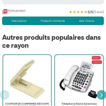

Fiche produit
★★★★★
★★★★★
5/5
(3 avis)
Description
Produits similaires
Avis Clients
Autres produits populaires dans
ce rayon
Promo !
-22,43 €
COUPEUR DE COMPRIMÉS DÉCOUPE
Téléphone filaire Serenities