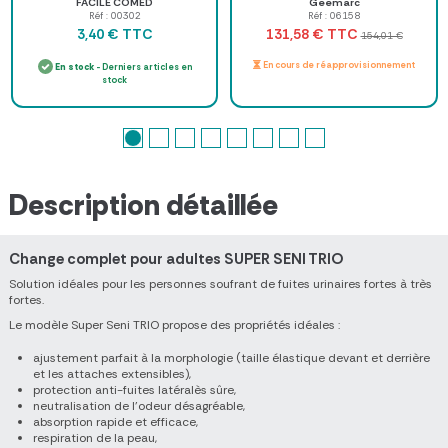
FACILE COMED
Geemarc
Réf : 00302
Réf : 06158
TTC
TTC
3,40 €
131,58 €
154,01 €
En cours de réapprovisionnement
En stock
- Derniers articles en
stock
Description détaillée
Change complet pour adultes SUPER SENI TRIO
Solution idéales pour les personnes soufrant de fuites urinaires fortes à très
fortes.
Le modèle Super Seni TRIO propose des propriétés idéales :
ajustement parfait à la morphologie (taille élastique devant et derrière
et les attaches extensibles),
protection anti-fuites latéralès sûre,
neutralisation de l’odeur désagréable,
absorption rapide et efficace,
respiration de la peau,