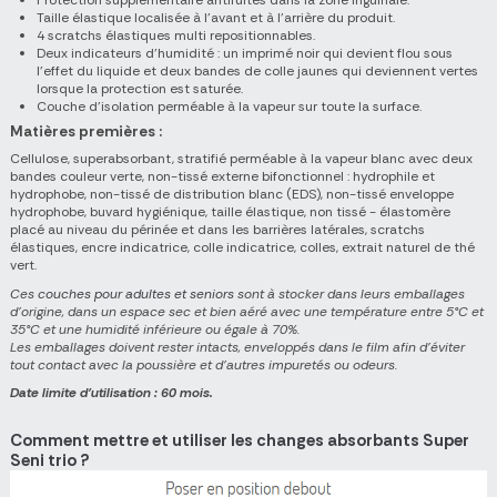
Taille élastique localisée à l'avant et à l'arrière du produit.
4 scratchs élastiques multi repositionnables.
Deux indicateurs d'humidité : un imprimé noir qui devient flou sous
l'effet du liquide et deux bandes de colle jaunes qui deviennent vertes
lorsque la protection est saturée.
Couche d'isolation perméable à la vapeur sur toute la surface.
Matières premières :
Cellulose, superabsorbant, stratifié perméable à la vapeur blanc avec deux
bandes couleur verte, non-tissé externe bifonctionnel : hydrophile et
hydrophobe, non-tissé de distribution blanc (EDS), non-tissé enveloppe
hydrophobe, buvard hygiénique, taille élastique, non tissé - élastomère
placé au niveau du périnée et dans les barrières latérales, scratchs
élastiques, encre indicatrice, colle indicatrice, colles, extrait naturel de thé
vert.
Ces
couches pour adultes et seniors
sont à stocker dans leurs emballages
d'origine, dans un espace sec et bien aéré avec une température entre 5°C et
35°C et une humidité inférieure ou égale à 70%.
Les emballages doivent rester intacts, enveloppés dans le film afin d'éviter
tout contact avec la poussière et d'autres impuretés ou odeurs.
Date limite d'utilisation : 60 mois.
Comment mettre et utiliser les changes absorbants Super
Seni trio ?