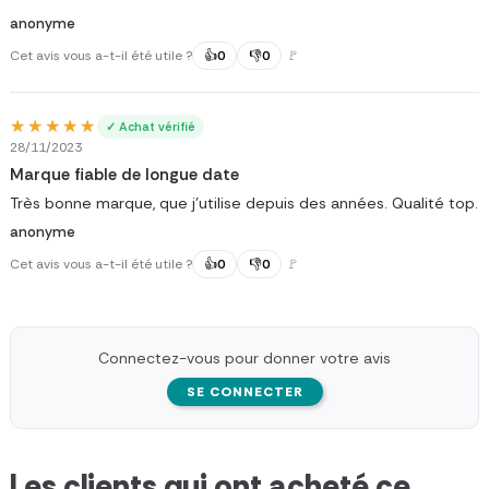
anonyme
Cet avis vous a-t-il été utile ?
👍
0
👎
0
🚩
★★★★★
★★★★★
✓ Achat vérifié
28/11/2023
Marque fiable de longue date
Très bonne marque, que j'utilise depuis des années. Qualité top.
anonyme
Cet avis vous a-t-il été utile ?
👍
0
👎
0
🚩
Connectez-vous pour donner votre avis
SE CONNECTER
Les clients qui ont acheté ce