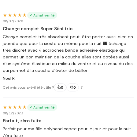
★★★★★
★★★★★
✓ Achat vérifié
08/07/2026
Change complet Super Séni trio
Change complet très absorbant peut-être porter aussi bien en
journée que pour la sieste ou même pour la nuit 🌃 échange
très discret avec 4 accroches bande adhésive élastique qui
permet un bon maintien de la couche elles sont dotées aussi
d'un système élastique au milieu du ventre et au niveau du dos
qui permet à la couche d'éviter de bâiller
Noel R.
Cet avis vous a-t-il été utile ?
👍
0
👎
0
🚩
★★★★★
★★★★★
✓ Achat vérifié
08/12/2023
Parfait, zéro fuite
Parfait pour ma fille polyhandicapee pour le jour et pour la nuit.
Zéro fuite.