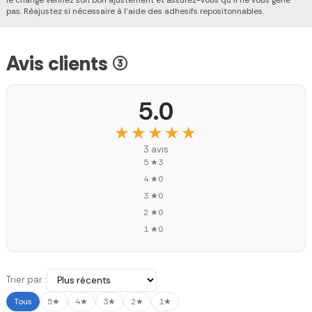
pas. Réajustez si nécessaire à l’aide des adhesifs repositonnables.
Avis clients (3)
5.0
★★★★★
★★★★★
3 avis
5 ★
3
4 ★
0
3 ★
0
2 ★
0
1 ★
0
Trier par :
Tous
5★
4★
3★
2★
1★