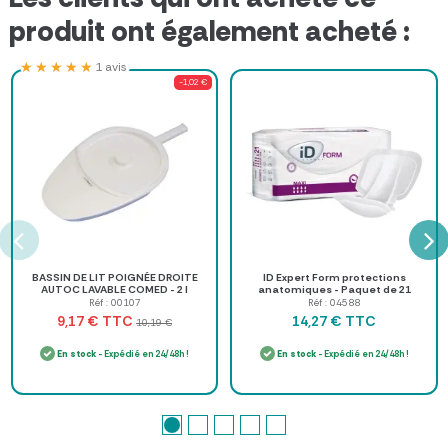
produit ont également acheté :
★★★★★
★★★★★
1 avis
-1,02 €
BASSIN DE LIT POIGNÉE DROITE
ID Expert Form protections
AUTOC LAVABLE COMED - 2 l
anatomiques - Paquet de 21
Réf : 00107
Réf : 04588
TTC
TTC
9,17 €
14,27 €
10,19 €
En stock
- Expédié en 24/48h !
En stock
- Expédié en 24/48h !