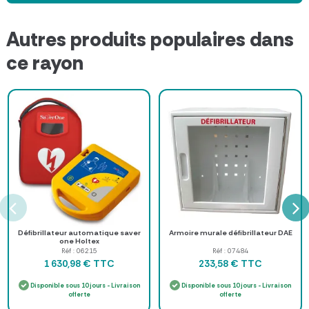
Autres produits populaires dans
ce rayon
Défibrillateur automatique saver
Armoire murale défibrillateur DAE
one Holtex
Réf : 06215
Réf : 07484
TTC
TTC
1 630,98 €
233,58 €
Disponible sous 10 jours - Livraison
Disponible sous 10 jours - Livraison
offerte
offerte