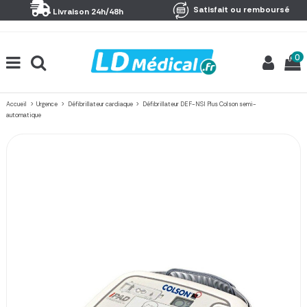
Panneau de gestion des cookies
Satisfait ou remboursé
Livraison 24h/48h
0
Accueil
Urgence
Défibrillateur cardiaque
Défibrillateur DEF-NSI Plus Colson semi-
automatique