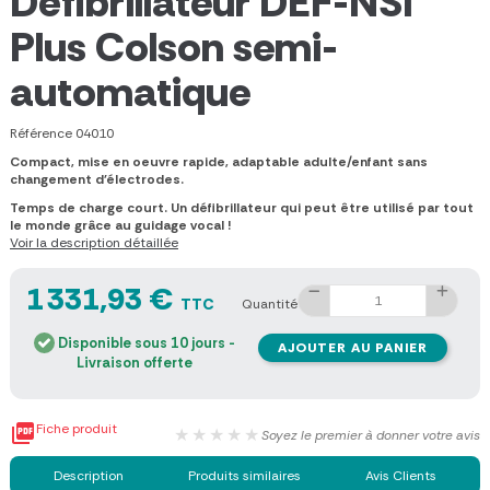
Défibrillateur DEF-NSI
Plus Colson semi-
automatique
Référence
04010
Compact, mise en oeuvre rapide, adaptable adulte/enfant sans
changement d'électrodes.
Temps de charge court. Un défibrillateur qui peut être utilisé par tout
le monde grâce au guidage vocal !
Voir la description détaillée
1 331,93 €
TTC
Quantité
Disponible sous 10 jours -
AJOUTER AU PANIER
Livraison offerte

Fiche produit
★★★★★
Soyez le premier à donner votre avis
Description
Produits similaires
Avis Clients