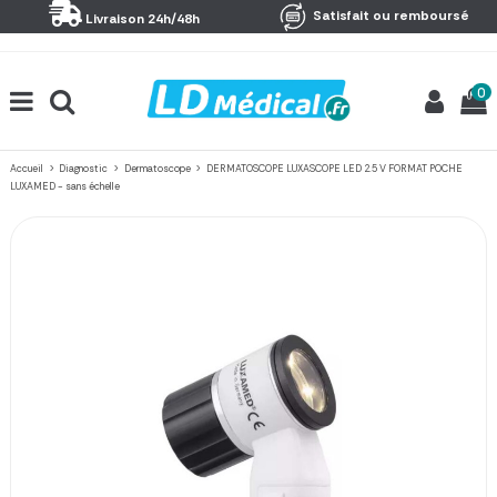
Panneau de gestion des cookies
Satisfait ou remboursé
Livraison 24h/48h
0
Accueil
Diagnostic
Dermatoscope
DERMATOSCOPE LUXASCOPE LED 2.5 V FORMAT POCHE
LUXAMED - sans échelle