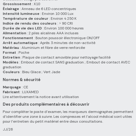
Grossissement
: X10
Éclairage
: Anneau de 6 LED concentriques
Intensité lumineuse
: Environ 10 000 Lux
Température de couleur
: Environ 4 250 K
Indice de rendu des couleurs
: > 90 CRI
Durée de vie des LED
: Environ 100 000 heures
Alimentation
: 2 piles alcalines AAA incluses
Fonctionnement
: Bouton poussoir électronique ON/OFF
Arrêt automatique
: Après 3 minutes de non-activité
Matériau
: Aluminium et fibre de verre renforcée
Format
: Poche
Entretien
: Plaque de contact amovible pour nettoyage facilité
Modèles
: Embout de contact SANS graduation ; Embout de contact AVEC
graduation
Couleurs
: Bleu Glace ; Vert Jade
Normes & sécurité
Marquage
: CE
Fabricant
: LUXAMED
Lire attentivement la notice avant utilisation
Des produits complémentaires à découvrir
Pour compléter le poste d'examen, les marqueurs dermographes permettent
d'identifier une zone à suivre. Les compresses et l'alcool médical sont utiles
pour l'entretien du petit matériel entre deux consultations.
JJ/26