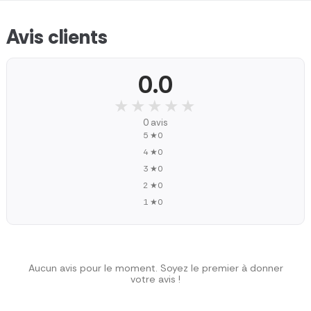
Avis clients
0.0
★★★★★
★★★★★
0 avis
5 ★
0
4 ★
0
3 ★
0
2 ★
0
1 ★
0
Aucun avis pour le moment. Soyez le premier à donner
votre avis !