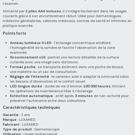
l'examen.
Alimenté par
2 piles AAA incluses
, il s'intègre facilement dans les usages
courants grâce à son encombrement réduit. Idéal pour dermatologues,
médecins généralistes, cabinets médicaux, centres de santé et infirmiers en
pratique avancée.
Points forts
Anneau lumineux 6 LED
: l'éclairage concentrique améliore
l'homogénéité de la lumière et facilite l'observation de la zone
examinée.
Grossissement x10
: permet une lecture détaillée de la surface
cutanée avec une image sans distorsion.
Format poche
: se transporte aisément dans une poche de blouse,
une mallette ou un sac de consultation.
Réglage de l'intensité
: le variateur aide à adapter la luminosité selon
les besoins d'observation et le confort visuel.
LED longue durée
: durée de vie d'environ
100 000 heures
, limitant
les opérations de maintenance liées à l'éclairage.
Extinction automatique
: arrêt après
3 minutes
de non-activité pour
préserver l'autonomie entre deux utilisations.
Caractéristiques techniques
Garantie
: 2 ans
Marque
: LUXAMED
Fabricant
: LUXAMED
Type de produit
: Dermatoscope
Utilisation
: Usage professionnel