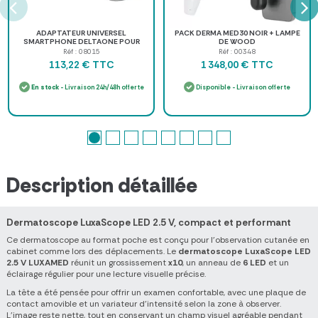
ADAPTATEUR UNIVERSEL
PACK DERMA MED30 NOIR + LAMPE
SMARTPHONE DELTAONE POUR
DE WOOD
DERMATOSCOPE HEINE -
Réf : 08015
Réf : 00348
adaptateur universel
TTC
TTC
113,22 €
1 348,00 €
En stock
- Livraison 24h/48h offerte
Disponible - Livraison offerte
Description détaillée
Dermatoscope LuxaScope LED 2.5 V, compact et performant
Ce dermatoscope au format poche est conçu pour l'observation cutanée en
cabinet comme lors des déplacements. Le
dermatoscope LuxaScope LED
2.5 V LUXAMED
réunit un grossissement
x10
, un anneau de
6 LED
et un
éclairage régulier pour une lecture visuelle précise.
La tête a été pensée pour offrir un examen confortable, avec une plaque de
contact amovible et un variateur d'intensité selon la zone à observer.
L'image reste nette, tout en conservant un champ visuel agréable pendant