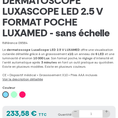
DERMATOSCOPE
LUXASCOPE LED 2.5 V
FORMAT POCHE
LUXAMED - sans échelle
Référence
09564
Le
dermatoscope LuxaScope LED 2.5 V LUXAMED
offre une visualisation
cutanée détaillée grâce à un grossissement
x10
, un anneau de
6 LED
et une
luminosité d'environ
10 000 Lux
. Son format poche, le réglage d'intensité et
l'arrêt automatique après
3 minutes
en font un outil pratique au quotidien.
Existe en plusieurs modèles. Existe en plusieurs couleurs.
CE
•
Dispositif médical
•
Grossissement X10
•
Piles AAA incluses
Voir la description détaillée
Couleur
Bleu Glace
Vert Jade
Magenta
233,58 €
TTC
Quantité