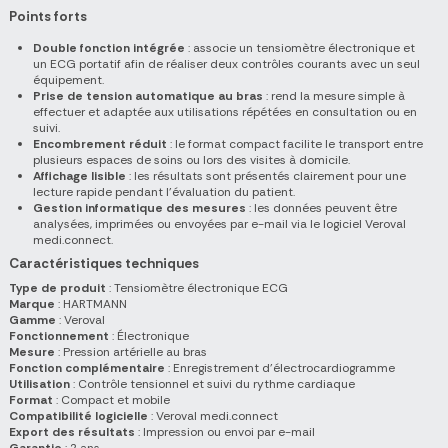
Points forts
Double fonction intégrée
: associe un tensiomètre électronique et
un ECG portatif afin de réaliser deux contrôles courants avec un seul
équipement.
Prise de tension automatique au bras
: rend la mesure simple à
effectuer et adaptée aux utilisations répétées en consultation ou en
suivi.
Encombrement réduit
: le format compact facilite le transport entre
plusieurs espaces de soins ou lors des visites à domicile.
Affichage lisible
: les résultats sont présentés clairement pour une
lecture rapide pendant l’évaluation du patient.
Gestion informatique des mesures
: les données peuvent être
analysées, imprimées ou envoyées par e-mail via le logiciel Veroval
medi.connect.
Caractéristiques techniques
Type de produit
: Tensiomètre électronique ECG
Marque
: HARTMANN
Gamme
: Veroval
Fonctionnement
: Électronique
Mesure
: Pression artérielle au bras
Fonction complémentaire
: Enregistrement d'électrocardiogramme
Utilisation
: Contrôle tensionnel et suivi du rythme cardiaque
Format
: Compact et mobile
Compatibilité logicielle
: Veroval medi.connect
Export des résultats
: Impression ou envoi par e-mail
Garantie
: 2 ans