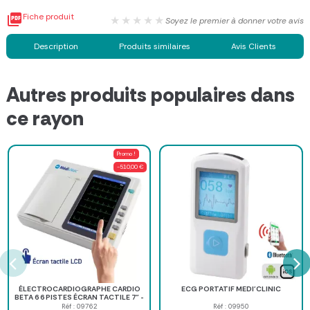

Fiche produit
★★★★★
Soyez le premier à donner votre avis
Description
Produits similaires
Avis Clients
Autres produits populaires dans
ce rayon
Promo !
-510,00 €
ÉLECTROCARDIOGRAPHE CARDIO
ECG PORTATIF MEDI'CLINIC
BETA 6 6 PISTES ÉCRAN TACTILE 7" -
blanc
Réf : 09762
Réf : 09950