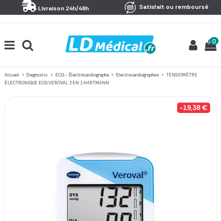
Panneau de gestion des cookies
Satisfait ou remboursé
Livraison 24h/48h
0
Accueil
Diagnostic
ECG - Électrocardiographe
Electrocardiographes
TENSIOMÈTRE
ÉLECTRONIQUE ECG VEROVAL 2 EN 1 HARTMANN
-19,38 €