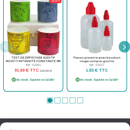
-18,46 €
TEST DE DÉPISTAGE AUDITIF
Flacon pissette avec bouchon
MOATTI INTENSITÉ CONSTANTE 3M
rouge compte-goutte
- coffret de 4 boîtes
Réf : 01064
Réf : 01527
TTC
TTC
91,69 €
1,83 €
110,15 €
En stock
- Expédié en 24/48h !
En stock
- Expédié en 24/48h !