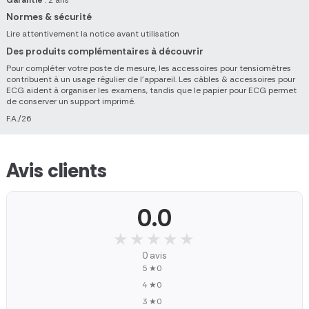
Normes & sécurité
Lire attentivement la notice avant utilisation
Des produits complémentaires à découvrir
Pour compléter votre poste de mesure, les accessoires pour tensiomètres
contribuent à un usage régulier de l’appareil. Les câbles & accessoires pour
ECG aident à organiser les examens, tandis que le papier pour ECG permet
de conserver un support imprimé.
F.A./26
Avis clients
0.0
★★★★★
★★★★★
0 avis
5 ★
0
4 ★
0
3 ★
0