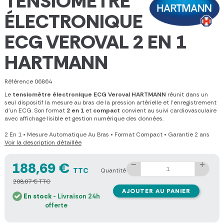
TENSIOMÈTRE
ÉLECTRONIQUE
ECG VEROVAL 2 EN 1
HARTMANN
Référence
06864
Le
tensiomètre électronique ECG Veroval HARTMANN
réunit dans un
seul dispositif la mesure au bras de la pression artérielle et l’enregistrement
d’un ECG. Son format
2 en 1
et
compact
convient au suivi cardiovasculaire
avec affichage lisible et gestion numérique des données.
2 En 1
•
Mesure Automatique Au Bras
•
Format Compact
•
Garantie 2 ans
Voir la description détaillée
188,69 €
TTC
Quantité
208,07 € TTC
AJOUTER AU PANIER
En stock
- Livraison 24h
offerte