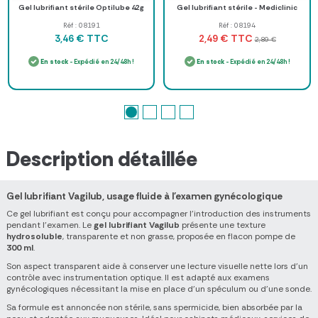
Gel lubrifiant stérile Optilube 42g
Gel lubrifiant stérile - Mediclinic
Réf : 08191
Réf : 08194
TTC
TTC
3,46 €
2,49 €
2,89 €
En stock
- Expédié en 24/48h !
En stock
- Expédié en 24/48h !
Description détaillée
Gel lubrifiant Vagilub, usage fluide à l'examen gynécologique
Ce gel lubrifiant est conçu pour accompagner l'introduction des instruments
pendant l'examen. Le
gel lubrifiant Vagilub
présente une texture
hydrosoluble
, transparente et non grasse, proposée en flacon pompe de
300 ml
.
Son aspect transparent aide à conserver une lecture visuelle nette lors d'un
contrôle avec instrumentation optique. Il est adapté aux examens
gynécologiques nécessitant la mise en place d'un spéculum ou d'une sonde.
Sa formule est annoncée non stérile, sans spermicide, bien absorbée par la