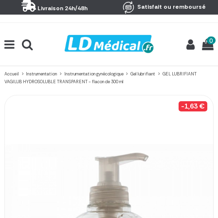
Panneau de gestion des cookies
Satisfait ou remboursé
Livraison 24h/48h
0
Accueil
Instrumentation
Instrumentation gynécologique
Gel lubrifiant
GEL LUBRIFIANT
VAGILUB HYDROSOLUBLE TRANSPARENT - flacon de 300 ml
-1,63 €