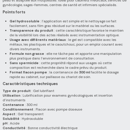
peau et adaptée aux muqueuses. Idéal pour cabinets médicaux, services de
gynécologie, sages-femmes, centres de santé et infirmiers spécialisés.
Points forts
Gel hydrosoluble
: l'application est simple et le nettoyage se fait
facilement, sans film gras résiduel sur le matériel ou les surfaces.
Transparence du produit
: cette caractéristique favorise le maintien
de la visibilité lors des actes réalisés avec instrumentation optique.
Usage avec différents matériaux
: le gel est compatible avec les
métaux, les plastiques et le caoutchouc, pour un emploi courant avec
divers instruments.
Formule non grasse
: elle ne tâche pas et apporte une manipulation
plus pratique dans l'environnement de consultation.
Sans spermicide
: cette propriété répond aux usages où cette
composition est recherchée dans le cadre prévu du produit.
Format flacon pompe
: la contenance de
300 ml
facilite le dosage
rapide au cabinet, sur paillasse ou chariot de soin.
Caractéristiques techniques
Type de produit
: Gel lubrifiant
Utilisation
: Lubrification pour examens gynécologiques et insertion
d'instruments
Contenance
: 300 ml
Conditionnement
: Flacon avec pompe doseuse
Aspect
: Gel transparent
Solubilité
: Hydrosoluble
pH
: Acide
Conductivité
: Bonne conductivité électrique