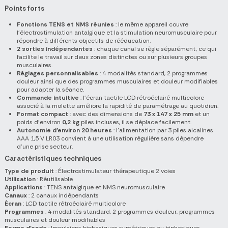
Points forts
Fonctions TENS et NMS réunies
: le même appareil couvre
l’électrostimulation antalgique et la stimulation neuromusculaire pour
répondre à différents objectifs de rééducation.
2 sorties indépendantes
: chaque canal se règle séparément, ce qui
facilite le travail sur deux zones distinctes ou sur plusieurs groupes
musculaires.
Réglages personnalisables
: 4 modalités standard, 2 programmes
douleur ainsi que des programmes musculaires et douleur modifiables
pour adapter la séance.
Commande intuitive
: l’écran tactile LCD rétroéclairé multicolore
associé à la molette améliore la rapidité de paramétrage au quotidien.
Format compact
: avec des dimensions de
73 x 147 x 25 mm
et un
poids d’environ
0,2 kg
piles incluses, il se déplace facilement.
Autonomie d’environ 20 heures
: l’alimentation par 3 piles alcalines
AAA 1,5 V LR03 convient à une utilisation régulière sans dépendre
d’une prise secteur.
Caractéristiques techniques
Type de produit
: Électrostimulateur thérapeutique 2 voies
Utilisation
: Réutilisable
Applications
: TENS antalgique et NMS neuromusculaire
Canaux
: 2 canaux indépendants
Écran
: LCD tactile rétroéclairé multicolore
Programmes
: 4 modalités standard, 2 programmes douleur, programmes
musculaires et douleur modifiables
Forme d'onde
: Impulsions biphasiques symétriques ou biphasiques