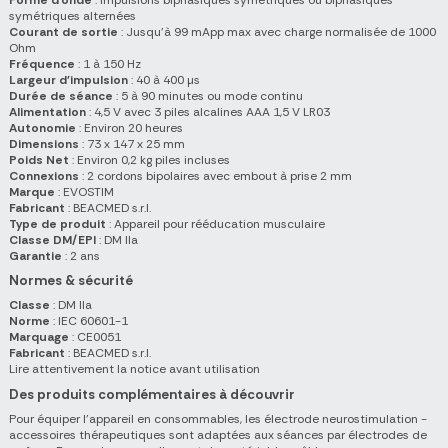
symétriques alternées
Courant de sortie
: Jusqu'à 99 mApp max avec charge normalisée de 1000
Ohm
Fréquence
: 1 à 150 Hz
Largeur d'impulsion
: 40 à 400 µs
Durée de séance
: 5 à 90 minutes ou mode continu
Alimentation
: 4,5 V avec 3 piles alcalines AAA 1,5 V LR03
Autonomie
: Environ 20 heures
Dimensions
: 73 x 147 x 25 mm
Poids Net
: Environ 0,2 kg piles incluses
Connexions
: 2 cordons bipolaires avec embout à prise 2 mm
Marque
: EVOSTIM
Fabricant
: BEACMED s.r.l.
Type de produit
: Appareil pour rééducation musculaire
Classe DM/EPI
: DM IIa
Garantie
: 2 ans
Normes & sécurité
Classe
: DM IIa
Norme
: IEC 60601-1
Marquage
: CE0051
Fabricant
: BEACMED s.r.l.
Lire attentivement la notice avant utilisation
Des produits complémentaires à découvrir
Pour équiper l’appareil en consommables, les électrode neurostimulation -
accessoires thérapeutiques sont adaptées aux séances par électrodes de