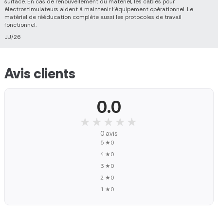
surface. En cas de renouvellement du matériel, les câbles pour
électrostimulateurs aident à maintenir l’équipement opérationnel. Le
matériel de rééducation complète aussi les protocoles de travail
fonctionnel.
JJ/26
Avis clients
0.0
★★★★★
★★★★★
0 avis
5 ★
0
4 ★
0
3 ★
0
2 ★
0
1 ★
0