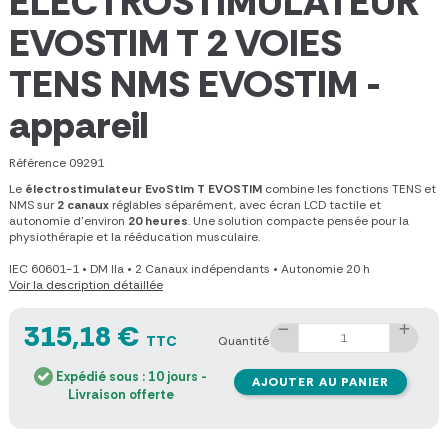
ELECTROSTIMULATEUR
EVOSTIM T 2 VOIES
TENS NMS EVOSTIM -
appareil
Référence
09291
Le
électrostimulateur EvoStim T EVOSTIM
combine les fonctions TENS et
NMS sur
2 canaux
réglables séparément, avec écran LCD tactile et
autonomie d’environ
20 heures
. Une solution compacte pensée pour la
physiothérapie et la rééducation musculaire.
IEC 60601-1
•
DM IIa
•
2 Canaux indépendants
•
Autonomie 20 h
Voir la description détaillée
315,18 €
TTC
Quantité
Expédié sous : 10 jours -
AJOUTER AU PANIER
Livraison offerte