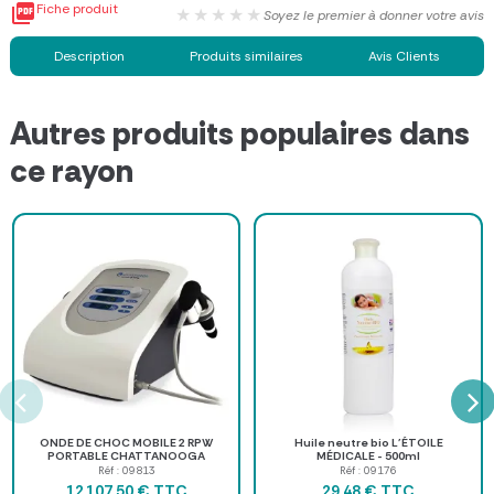

Fiche produit
★★★★★
Soyez le premier à donner votre avis
Description
Produits similaires
Avis Clients
Autres produits populaires dans
ce rayon
ONDE DE CHOC MOBILE 2 RPW
Huile neutre bio L'ÉTOILE
PORTABLE CHATTANOOGA
MÉDICALE - 500ml
Réf : 09813
Réf : 09176
TTC
TTC
12 107,50 €
29,48 €