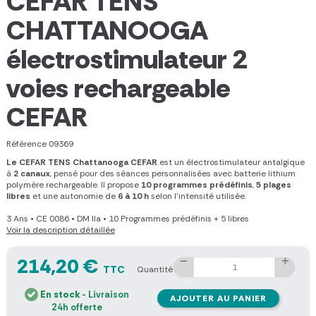
CEFAR TENS
CHATTANOOGA
électrostimulateur 2
voies rechargeable
CEFAR
Référence
09369
Le CEFAR TENS Chattanooga CEFAR
est un électrostimulateur antalgique
à
2 canaux
, pensé pour des séances personnalisées avec batterie lithium
polymère rechargeable. Il propose
10 programmes prédéfinis
,
5 plages
libres
et une autonomie de
6 à 10 h
selon l'intensité utilisée.
3 Ans
•
CE 0086
•
DM IIa
•
10 Programmes prédéfinis + 5 libres
Voir la description détaillée
214,20 €
TTC
Quantité
En stock
- Livraison
AJOUTER AU PANIER
24h offerte