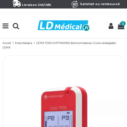
Panneau de gestion des cookies
Satisfait ou remboursé
Livraison 24h/48h
0
Accueil
Kinésithérapie
CEFAR TENS CHATTANOOGA électrostimulateur 2 voies rechargeable
CEFAR