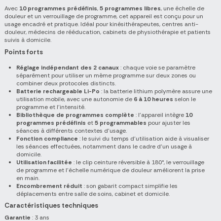
Avec
10 programmes prédéfinis
,
5 programmes libres
, une échelle de
douleur et un verrouillage de programme, cet appareil est conçu pour un
usage encadré et pratique. Idéal pour kinésithérapeutes, centres anti-
douleur, médecins de rééducation, cabinets de physiothérapie et patients
suivis à domicile.
Points forts
Réglage indépendant des 2 canaux
: chaque voie se paramètre
séparément pour utiliser un même programme sur deux zones ou
combiner deux protocoles distincts.
Batterie rechargeable Li-Po
: la batterie lithium polymère assure une
utilisation mobile, avec une autonomie de
6 à 10 heures
selon le
programme et l'intensité.
Bibliothèque de programmes complète
: l'appareil intègre
10
programmes prédéfinis
et
5 programmables
pour ajuster les
séances à différents contextes d'usage.
Fonction compliance
: le suivi du temps d'utilisation aide à visualiser
les séances effectuées, notamment dans le cadre d'un usage à
domicile.
Utilisation facilitée
: le clip ceinture réversible à 180°, le verrouillage
de programme et l'échelle numérique de douleur améliorent la prise
en main.
Encombrement réduit
: son gabarit compact simplifie les
déplacements entre salle de soins, cabinet et domicile.
Caractéristiques techniques
Garantie
: 3 ans