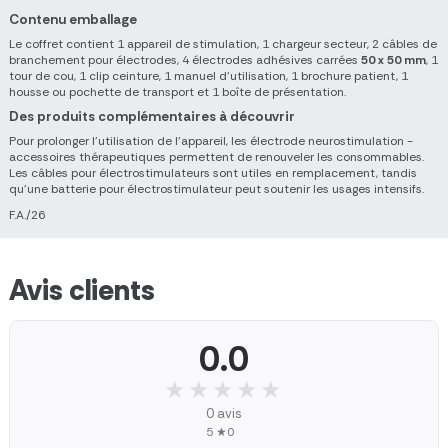
Contenu emballage
Le coffret contient 1 appareil de stimulation, 1 chargeur secteur, 2 câbles de
branchement pour électrodes, 4 électrodes adhésives carrées
50 x 50 mm
, 1
tour de cou, 1 clip ceinture, 1 manuel d'utilisation, 1 brochure patient, 1
housse ou pochette de transport et 1 boîte de présentation.
Des produits complémentaires à découvrir
Pour prolonger l'utilisation de l'appareil, les électrode neurostimulation -
accessoires thérapeutiques permettent de renouveler les consommables.
Les câbles pour électrostimulateurs sont utiles en remplacement, tandis
qu'une batterie pour électrostimulateur peut soutenir les usages intensifs.
F.A./26
Avis clients
0.0
★★★★★
★★★★★
0 avis
5 ★
0