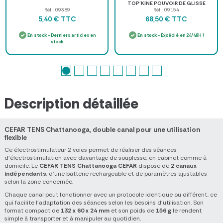
TOP'KINE POUVOIR DE GLISSE
ACCRU - bidon de 5 l
Réf : 09389
Réf : 09154
TTC
TTC
5,40 €
68,50 €
En stock
- Derniers articles en
En stock
- Expédié en 24/48H !
stock
Description détaillée
CEFAR TENS Chattanooga, double canal pour une utilisation
flexible
Ce électrostimulateur 2 voies permet de réaliser des séances
d'électrostimulation avec davantage de souplesse, en cabinet comme à
domicile. Le
CEFAR TENS Chattanooga CEFAR
dispose de
2 canaux
indépendants
, d'une batterie rechargeable et de paramètres ajustables
selon la zone concernée.
Chaque canal peut fonctionner avec un protocole identique ou différent, ce
qui facilite l'adaptation des séances selon les besoins d'utilisation. Son
format compact de
132 x 60 x 24 mm
et son poids de
156 g
le rendent
simple à transporter et à manipuler au quotidien.