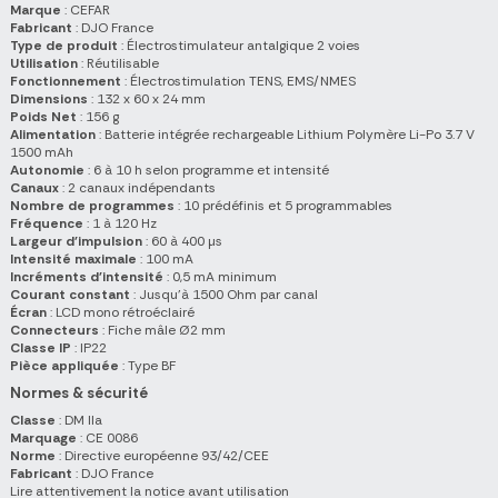
Marque
: CEFAR
Fabricant
: DJO France
Type de produit
: Électrostimulateur antalgique 2 voies
Utilisation
: Réutilisable
Fonctionnement
: Électrostimulation TENS, EMS/NMES
Dimensions
: 132 x 60 x 24 mm
Poids Net
: 156 g
Alimentation
: Batterie intégrée rechargeable Lithium Polymère Li-Po 3.7 V
1500 mAh
Autonomie
: 6 à 10 h selon programme et intensité
Canaux
: 2 canaux indépendants
Nombre de programmes
: 10 prédéfinis et 5 programmables
Fréquence
: 1 à 120 Hz
Largeur d'impulsion
: 60 à 400 µs
Intensité maximale
: 100 mA
Incréments d'intensité
: 0,5 mA minimum
Courant constant
: Jusqu'à 1500 Ohm par canal
Écran
: LCD mono rétroéclairé
Connecteurs
: Fiche mâle Ø2 mm
Classe IP
: IP22
Pièce appliquée
: Type BF
Normes & sécurité
Classe
: DM IIa
Marquage
: CE 0086
Norme
: Directive européenne 93/42/CEE
Fabricant
: DJO France
Lire attentivement la notice avant utilisation