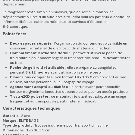
déplacement.
Le rangement reste simple à visualiser, que ce soit à la maison, en
déplacement ou lors d'un suivi hors site. Idéal pour les patients diabétiques,
infirmiers libéraux, cabinets médicaux et services d'éducation
thérapeutique.
Points forts
Deux espaces séparés
: l'organisation du contenu est plus lisible en
dissociant le matériel de diagnostic du matériel d'injection.
Compartiment isotherme dédié
: il permet d'utiliser la poche de
froid fournie pour accompagner le transport des produits devant rester
au frais.
Poche de gel froid réutilisable
: elle se prépare au congélateur
pendant
6 à 12 heures
avant utilisation selon le besoin.
Dimensions compactes
: son format
19 x 10 x 5 cm
convient au sac
de soin, au sac personnel ou au bagage de voyage.
Agencement adapté au diabète
: la partie avant peut accueillir
lecteur de glycémie, lancettes et bandelettes pour un accès pratique.
Tissu 420D polyester
: ce matériau résistant est adapté à un usage
fréquent et au transport de petit matériel médical.
Caractéristiques techniques
Garantie
: 2 ans
Marque
: ELITE BAGS
Type de produit
: Trousse isotherme pour transport d'insuline
Dimensions
: 19 x 10 x 5 cm
Capacité
: 0,95 L