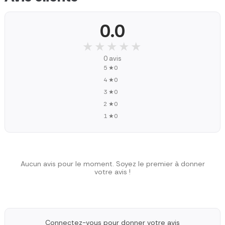
0.0
★★★★★
★★★★★
0 avis
5 ★
0
4 ★
0
3 ★
0
2 ★
0
1 ★
0
Aucun avis pour le moment. Soyez le premier à donner
votre avis !
Connectez-vous pour donner votre avis