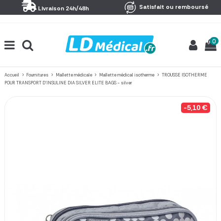
Panneau de gestion des cookies
Satisfait ou remboursé
Livraison 24h/48h
0
Accueil
Fournitures
Mallette médicale
Mallette médical isotherme
TROUSSE ISOTHERME
POUR TRANSPORT D'INSULINE DIA SILVER ELITE BAGS - silver
-5,10 €