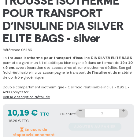
TROUSSE ISOTHERME
POUR TRANSPORT
D'INSULINE DIA SILVER
ELITE BAGS - silver
Référence
06153
La
trousse isotherme pour transport d'insuline DIA SILVER ELITE BAGS
permet de garder un kit diabétique bien organisé dans un format de
19 x 10
x 5 cm
, avec séparation des accessoires et zone isotherme dédiée. Son gel
froid réutilisable inclus accompagne le transport de l'insuline et du matériel
de contrôle glycémique.
Double compartiment isothermique
•
Gel froid réutilisable inclus
•
0,95 L
•
420D polyester
Voir la description détaillée
10,19 €
TTC
Quantité
15,29 € TTC
AJOUTER AU PANIER
En cours de
réapprovisionnement