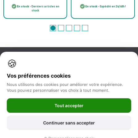
En stock
- Derniers articles en
En stock
- Expédié en 24/48h !
stock
🍪
Information
Vos préférences cookies
Nos services
Nous utilisons des cookies pour améliorer votre expérience.
Vous pouvez personnaliser vos choix à tout moment.
Nous suivre
Tout accepter
Newsletter
Continuer sans accepter
©2025 -
Feya.fr
|
Mentions Légales
-
Conditions générales de vente