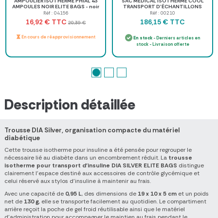
AMPOULIER ISOTHERME PHIAL 43
SAC MEDICAL ISOTHERME COOL
AMPOULES NOIR ELITE BAGS - noir
TRANSPORT D'ÉCHANTILLONS
ELITE BAGS
Réf : 04156
Réf : 00210
TTC
TTC
16,92 €
186,15 €
20,39 €
En cours de réapprovisionnement
En stock
- Derniers articles en
stock - Livraison offerte
Description détaillée
Trousse DIA Silver, organisation compacte du matériel
diabétique
Cette trousse isotherme pour insuline a été pensée pour regrouper le
nécessaire lié au diabète dans un encombrement réduit. La
trousse
isotherme pour transport d'insuline DIA SILVER ELITE BAGS
distingue
clairement l'espace destiné aux accessoires de contrôle glycémique et
celui réservé aux stylos d'insuline à maintenir au frais.
Avec une capacité de
0,95 L
, des dimensions de
19 x 10 x 5 cm
et un poids
net de
130 g
, elle se transporte facilement au quotidien. Le compartiment
arrière reçoit la poche de gel froid réutilisable ainsi que le matériel
d'administration pour accompagner le maintien au frais pendant le