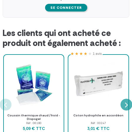
SE CONNECTER
Les clients qui ont acheté ce
produit ont également acheté :
★★★★★
★★★★★
1 avis
Coussin thermique chaud / froid -
Coton hydrophile en accordéon
Dispogel
Réf : 06180
Réf : 00247
TTC
TTC
5,09 €
3,01 €