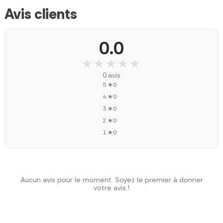
Avis clients
0.0
★★★★★
★★★★★
0 avis
5 ★
0
4 ★
0
3 ★
0
2 ★
0
1 ★
0
Aucun avis pour le moment. Soyez le premier à donner
votre avis !