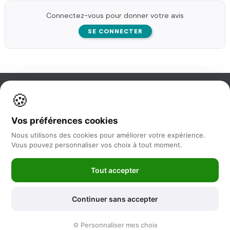
Connectez-vous pour donner votre avis
SE CONNECTER
🍪
Information
Vos préférences cookies
Nos services
Nous utilisons des cookies pour améliorer votre expérience.
Vous pouvez personnaliser vos choix à tout moment.
Nous suivre
Tout accepter
Newsletter
Continuer sans accepter
©2025 -
Feya.fr
|
Mentions Légales
-
Conditions générales de vente
⚙️ Personnaliser mes choix