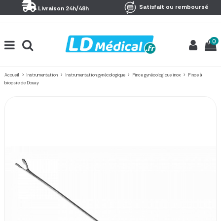
Panneau de gestion des cookies
Satisfait ou remboursé
Livraison 24h/48h
0
Accueil
Instrumentation
Instrumentation gynécologique
Pince gynécologique inox
Pince à
biopsie de Douay