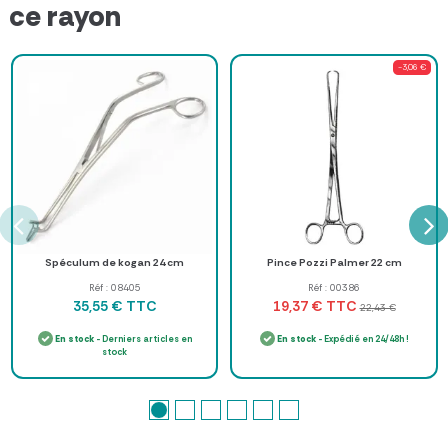
ce rayon
-3,06 €
Spéculum de kogan 24 cm
Pince Pozzi Palmer 22 cm
Réf : 08405
Réf : 00386
TTC
TTC
35,55 €
19,37 €
22,43 €
En stock
- Derniers articles en
En stock
- Expédié en 24/48h !
stock