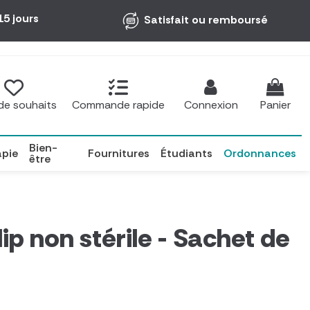
15 jours
Satisfait ou remboursé
 de souhaits
Commande rapide
Connexion
Panier
Bien-
apie
Fournitures
Étudiants
Ordonnances
être
ip non stérile - Sachet de