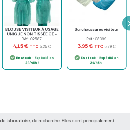
BLOUSE VISITEUR À USAGE
Surchaussures visiteur
UNIQUE NON TISSÉE CE -
sachet de 10
Réf : 02587
Réf : 08099
4,15 €
3,95 €
TTC
TTC
5,25 €
5,79 €
En stock
- Expédié en
En stock
- Expédié en
24/48h !
24/48h !
s de laboratoire, de recherche. Elles sont principalement