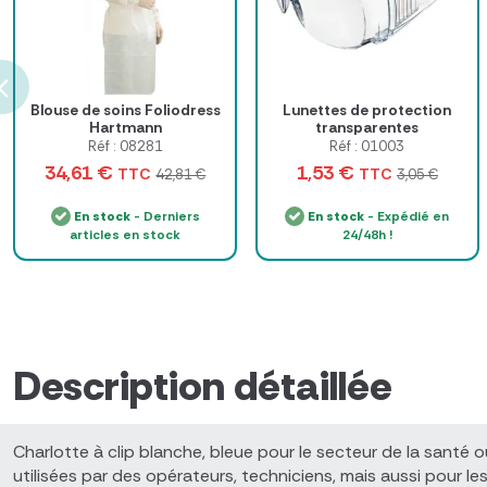
Blouse de soins Foliodress
Lunettes de protection
Hartmann
transparentes
Réf : 08281
Réf : 01003
34,61 €
1,53 €
TTC
TTC
42,81 €
3,05 €
En stock
- Derniers
En stock
- Expédié en
articles en stock
24/48h !
Description détaillée
Charlotte à clip blanche, bleue pour le secteur de la santé ou
utilisées par des opérateurs, techniciens, mais aussi pour les