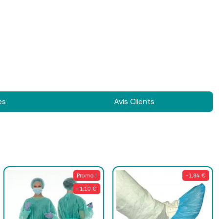
es
Avis Clients
Promo !
-1,84 €
-1,10 €