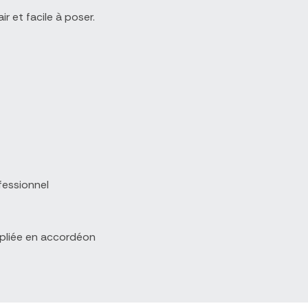
r et facile à poser.
fessionnel
e pliée en accordéon