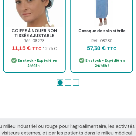
COIFFE À NOUER NON
Casaque de soin stérile
TISSÉE AJUSTABLE
MEDISTOCK - sachet de
Réf : 08278
Réf : 08280
100
11,15 €
57,38 €
TTC
TTC
12,75 €
En stock
- Expédié en
En stock
- Expédié en
24/48h !
24/48h !
 milieu industriel ou rouge pour l'agroalimentaire, les activité
 visiteurs externes, et par les patients dans le milieu médical.