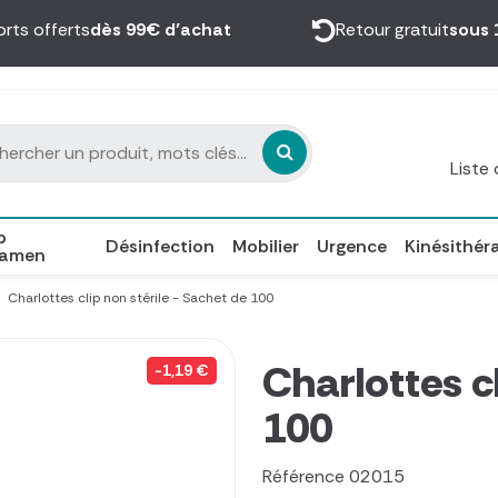
orts offerts
dès 99€ d’achat
Retour gratuit
sous 
Liste
p
Désinfection
Mobilier
Urgence
Kinésithér
xamen
Charlottes clip non stérile - Sachet de 100
Charlottes cl
-1,19 €
100
Référence
02015