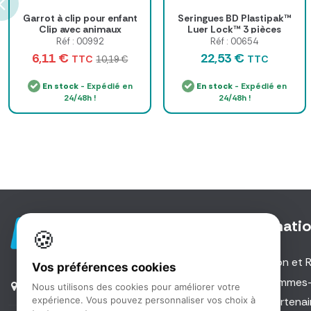
Garrot à clip pour enfant
Seringues BD Plastipak™
Clip avec animaux
Luer Lock™ 3 pièces
Réf : 00992
Réf : 00654
6,11 €
22,53 €
TTC
TTC
10,19 €
En stock
- Expédié en
En stock
- Expédié en
24/48h !
24/48h !
Informati
🍪
Livraison et 
Vos préférences cookies
5 Rue des Investisseurs |
Qui sommes
Nous utilisons des cookies pour améliorer votre
91560 Crosne
expérience. Vous pouvez personnaliser vos choix à
Nos partenai