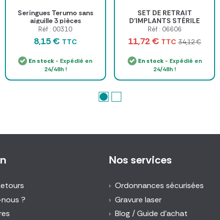
Seringues Terumo sans
SET DE RETRAIT
aiguille 3 pièces
D'IMPLANTS STÉRILE
USAGE UNIQUE
Réf : 00310
Réf : 06606
MEDICLINIC - boîte de 5
8,15 €
11,72 €
TTC
TTC
34,12 €
sets
En stock
- Expédié en
En stock
- Expédié en
24/48h !
24/48h !
on
Nos services
Retours
Ordonnances sécurisées
-nous ?
Gravure laser
res
Blog / Guide d'achat