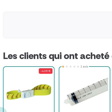
Les clients qui ont acheté
★★★★★
★★★★★
1 avis
-4,08 €