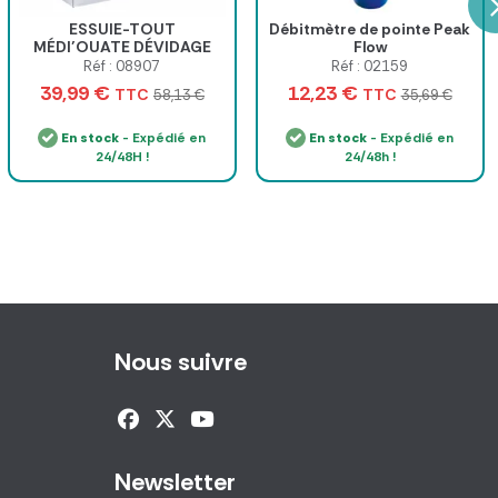
ESSUIE-TOUT
Débitmètre de pointe Peak
MÉDI’OUATE DÉVIDAGE
Flow
CENTRAL WS MEDICLINIC
Réf : 08907
Réf : 02159
- colis de 16 rouleaux
39,99 €
12,23 €
TTC
TTC
58,13 €
35,69 €
En stock
- Expédié en
En stock
- Expédié en
24/48H !
24/48h !
Nous suivre
Newsletter