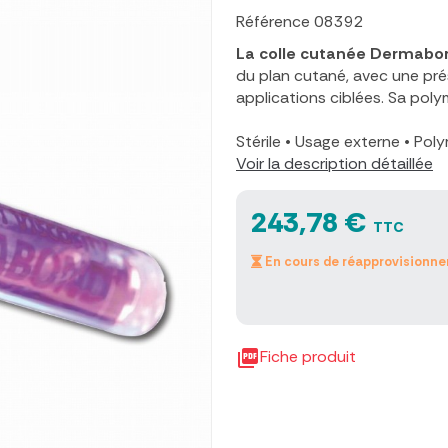
Référence
08392
La colle cutanée Dermabo
du plan cutané, avec une pr
applications ciblées. Sa pol
Stérile
•
Usage externe
•
Poly
Voir la description détaillée
243,78 €
TTC
En cours de réapprovisionn

Fiche produit