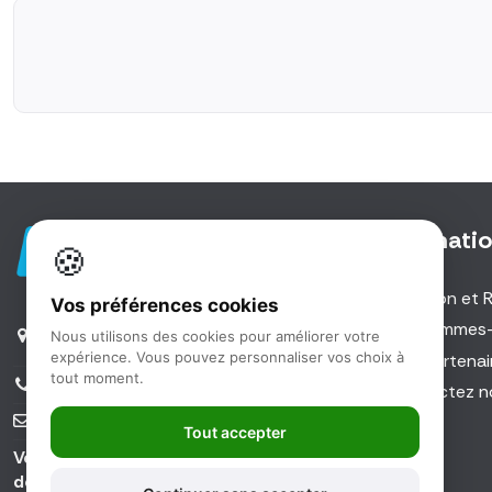
Informati
🍪
Livraison et 
Vos préférences cookies
5 Rue des Investisseurs |
Qui sommes
Nous utilisons des cookies pour améliorer votre
91560 Crosne
expérience. Vous pouvez personnaliser vos choix à
Nos partenai
tout moment.
01 48 59 11 59
Contactez n
info@ld-medical.fr
Tout accepter
Votre fournisseur de matériel médical
depuis 1929