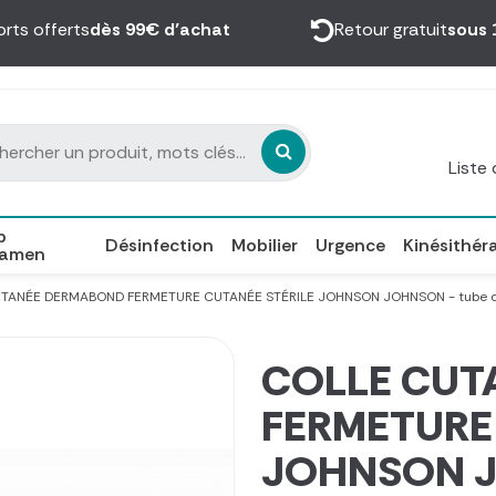
orts offerts
dès 99€ d’achat
Retour gratuit
sous 
Liste
p
Désinfection
Mobilier
Urgence
Kinésithér
xamen
TANÉE DERMABOND FERMETURE CUTANÉE STÉRILE JOHNSON JOHNSON - tube de
COLLE CUT
FERMETURE
JOHNSON JO