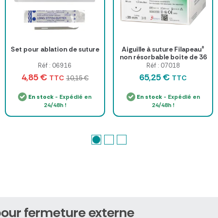
Set pour ablation de suture
Aiguille à suture Filapeau®
non résorbable boite de 36
Réf : 06916
Réf : 07018
4,85 €
65,25 €
TTC
TTC
10,15 €
En stock
- Expédié en
En stock
- Expédié en
24/48h !
24/48h !
pour fermeture externe