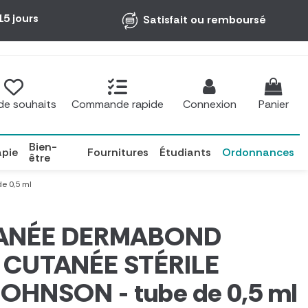
15 jours
Satisfait ou remboursé
 de souhaits
Commande rapide
Connexion
Panier
Bien-
apie
Fournitures
Étudiants
Ordonnances
être
 0,5 ml
ANÉE DERMABOND
 CUTANÉE STÉRILE
HNSON - tube de 0,5 ml