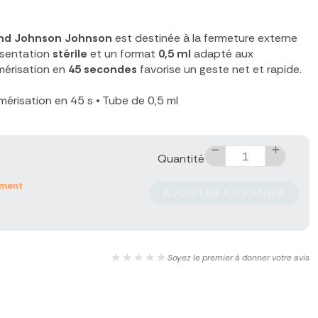
nd Johnson Johnson
est destinée à la fermeture externe
ésentation
stérile
et un format
0,5 ml
adapté aux
ymérisation en
45 secondes
favorise un geste net et rapide.
mérisation en 45 s
•
Tube de 0,5 ml
Quantité
ement
AJOUTER AU PANIER
★★★★★
Soyez le premier à donner votre avis