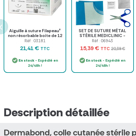
Aiguille à suture Filapeau®
SET DE SUTURE MÉTAL
non résorbable boite de 12
STÉRILE MEDICLINIC -
boîte de 5 sets
Réf : 03181
Réf : 06943
21,41 €
15,39 €
TTC
TTC
20,39 €
En stock
- Expédié en
En stock
- Expédié en
24/48h !
24/48h !
Description détaillée
Dermabond, colle cutanée stérile 