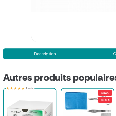
Description
C
Autres produits populaire
★★★★★
★★★★★
1 avis
Promo !
-5,00 €