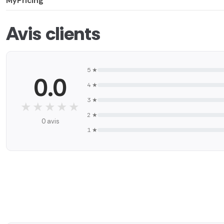
MyPricing
Avis clients
5 ★
0.0
4 ★
3 ★
★★★★★
★★★★★
2 ★
0 avis
1 ★