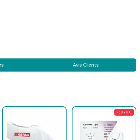
es
Avis Clients
-38,76 €