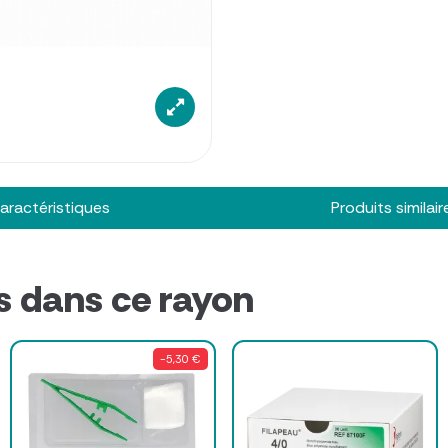
aractéristiques
Produits similair
s dans ce rayon
-5,30 €