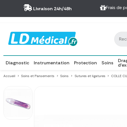
Panneau de gestion des cookies
Frais de p
Livraison 24h/48h
Dra
Diagnostic
Instrumentation
Protection
Soins
d'e
Accueil
Soins et Pansements
Soins
Sutures et ligatures
COLLE CU