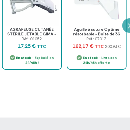
AGRAFEUSE CUTANÉE
Aguille à suture Optime
STÉRILE JETABLE GIMA -
résorbable - Boîte de 36
boîte de 5
Réf : 01052
Réf : 07013
17,25 €
162,17 €
TTC
TTC
200,93 €
En stock
- Expédié en
En stock
- Livraison
24/48h !
24h/48h offerte