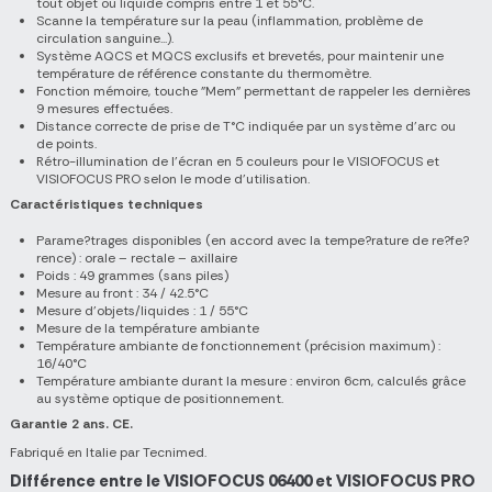
tout objet ou liquide compris entre 1 et 55°C.
Scanne la température sur la peau (inflammation, problème de
circulation sanguine...).
Système AQCS et MQCS exclusifs et brevetés, pour maintenir une
température de référence constante du thermomètre.
Fonction mémoire, touche "Mem" permettant de rappeler les dernières
9 mesures effectuées.
Distance correcte de prise de T°C indiquée par un système d'arc ou
de points.
Rétro-illumination de l'écran en 5 couleurs pour le VISIOFOCUS et
VISIOFOCUS PRO selon le mode d'utilisation.
Caractéristiques techniques
Parame?trages disponibles (en accord avec la tempe?rature de re?fe?
rence) : orale – rectale – axillaire
Poids : 49 grammes (sans piles)
Mesure au front : 34 / 42.5°C
Mesure d'objets/liquides : 1 / 55°C
Mesure de la température ambiante
Température ambiante de fonctionnement (précision maximum) :
16/40°C
Température ambiante durant la mesure : environ 6cm, calculés grâce
au système optique de positionnement.
Garantie 2 ans. CE.
Fabriqué en Italie par Tecnimed.
Différence entre le VISIOFOCUS 06400 et VISIOFOCUS PRO