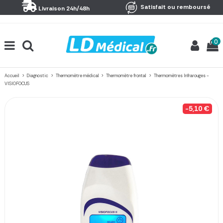
Panneau de gestion des cookies
Satisfait ou remboursé
Livraison 24h/48h
0
Accueil
Diagnostic
Thermomètre médical
Thermomètre frontal
Thermomètres Infrarouges -
VISIOFOCUS
-5,10 €