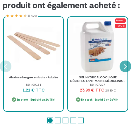
produit ont également acheté :
★★★★★
★★★★★
6 avis
Promo !
-4,90 €
Abaisse langue en bois - Adulte
GEL HYDROALCOOLIQUE
DÉSINFECTANT MAINS MÉDICLINIC -
bidon de 5 l
Réf : 00131
Réf : 07227
TTC
TTC
1,21 €
23,99 €
28,89 €
En stock
- Expédié en 24/48h !
En stock
- Expédié en 24/48h !