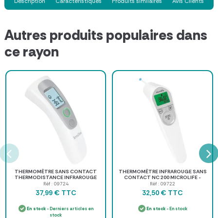
Description
Caractéristiques
Produits similaires
Avis Clients
Autres produits populaires dans
ce rayon
THERMOMÈTRE SANS CONTACT
THERMOMÈTRE INFRAROUGE SANS
THERMODISTANCE INFRAROUGE
CONTACT NC 200 MICROLIFE -
TERRAILLON
thermomètre médical
Réf : 09724
Réf : 09722
TTC
TTC
37,99 €
32,50 €
En stock
- Derniers articles en
En stock
- En stock
stock