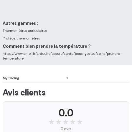
Autres gammes :
Thermomètres auriculaires
Protège thermomètres
Comment bien prendre la température ?
https://www.ameli.fr/ardeche/assure/sante/bons-gestes/soins/prendre-
temperature
MyPricing
1
Avis clients
0.0
★★★★★
★★★★★
0 avis