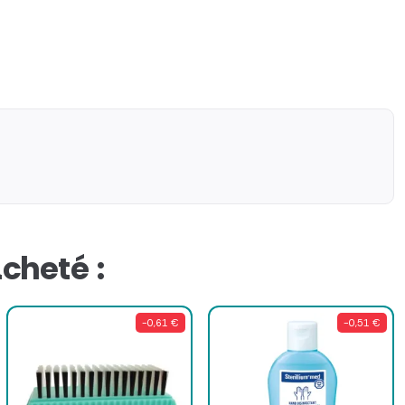
cheté :
-0,61 €
-0,51 €