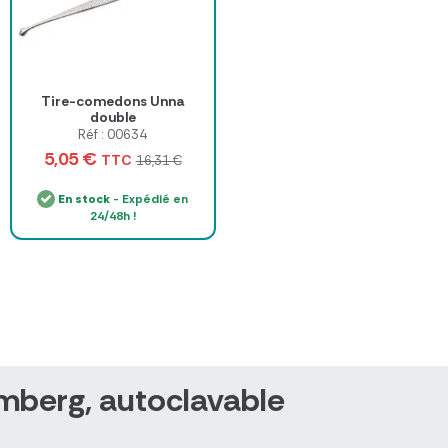
Tire-comedons Unna
double
Réf : 00634
5,05 €
TTC
16,31 €
En stock
- Expédié en
24/48h !
mberg, autoclavable