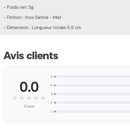
- Poids net 3g
- Finition : Inox Satiné - Mat
- Dimension : Longueur totale 9,5 cm
Avis clients
5 ★
0.0
4 ★
3 ★
★★★★★
★★★★★
2 ★
0 avis
1 ★