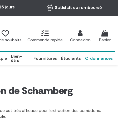
15 jours
Satisfait ou remboursé
 de souhaits
Commande rapide
Connexion
Panier
Bien-
apie
Fournitures
Étudiants
Ordonnances
être
on de Schamberg
e est très efficace pour l'extraction des comédons.
ble.