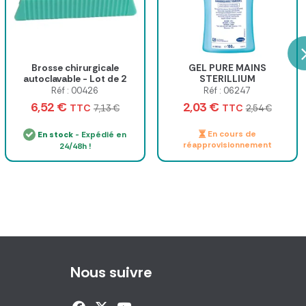
Brosse chirurgicale
GEL PURE MAINS
autoclavable - Lot de 2
STERILLIUM
DÉSINFECTION SANS
Réf : 00426
Réf : 06247
RINÇAGE - flacon de 100 ml
6,52 €
2,03 €
TTC
TTC
7,13 €
2,54 €
En cours de
En stock
- Expédié en
réapprovisionnement
24/48h !
Nous suivre