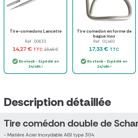
Tire-comedons Lancette
Tire comedon en forme de
bague inox
Réf : 00633
Réf : 01460
14,27 €
17,33 €
TTC
TTC
23,45 €
En stock
- Expédié en
En stock
- Expédié en
24/48h !
24/48h !
Description détaillée
Tire comédon
double de Scha
- Matière Acier Inoxydable AISI type 304