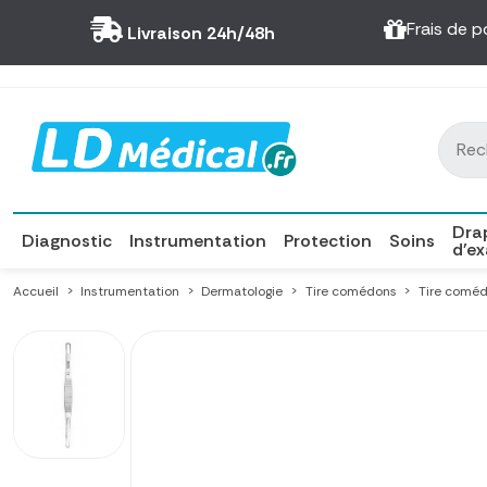
Panneau de gestion des cookies
Frais de p
Livraison 24h/48h
Dra
Diagnostic
Instrumentation
Protection
Soins
d'e
Accueil
Instrumentation
Dermatologie
Tire comédons
Tire comé