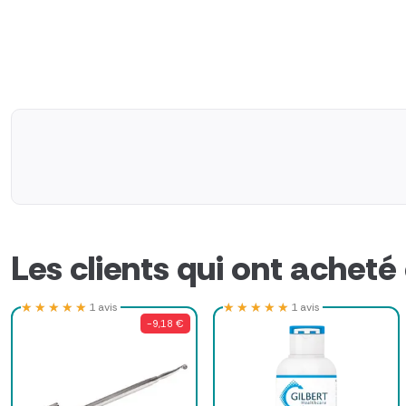
Les clients qui ont acheté
★★★★★
★★★★★
★★★★★
★★★★★
1 avis
1 avis
-9,18 €