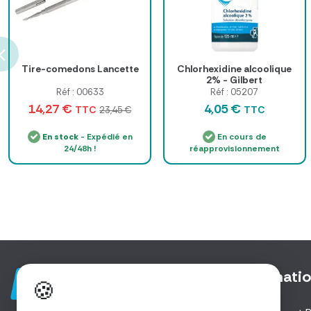
Tire-comedons Lancette
Chlorhexidine alcoolique
2% - Gilbert
Réf : 00633
Réf : 05207
14,27 €
4,05 €
TTC
TTC
23,45 €
En stock
- Expédié en
En cours de
24/48h !
réapprovisionnement
Informati
🍪