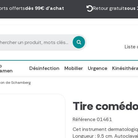
orts offerts
dès 99€ d’achat
Retour gratuit
sous 
Liste
p
Désinfection
Mobilier
Urgence
Kinésithér
xamen
don de Schamberg
Tire coméd
Référence
01461
Cet instrument dermatologiqu
Longueur : 9,5 cm. Autoclava