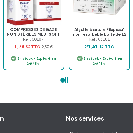
COMPRESSES DE GAZE
Aiguille à suture Filapeau®
NON STÉRILES MEDI’SOFT
non résorbable boite de 12
17 FILS MEDICLINIC - lot de
Réf : 00167
Réf : 03181
100
1,78 €
21,41 €
TTC
TTC
2,53 €
En stock
- Expédié en
En stock
- Expédié en
24/48h !
24/48h !
on
Nos services