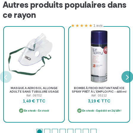
Autres produits populaires dans
ce rayon
★★★★★
★★★★★
1 avis
MASQUE A AEROSOL ALLONGE
BOMBE À FROID INSTANTANÉ ICE
ADULTE SANS TUBULURE USAGE
SPRAY PRÊT À L'EMPLOI PIC - 400 ml
UNIQUE - à l'unité
Réf : 09702
Réf : 05212
TTC
TTC
1,49 €
3,19 €
En stock
- En stock
En stock
- Expédié en 24/48h !