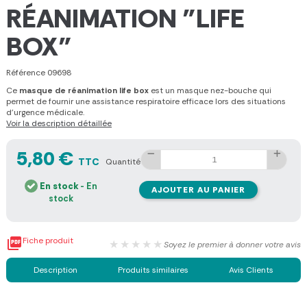
RÉANIMATION "LIFE
BOX"
Référence
09698
Ce
masque de réanimation life box
est un masque nez-bouche qui
permet de fournir une assistance respiratoire efficace lors des situations
d'urgence médicale.
Voir la description détaillée
5,80 €
TTC
Quantité
En stock
- En
AJOUTER AU PANIER
stock

Fiche produit
★★★★★
Soyez le premier à donner votre avis
Description
Produits similaires
Avis Clients