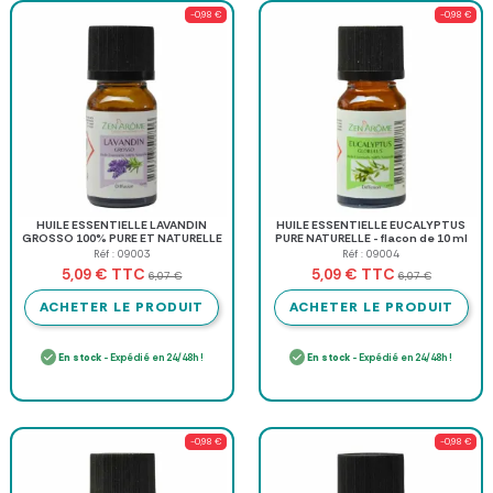
-0,98 €
-0,98 €
HUILE ESSENTIELLE LAVANDIN
HUILE ESSENTIELLE EUCALYPTUS
GROSSO 100% PURE ET NATURELLE
PURE NATURELLE - flacon de 10 ml
- flacon de 10 ml
Réf : 09003
Réf : 09004
TTC
TTC
5,09 €
5,09 €
6,07 €
6,07 €
ACHETER LE PRODUIT
ACHETER LE PRODUIT
En stock
- Expédié en 24/48h !
En stock
- Expédié en 24/48h !
-0,98 €
-0,98 €