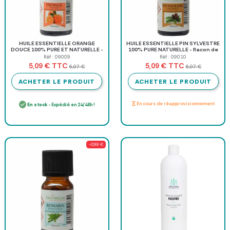
HUILE ESSENTIELLE ORANGE
HUILE ESSENTIELLE PIN SYLVESTRE
DOUCE 100% PURE ET NATURELLE -
100% PURE NATURELLE - flacon de
flacon de 10 ml
10 ml
Réf : 09009
Réf : 09010
TTC
TTC
5,09 €
5,09 €
6,07 €
6,07 €
ACHETER LE PRODUIT
ACHETER LE PRODUIT
En cours de réapprovisionnement
En stock
- Expédié en 24/48h !
-0,98 €