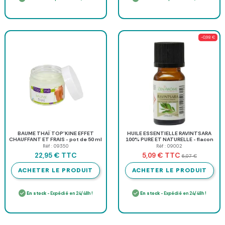
-0,98 €
BAUME THAÏ TOP'KINE EFFET
HUILE ESSENTIELLE RAVINTSARA
CHAUFFANT ET FRAIS - pot de 50 ml
100% PURE ET NATURELLE - flacon
de 10 ml
Réf : 09350
Réf : 09002
TTC
TTC
22,95 €
5,09 €
6,07 €
ACHETER LE PRODUIT
ACHETER LE PRODUIT
En stock
- Expédié en 24/48h !
En stock
- Expédié en 24/48h !