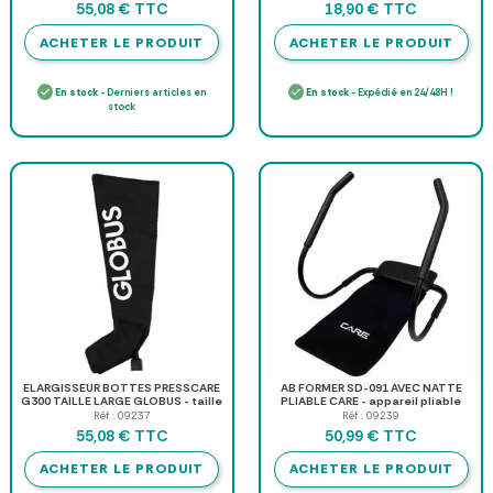
TTC
TTC
55,08 €
18,90 €
ACHETER LE PRODUIT
ACHETER LE PRODUIT
En stock
- Derniers articles en
En stock
- Expédié en 24/48H !
stock
ELARGISSEUR BOTTES PRESSCARE
AB FORMER SD-091 AVEC NATTE
G300 TAILLE LARGE GLOBUS - taille
PLIABLE CARE - appareil pliable
large
Réf : 09237
Réf : 09239
TTC
TTC
55,08 €
50,99 €
ACHETER LE PRODUIT
ACHETER LE PRODUIT