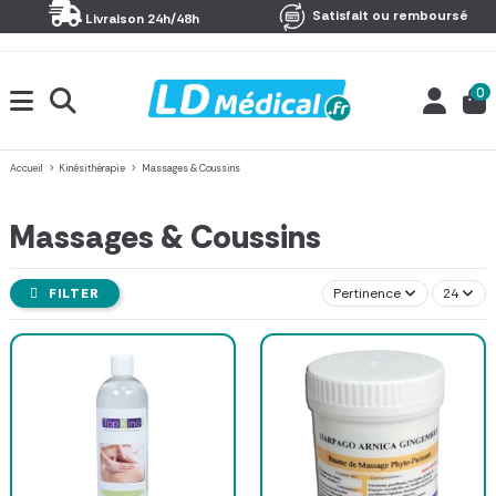
Panneau de gestion des cookies
Satisfait ou remboursé
Livraison 24h/48h
0
Accueil
Kinésithérapie
Massages & Coussins
Massages & Coussins
FILTER
Pertinence
24