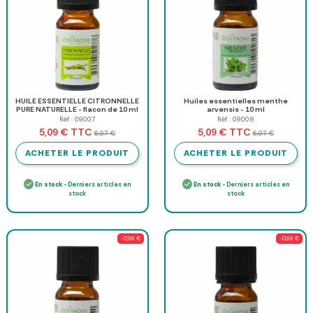
HUILE ESSENTIELLE CITRONNELLE
Huiles essentielles menthe
PURE NATURELLE - flacon de 10 ml
arvensis - 10 ml
Réf : 09007
Réf : 09008
TTC
TTC
5,09 €
5,09 €
6,07 €
6,07 €
ACHETER LE PRODUIT
ACHETER LE PRODUIT
En stock
- Derniers articles en
En stock
- Derniers articles en
stock
stock
-0,98 €
-0,98 €