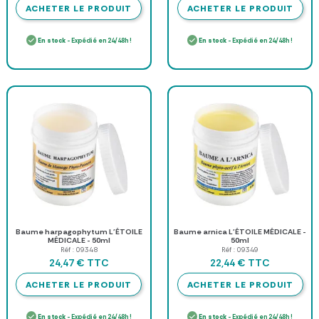
ACHETER LE PRODUIT
ACHETER LE PRODUIT
En stock
- Expédié en 24/48h !
En stock
- Expédié en 24/48h !
Baume harpagophytum L'ÉTOILE
Baume arnica L'ÉTOILE MÉDICALE -
MÉDICALE - 50ml
50ml
Réf : 09348
Réf : 09349
TTC
TTC
24,47 €
22,44 €
ACHETER LE PRODUIT
ACHETER LE PRODUIT
En stock
- Expédié en 24/48h !
En stock
- Expédié en 24/48h !