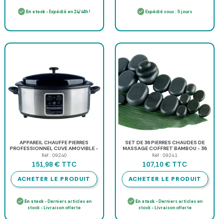
En stock
- Expédié en 24/48h !
Expédié sous : 5 jours
APPAREIL CHAUFFE PIERRES
SET DE 36 PIERRES CHAUDES DE
PROFESSIONNEL CUVE AMOVIBLE -
MASSAGE COFFRET BAMBOU - 36
6 l
pièces
Réf : 09240
Réf : 09241
TTC
TTC
151,98 €
107,10 €
ACHETER LE PRODUIT
ACHETER LE PRODUIT
En stock
- Derniers articles en
En stock
- Derniers articles en
stock - Livraison offerte
stock - Livraison offerte