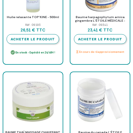
Huile relaxante TOP'KINE - 500ml
Baume harpagophytum arnica
gingembre L'ÉTOILE MÉDICALE -
50ml
Réf : 09193
Réf : 09341
TTC
TTC
26,51 €
23,41 €
ACHETER LE PRODUIT
ACHETER LE PRODUIT
En cours de réapprovisionnement
En stock
- Expédié en 24/48H !
BAUME THAÏ MASSAGE CHAUFFANT
Baume du canada L'ÉTOILE