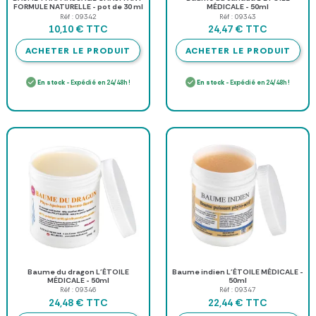
FORMULE NATURELLE - pot de 30 ml
MÉDICALE - 50ml
Réf : 09342
Réf : 09343
TTC
TTC
10,10 €
24,47 €
ACHETER LE PRODUIT
ACHETER LE PRODUIT
En stock
- Expédié en 24/48h !
En stock
- Expédié en 24/48h !
Baume du dragon L'ÉTOILE
Baume indien L'ÉTOILE MÉDICALE -
MÉDICALE - 50ml
50ml
Réf : 09346
Réf : 09347
TTC
TTC
24,48 €
22,44 €