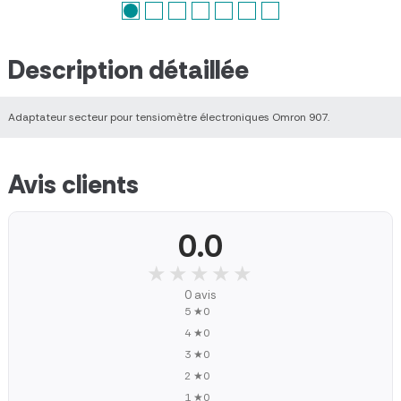
Description détaillée
Adaptateur secteur pour tensiomètre électroniques Omron 907.
Avis clients
0.0
★★★★★
★★★★★
0 avis
5 ★
0
4 ★
0
3 ★
0
2 ★
0
1 ★
0