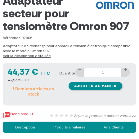
Adaptateur
secteur pour
tensiomètre Omron 907
Référence
02906
Adaptateur de rechange pour appareil à tension électronique compatible
avec le modèle Omron 907.
Voir la description détaillée
44,37 €
TTC
Quantité
47,93 € TTC
AJOUTER AU PANIER
Derniers articles en
stock

Fiche produit
★★★★★
Soyez le premier à donner votre avis
Description
Produits similaires
Avis Clients