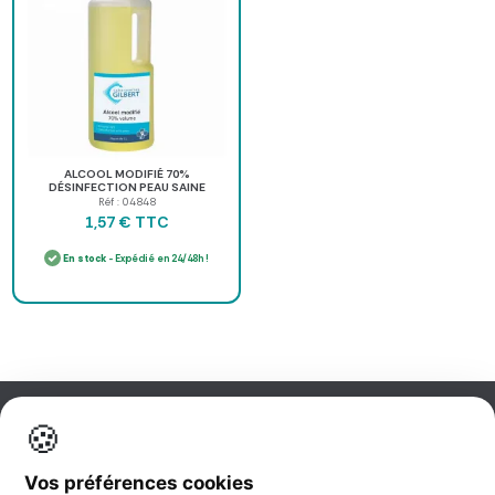
ALCOOL MODIFIÉ 70%
DÉSINFECTION PEAU SAINE
LABORATOIRES GILBERT - flacon de
Réf : 04848
1 l
TTC
1,57 €
En stock
- Expédié en 24/48h !
🍪
Information
Vos préférences cookies