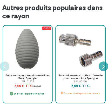
Autres produits populaires dans
ce rayon
-1,02 €
Poire seule pour tensiomètre Lian
Raccord en métal mâle ou femelle
Métal Spengler
pour tensiomètre Spengler
Réf : 01358
Réf : 05146
TTC
TTC
5,09 €
5,09 €
6,11 €
En cours de réapprovisionnement
En stock
- Expédié en 24/48h !