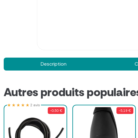
Description
C
Autres produits populaire
★★★★★
★★★★★
2 avis
-0,50 €
-5,19 €