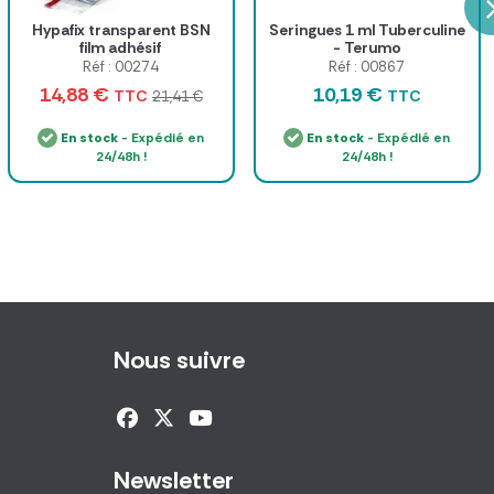
Hypafix transparent BSN
Seringues 1 ml Tuberculine
film adhésif
- Terumo
Réf : 00274
Réf : 00867
14,88 €
10,19 €
TTC
TTC
21,41 €
En stock
- Expédié en
En stock
- Expédié en
24/48h !
24/48h !
Nous suivre
Newsletter