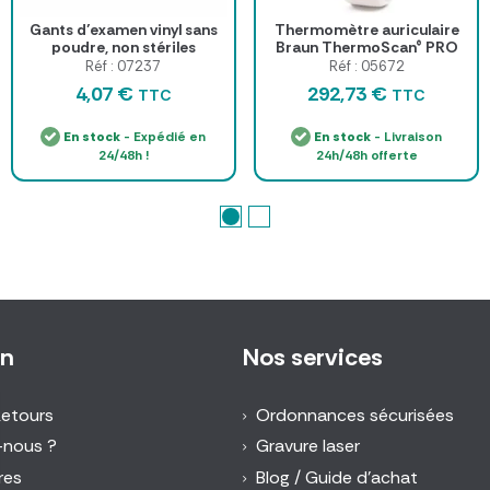
Gants d’examen vinyl sans
Thermomètre auriculaire
poudre, non stériles
Braun ThermoScan® PRO
6000 Welch Allyn
Réf : 07237
Réf : 05672
4,07 €
292,73 €
TTC
TTC
En stock
- Expédié en
En stock
- Livraison
24/48h !
24h/48h offerte
on
Nos services
Retours
Ordonnances sécurisées
-nous ?
Gravure laser
res
Blog / Guide d'achat