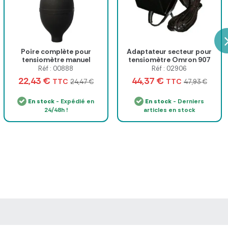
Poire complète pour
Adaptateur secteur pour
tensiomètre manuel
tensiomètre Omron 907
Spengler
Réf : 00888
Réf : 02906
22,43 €
44,37 €
TTC
TTC
24,47 €
47,93 €
En stock
- Expédié en
En stock
- Derniers
24/48h !
articles en stock