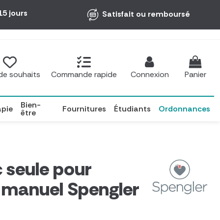
15 jours
Satisfait ou remboursé
 de souhaits
Commande rapide
Connexion
Panier
Bien-
apie
Fournitures
Étudiants
Ordonnances
être
c seule pour
 manuel Spengler