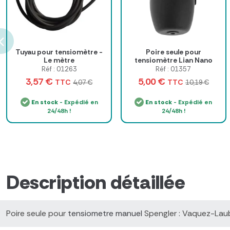
Tuyau pour tensiomètre -
Poire seule pour
Le mètre
tensiomètre Lian Nano
Spengler
Réf : 01263
Réf : 01357
3,57 €
5,00 €
TTC
TTC
4,07 €
10,19 €
En stock
- Expédié en
En stock
- Expédié en
24/48h !
24/48h !
Description détaillée
Poire seule pour
tensiometre manuel
Spengler : Vaquez-Laubr