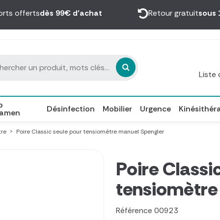
orts offerts
dès 99€ d’achat
Retour gratuit
sous 
Liste
p
Désinfection
Mobilier
Urgence
Kinésithér
xamen
tre
Poire Classic seule pour tensiomètre manuel Spengler
Poire Classi
tensiomètre
Référence
00923