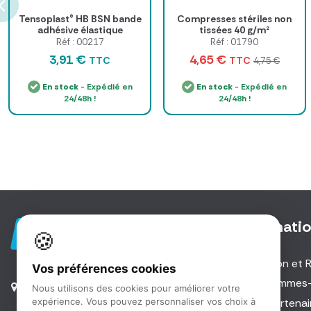
Tensoplast® HB BSN bande
Compresses stériles non
adhésive élastique
tissées 40 g/m²
Réf : 00217
Réf : 01790
3,91 €
4,65 €
TTC
TTC
4,75 €
En stock
- Expédié en
En stock
- Expédié en
24/48h !
24/48h !
Informati
🍪
Livraison et 
Vos préférences cookies
5 Rue des Investisseurs |
Qui sommes
Nous utilisons des cookies pour améliorer votre
91560 Crosne
Nos partenai
expérience. Vous pouvez personnaliser vos choix à