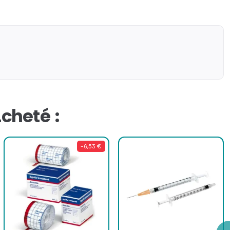
cheté :
-6,53 €