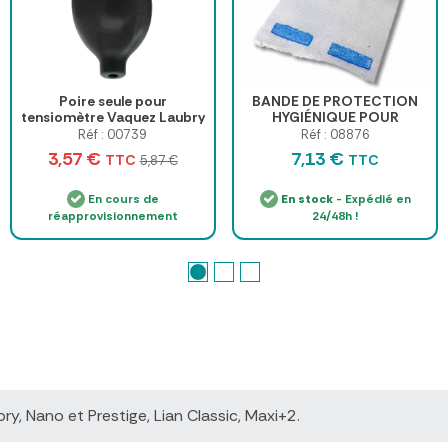
Poire seule pour
BANDE DE PROTECTION
tensiomètre Vaquez Laubry
HYGIÉNIQUE POUR
Skipper Spengler
TENSIOMÈTRE 1M4
Réf : 00739
Réf : 08876
EXTENSIBLE - 240 x 140
3,57 €
7,13 €
TTC
TTC
5,87 €
mm
En cours de
En stock
- Expédié en
réapprovisionnement
24/48h !
y, Nano et Prestige, Lian Classic, Maxi+2.