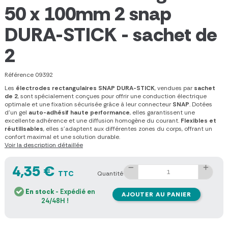
50 x 100mm 2 snap
DURA-STICK - sachet de
2
Référence
09392
Les
électrodes rectangulaires SNAP DURA-STICK
, vendues par
sachet
de 2
, sont spécialement conçues pour offrir une conduction électrique
optimale et une fixation sécurisée grâce à leur connecteur
SNAP
. Dotées
d’un gel
auto-adhésif haute performance
, elles garantissent une
excellente adhérence et une diffusion homogène du courant.
Flexibles et
réutilisables
, elles s’adaptent aux différentes zones du corps, offrant un
confort maximal et une solution durable.
Voir la description détaillée
4,35 €
TTC
Quantité
En stock
- Expédié en
AJOUTER AU PANIER
24/48H !