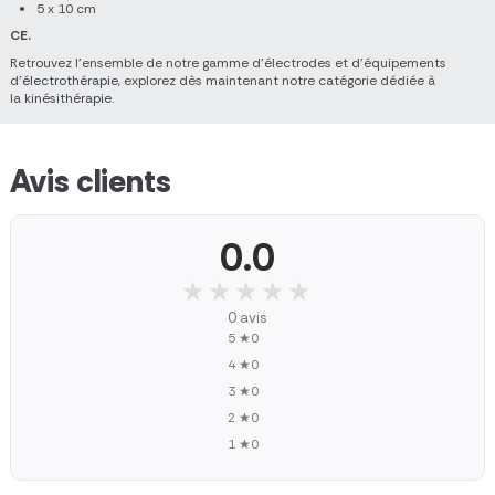
5 x 10 cm
CE.
Retrouvez l’ensemble de notre gamme d’électrodes et d’équipements
d’
électrothérapie
, explorez dès maintenant notre catégorie dédiée à
la
kinésithérapie
.
Avis clients
0.0
★★★★★
★★★★★
0 avis
5 ★
0
4 ★
0
3 ★
0
2 ★
0
1 ★
0