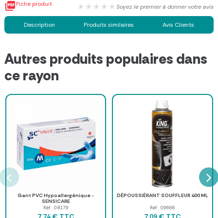

Fiche produit
★★★★★
Soyez le premier à donner votre avis
Description
Produits similaires
Avis Clients
Autres produits populaires dans
ce rayon
Gant PVC Hypoallergénique -
DÉPOUSSIÉRANT SOUFFLEUR 400 ML
SENSICARE
Réf : 08179
Réf : 09666
TTC
TTC
7,74 €
7,09 €