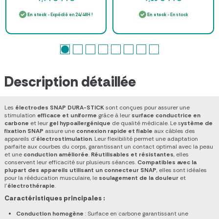
En stock
- Expédié en 24/48H !
En stock
- En stock
Description détaillée
Les
électrodes SNAP DURA-STICK
sont conçues pour assurer une
stimulation
efficace et uniforme
grâce à leur
surface conductrice en
carbone
et leur
gel hypoallergénique
de qualité médicale. Le s
ystème de
fixation SNAP
assure une
connexion rapide et fiable
aux câbles des
appareils d’
électrostimulation
. Leur flexibilité permet une adaptation
parfaite aux courbes du corps, garantissant un contact optimal avec la peau
et une
conduction améliorée
.
Réutilisables et résistantes
, elles
conservent leur efficacité sur plusieurs séances.
Compatibles avec la
plupart des appareils utilisant un connecteur SNAP
, elles sont idéales
pour la rééducation musculaire, le
soulagement de la douleur
et
l’
électrothérapie
.
Caractéristiques principales :
Conduction homogène
: Surface en carbone garantissant une