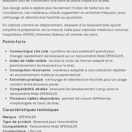
brassard tout en conservant une mise en place stable sur le bras.
Son design aide à repérer plus facilement l'index de taille lors de
l'installation. Les matériaux utilisés supportent un entretien fréquent, avec
nettoyage et désinfection facilités au quotidien.
En cabinet comme en déplacement, disposer d'un brassard bien ajusté
simplifie la préparation de la mesure. Idéal pour cabinets médicaux, services
hospitaliers, EHPAD, infirmiers libéraux et centres de soins.
Points forts
Connectique Life Link
: système de raccordement pensé pour
changer rapidement de brassard sur un tensiomètre Mobi SPENGLER.
Index de taille visible
: facilite le choix du format adapté et le
positionnement du brassard sur le bras.
Conception résistante
: matériaux adaptés à une utilisation répétée
en environnement médical et paramédical.
Entretien pratique
: nettoyage et désinfection facilités pour un usage
courant entre plusieurs prises.
Compatibilité dédiée
: brassard de remplacement conçu pour le
tensiomètre Mobi SPENGLER.
Plusieurs tailles disponibles
: permet de couvrir différentes
morphologies et tours de bras.
Caractéristiques techniques
Marque
: SPENGLER
Type de produit
: Brassard pour tensiomètre
Compatibilité
: Tensiomètre Mobi SPENGLER
Connectique
: Life Link