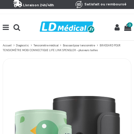
Panneau de gestion des cookies
Satisfait ou remboursé
Livraison 24h/48h
0
Accueil
Diagnostic
Tensiomètre médical
Brassard pour tensiomètre
BRASSARD POUR
TENSIOMÈTRE MOBI CONNECTIQUE LIFE LINK SPENGLER - plusieurs tailles