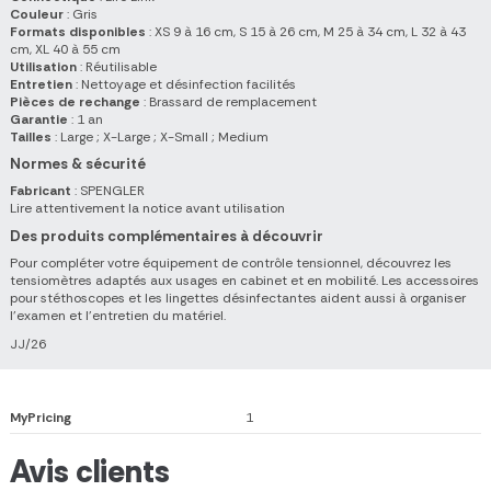
Couleur
: Gris
Formats disponibles
: XS 9 à 16 cm, S 15 à 26 cm, M 25 à 34 cm, L 32 à 43
cm, XL 40 à 55 cm
Utilisation
: Réutilisable
Entretien
: Nettoyage et désinfection facilités
Pièces de rechange
: Brassard de remplacement
Garantie
: 1 an
Tailles
: Large ; X-Large ; X-Small ; Medium
Normes & sécurité
Fabricant
: SPENGLER
Lire attentivement la notice avant utilisation
Des produits complémentaires à découvrir
Pour compléter votre équipement de contrôle tensionnel, découvrez les
tensiomètres adaptés aux usages en cabinet et en mobilité. Les accessoires
pour stéthoscopes et les lingettes désinfectantes aident aussi à organiser
l'examen et l'entretien du matériel.
JJ/26
MyPricing
1
Avis clients