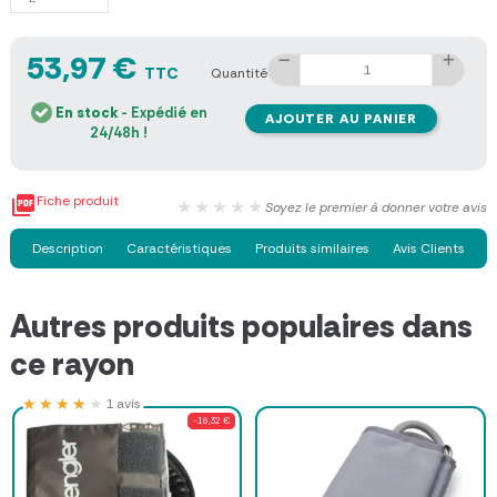
53,97 €
TTC
Quantité
En stock
- Expédié en
AJOUTER AU PANIER
24/48h !

Fiche produit
★★★★★
Soyez le premier à donner votre avis
Description
Caractéristiques
Produits similaires
Avis Clients
Autres produits populaires dans
ce rayon
★★★★★
★★★★★
1 avis
-16,32 €