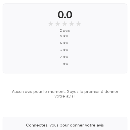
0.0
★★★★★
★★★★★
0 avis
5 ★
0
4 ★
0
3 ★
0
2 ★
0
1 ★
0
Aucun avis pour le moment. Soyez le premier à donner
votre avis !
Connectez-vous pour donner votre avis