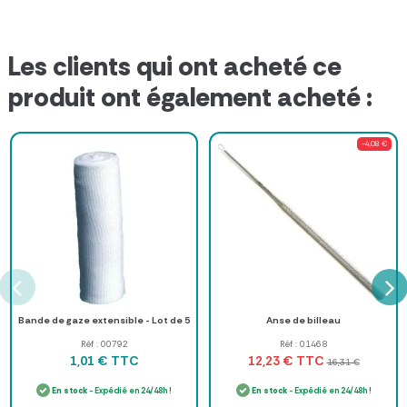
Les clients qui ont acheté ce
produit ont également acheté :
-4,08 €
Bande de gaze extensible - Lot de 5
Anse de billeau
Réf : 00792
Réf : 01468
TTC
TTC
1,01 €
12,23 €
16,31 €
En stock
- Expédié en 24/48h !
En stock
- Expédié en 24/48h !