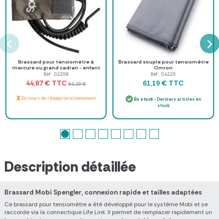
Brassard pour tensiomètre à
Brassard souple pour tensiomètre
mercure ou grand cadran - enfant
Omron
Réf : 02256
Réf : 04225
TTC
TTC
44,87 €
61,19 €
61,19 €
En cours de réapprovisionnement
En stock
- Derniers articles en
stock
Description détaillée
Brassard Mobi Spengler, connexion rapide et tailles adaptées
Ce brassard pour tensiomètre a été développé pour le système Mobi et se
raccorde via la connectique Life Link. Il permet de remplacer rapidement un