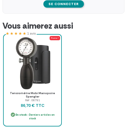
SE CONNECTER
Vous aimerez aussi
★★★★★
★★★★★
1 avis
Promo !
Tensiomètre Mobi Manopoire
Spengler
Réf : 06791
TTC
86,70 €
En stock
- Derniers articles en
stock