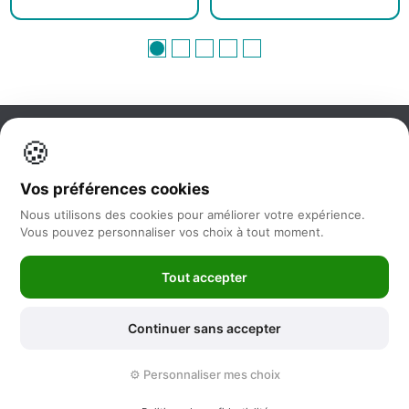
🍪
Information
Vos préférences cookies
Nos services
Nous utilisons des cookies pour améliorer votre expérience.
Vous pouvez personnaliser vos choix à tout moment.
Nous suivre
Tout accepter
Newsletter
Continuer sans accepter
©2025 -
Feya.fr
|
Mentions Légales
-
Conditions générales de vente
⚙️ Personnaliser mes choix
-
Politique de protection des données
-
Sitemap