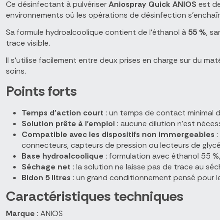
Ce désinfectant à pulvériser
Aniospray Quick ANIOS
est de
environnements où les opérations de désinfection s'enchaîn
Sa formule hydroalcoolique contient de l'éthanol à
55 %
, s
trace visible.
Il s'utilise facilement entre deux prises en charge sur du mat
soins.
Points forts
Temps d'action court
: un temps de contact minimal d
Solution prête à l'emploi
: aucune dilution n'est nécess
Compatible avec les dispositifs non immergeables
:
connecteurs, capteurs de pression ou lecteurs de glyc
Base hydroalcoolique
: formulation avec éthanol 55 %
Séchage net
: la solution ne laisse pas de trace au sé
Bidon 5 litres
: un grand conditionnement pensé pour le
Caractéristiques techniques
Marque
: ANIOS