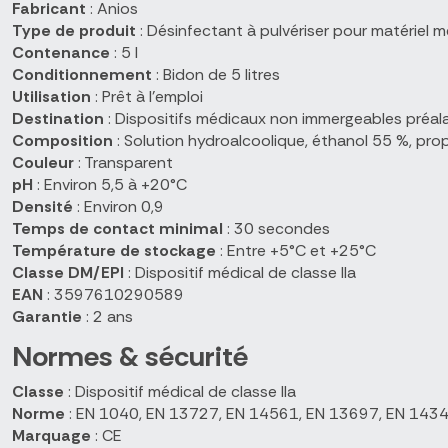
Fabricant
: Anios
Type de produit
: Désinfectant à pulvériser pour matériel m
Contenance
: 5 l
Conditionnement
: Bidon de 5 litres
Utilisation
: Prêt à l'emploi
Destination
: Dispositifs médicaux non immergeables préala
Composition
: Solution hydroalcoolique, éthanol 55 %, pr
Couleur
: Transparent
pH
: Environ 5,5 à +20°C
Densité
: Environ 0,9
Temps de contact minimal
: 30 secondes
Température de stockage
: Entre +5°C et +25°C
Classe DM/EPI
: Dispositif médical de classe IIa
EAN
: 3597610290589
Garantie
: 2 ans
Normes & sécurité
Classe
: Dispositif médical de classe IIa
Norme
: EN 1040, EN 13727, EN 14561, EN 13697, EN 143
Marquage
: CE