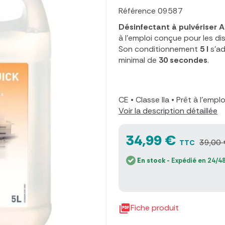
Référence
09587
Désinfectant à pulvériser 
à l'emploi conçue pour les di
Son conditionnement
5 l
s'ad
minimal de
30 secondes
.
CE
•
Classe IIa
•
Prêt à l'empl
Voir la description détaillée
34,99 €
39,00 
TTC
En stock
- Expédié en 24/48

Fiche produit