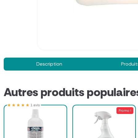
Description
Produits
Autres produits populaire
★★★★★
★★★★★
1 avis
Promo !