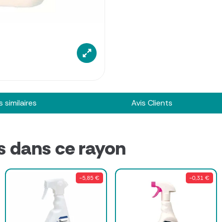
 similaires
Avis Clients
s dans ce rayon
-5,85 €
-0,31 €