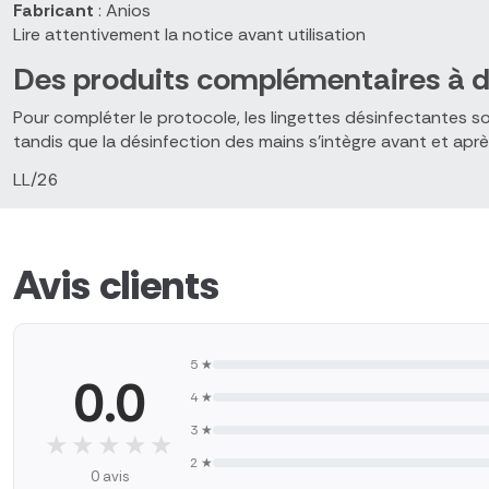
Fabricant
: Anios
Lire attentivement la notice avant utilisation
Des produits complémentaires à d
Pour compléter le protocole, les lingettes désinfectantes s
tandis que la désinfection des mains s'intègre avant et aprè
LL/26
Avis clients
5 ★
0.0
4 ★
3 ★
★★★★★
★★★★★
2 ★
0 avis