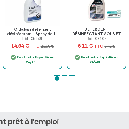
Cidalkan détergent
DÉTERGENT
désinfectant - Spray de 1L
DÉSINFECTANT SOLS ET
SURFACES PRÊT À
Réf : 05939
Réf : 08107
L'EMPLOI IDOS - 750 ml
14,54 €
6,11 €
TTC
TTC
20,39 €
6,42 €
En stock
- Expédié en
En stock
- Expédié en
24/48h !
24/48H !
t prêt à l'emploi