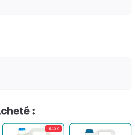
cheté :
-5,10 €