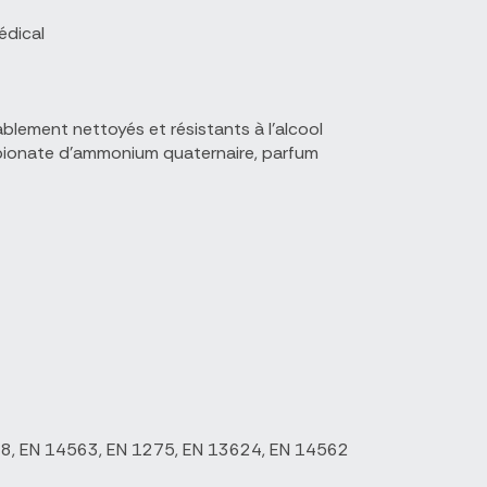
édical
blement nettoyés et résistants à l'alcool
opionate d'ammonium quaternaire, parfum
48, EN 14563, EN 1275, EN 13624, EN 14562