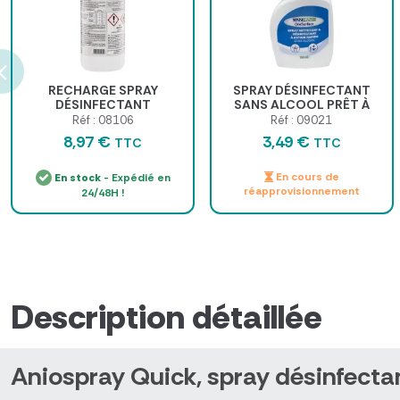
RECHARGE SPRAY
SPRAY DÉSINFECTANT
DÉSINFECTANT
SANS ALCOOL PRÊT À
MEDISPRAY PRÊT À
L'EMPLOI - 750 ml
Réf : 08106
Réf : 09021
L'EMPLOI - 1 l
8,97 €
3,49 €
TTC
TTC
En cours de
En stock
- Expédié en
réapprovisionnement
24/48H !
Description détaillée
Aniospray Quick, spray désinfectan