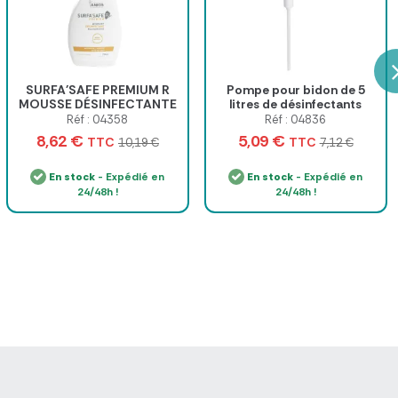
SURFA'SAFE PREMIUM R
Pompe pour bidon de 5
MOUSSE DÉSINFECTANTE
litres de désinfectants
SURFACES ANIOS - flacon
Anios
Réf : 04358
Réf : 04836
de 750 ml
8,62 €
5,09 €
TTC
TTC
10,19 €
7,12 €
En stock
- Expédié en
En stock
- Expédié en
24/48h !
24/48h !