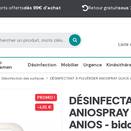
orts offerts
dès 99€ d’achat
Retour gratuit
sous 
Liste
p
Désinfection
Mobilier
Urgence
Kinésithér
xamen
Désinfection des surfaces
DÉSINFECTANT À PULVÉRISER ANIOSPRAY QUICK AC
DÉSINFECTA
PROMO !
-4,01 €
ANIOSPRAY
ANIOS - bido