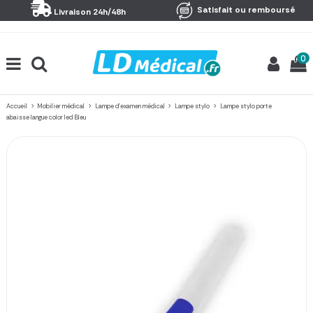
Panneau de gestion des cookies
Satisfait ou remboursé
Livraison 24h/48h
0
Accueil
Mobilier médical
Lampe d'examen médical
Lampe stylo
Lampe stylo porte
abaisse langue color led Bleu