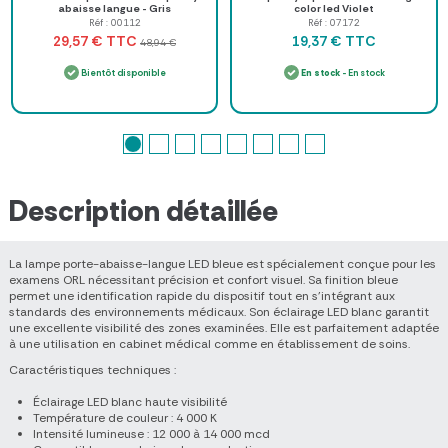
abaisse langue - Gris
color led Violet
Réf : 00112
Réf : 07172
TTC
TTC
29,57 €
19,37 €
48,94 €
Bientôt disponible
En stock
- En stock
Description détaillée
La lampe porte-abaisse-langue LED bleue est spécialement conçue pour les
examens ORL nécessitant précision et confort visuel. Sa finition bleue
permet une identification rapide du dispositif tout en s’intégrant aux
standards des environnements médicaux. Son éclairage LED blanc garantit
une excellente visibilité des zones examinées. Elle est parfaitement adaptée
à une utilisation en cabinet médical comme en établissement de soins.
Caractéristiques techniques :
Éclairage LED blanc haute visibilité
Température de couleur : 4 000 K
Intensité lumineuse : 12 000 à 14 000 mcd