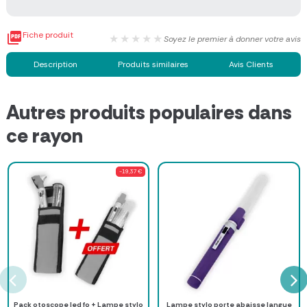

Fiche produit
★★★★★
Soyez le premier à donner votre avis
Description
Produits similaires
Avis Clients
Autres produits populaires dans
ce rayon
-19,37 €
Pack otoscope led fo + Lampe stylo
Lampe stylo porte abaisse langue