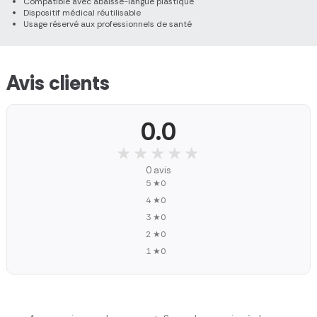
Compatible avec abaisse-langue plastique
Dispositif médical réutilisable
Usage réservé aux professionnels de santé
Avis clients
0.0
★★★★★
★★★★★
0 avis
5 ★
0
4 ★
0
3 ★
0
2 ★
0
1 ★
0