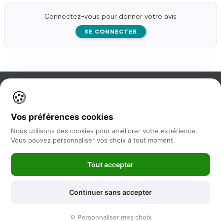
Connectez-vous pour donner votre avis
SE CONNECTER
🍪
Information
Vos préférences cookies
Nos services
Nous utilisons des cookies pour améliorer votre expérience.
Vous pouvez personnaliser vos choix à tout moment.
Nous suivre
Tout accepter
Newsletter
Continuer sans accepter
©2025 -
Feya.fr
|
Mentions Légales
-
Conditions générales de vente
⚙️ Personnaliser mes choix