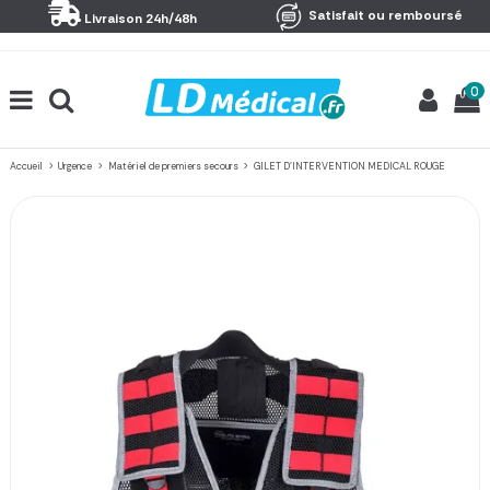
Panneau de gestion des cookies
Satisfait ou remboursé
Livraison 24h/48h
0
Accueil
Urgence
Matériel de premiers secours
GILET D'INTERVENTION MEDICAL ROUGE