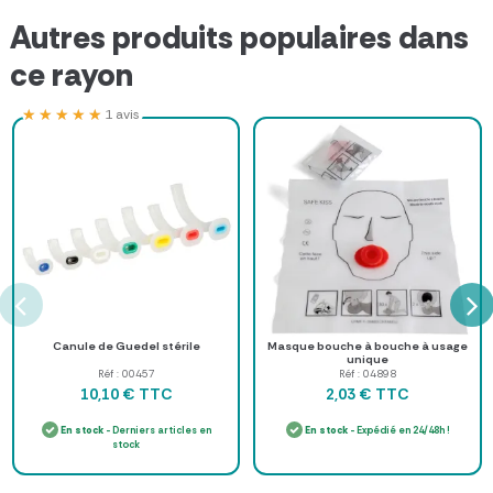
Autres produits populaires dans
ce rayon
★★★★★
★★★★★
1 avis
Canule de Guedel stérile
Masque bouche à bouche à usage
unique
Réf : 00457
Réf : 04898
TTC
TTC
10,10 €
2,03 €
En stock
- Derniers articles en
En stock
- Expédié en 24/48h !
stock