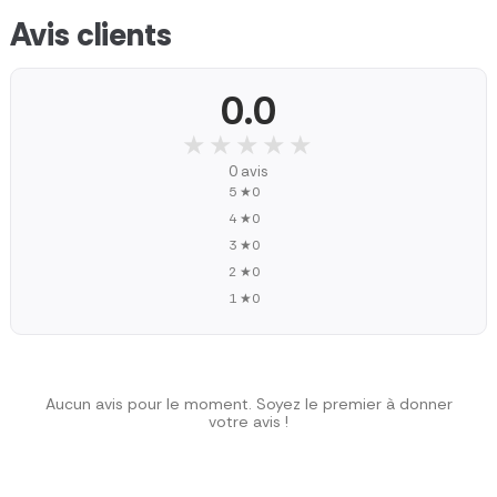
Avis clients
0.0
★★★★★
★★★★★
0 avis
5 ★
0
4 ★
0
3 ★
0
2 ★
0
1 ★
0
Aucun avis pour le moment. Soyez le premier à donner
votre avis !