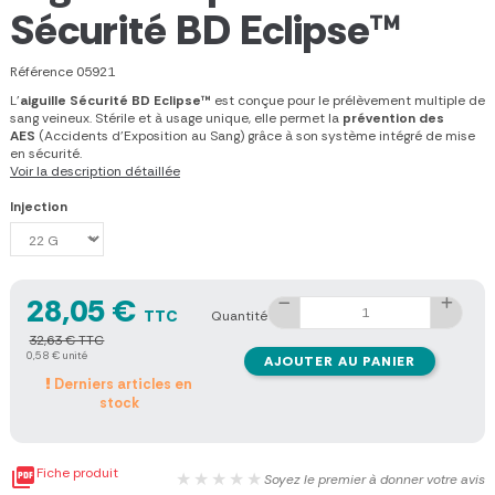
Sécurité BD Eclipse™
Référence
05921
L'
aiguille Sécurité BD Eclipse™
est conçue pour le prélèvement multiple de
sang veineux. Stérile et à usage unique, elle permet la
prévention des
AES
(
Accidents d'Exposition au Sang
) grâce à son système intégré de mise
en sécurité.
Voir la description détaillée
Injection
28,05 €
TTC
Quantité
32,63 € TTC
0,58 € unité
AJOUTER AU PANIER
Derniers articles en
stock

Fiche produit
★★★★★
Soyez le premier à donner votre avis