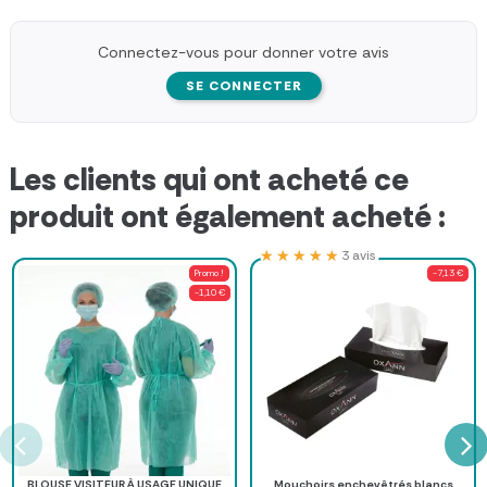
Connectez-vous pour donner votre avis
SE CONNECTER
Les clients qui ont acheté ce
produit ont également acheté :
★★★★★
★★★★★
3 avis
Promo !
-7,13 €
-1,10 €
BLOUSE VISITEUR À USAGE UNIQUE
Mouchoirs enchevêtrés blancs