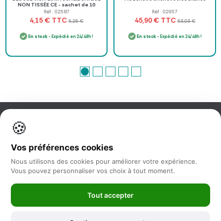
NON TISSÉE CE - sachet de 10
Réf : 02587
Réf : 02957
TTC
TTC
4,15 €
45,90 €
5,25 €
53,03 €
En stock
- Expédié en 24/48h !
En stock
- Expédié en 24/48h !
🍪
Information
Vos préférences cookies
Nos services
Nous utilisons des cookies pour améliorer votre expérience.
Vous pouvez personnaliser vos choix à tout moment.
Nous suivre
Tout accepter
Newsletter