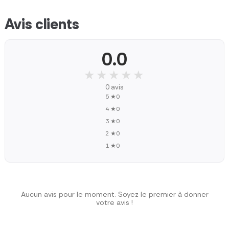
Avis clients
0.0
★★★★★
★★★★★
0 avis
5 ★
0
4 ★
0
3 ★
0
2 ★
0
1 ★
0
Aucun avis pour le moment. Soyez le premier à donner
votre avis !