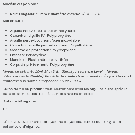
Modèle disponible :
Noir : Longueur 32 mm x diamètre externe 7/10 - 22 G
Matériaux :
Aiguille intraveineuse : Acier inoxydable
Capuchon aiguille I.V : Polypropylène
Aiguille perce-bouchon : Acier inoxydable
Capuchon aiguille perce-bouchon : Polyéthylène
Système de protection : Polypropylène
Embase : Polystyrène
Manchon : Élastomère de synthèse
Corps de prélèvement : Polypropylène
Niveau de stérilité : 10-6 SAL (SAL= Sterility Assurance Level = Niveau
d’Assurance de Stérilité). Procédé de stérilisation : irradiation (rayon Gamma)
conforme à la norme européenne EN 552 :1994.
Durée de vie du produit : vous pouvez conserver les aiguilles 5 ans après la
date de stérilisation. Tenir à l'abri des rayons du soleil.
Bôite de 48 aiguilles
CE
.
Découvrez également notre gamme de
garrots
,
cathéters,
seringues
et
collecteurs d'aiguilles
.