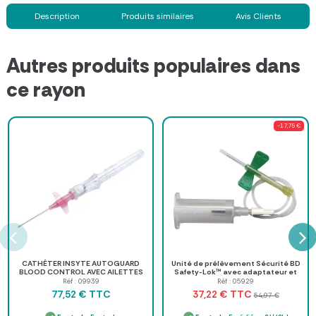
Description
Produits similaires
Avis Clients
Autres produits populaires dans
ce rayon
-17,75 €
CATHÉTER INSYTE AUTOGUARD
Unité de prélèvement Sécurité BD
BLOOD CONTROL AVEC AILETTES
Safety-Lok™ avec adaptateur et
BD - boîte de 50
corps pré-montés
Réf : 09939
Réf : 05929
TTC
TTC
77,52 €
37,22 €
54,97 €