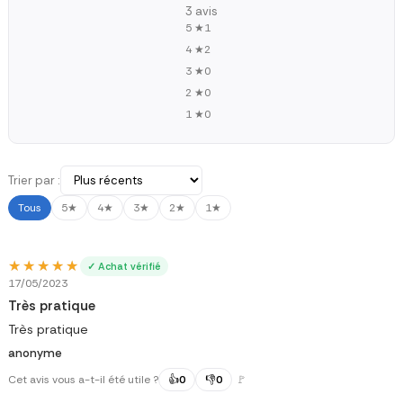
3 avis
5 ★
1
4 ★
2
3 ★
0
2 ★
0
1 ★
0
Trier par :
Tous
5★
4★
3★
2★
1★
★★★★★
★★★★★
✓ Achat vérifié
17/05/2023
Très pratique
Très pratique
anonyme
Cet avis vous a-t-il été utile ?
👍
0
👎
0
🚩