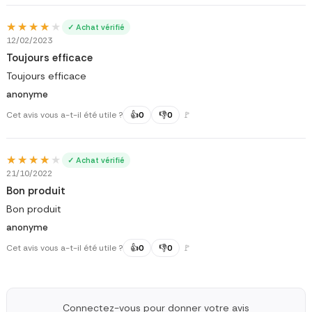
★★★★★
★★★★★
✓ Achat vérifié
12/02/2023
Toujours efficace
Toujours efficace
anonyme
Cet avis vous a-t-il été utile ?
👍
0
👎
0
🚩
★★★★★
★★★★★
✓ Achat vérifié
21/10/2022
Bon produit
Bon produit
anonyme
Cet avis vous a-t-il été utile ?
👍
0
👎
0
🚩
Connectez-vous pour donner votre avis