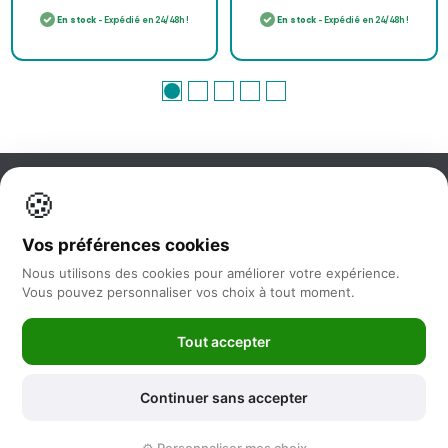
En stock
- Expédié en 24/48h !
En stock
- Expédié en 24/48h !
🍪
Information
Vos préférences cookies
Nos services
Nous utilisons des cookies pour améliorer votre expérience.
Vous pouvez personnaliser vos choix à tout moment.
Nous suivre
Tout accepter
Newsletter
Continuer sans accepter
©2025 -
Feya.fr
|
Mentions Légales
-
Conditions générales de vente