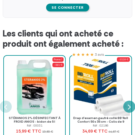
SE CONNECTER
Les clients qui ont acheté ce
produit ont également acheté :
★★★★★
★★★★★
3 avis
Promo !
-10,18 €
-3,81 €
STÉRANIOS 2% DÉSINFECTANT À
Drap d'examen gaufré collé BB'Roll
FROID ANIOS - bidon de 5 l
Confort 50 x 35 cm - Colis de 9
rouleaux
Réf : 00031
Réf : 02186
TTC
TTC
15,99 €
34,69 €
19,80 €
44,87 €