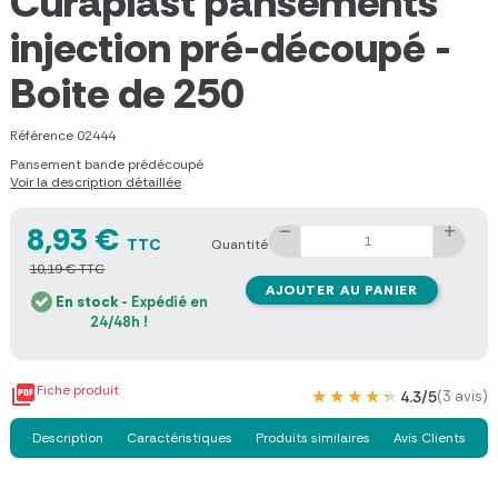
Curaplast pansements
injection pré-découpé -
Boite de 250
Référence
02444
Pansement bande prédécoupé
Voir la description détaillée
8,93 €
TTC
Quantité
10,19 € TTC
AJOUTER AU PANIER
En stock
- Expédié en
24/48h !

Fiche produit
★★★★★
★★★★★
4.3/5
(3 avis)
Description
Caractéristiques
Produits similaires
Avis Clients