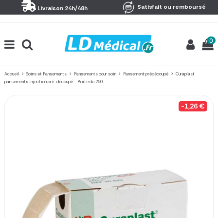
Panneau de gestion des cookies
Satisfait ou remboursé
Livraison 24h/48h
0
Accueil
Soins et Pansements
Pansements pour soin
Pansement prédécoupé
Curaplast
pansements injection pré-découpé - Boite de 250
-1,26 €