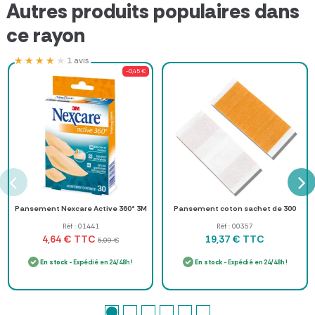
Autres produits populaires dans
ce rayon
★★★★★
★★★★★
1 avis
-0,45 €
Pansement Nexcare Active 360° 3M
Pansement coton sachet de 300
Réf : 01441
Réf : 00357
TTC
TTC
4,64 €
19,37 €
5,09 €
En stock
- Expédié en 24/48h !
En stock
- Expédié en 24/48h !