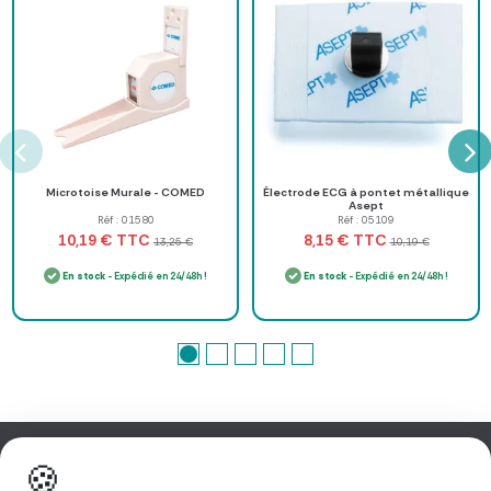
Microtoise Murale - COMED
Électrode ECG à pontet métallique
Asept
Réf : 01580
Réf : 05109
TTC
TTC
10,19 €
8,15 €
13,25 €
10,19 €
En stock
- Expédié en 24/48h !
En stock
- Expédié en 24/48h !
🍪
Information