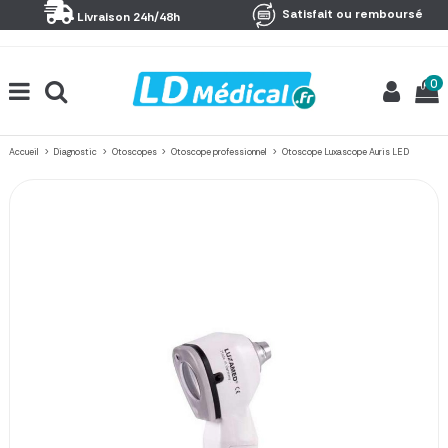
Panneau de gestion des cookies
Satisfait ou remboursé
Livraison 24h/48h
0
Accueil
Diagnostic
Otoscopes
Otoscope professionnel
Otoscope Luxascope Auris LED