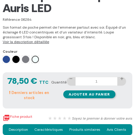
Auris LED
Référence
06284
Son format de poche permet de l'emmener partout avec soi. Équipé d'un
éclairage 6 LED concentriques et d'un variateur d'intensité. Loupe
grossissant 3 fois ! Disponible en noir, gris, bleu et blanc.
Voir la description détaillée
Couleur
Bleu
Noir
Gris
Blanc
78,50 €
TTC
Quantité
Derniers articles en
AJOUTER AU PANIER
stock

Fiche produit
★★★★★
Soyez le premier à donner votre avis
Description
Caractéristiques
Produits similaires
Avis Clients