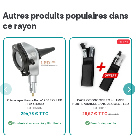
Autres produits populaires dans
ce rayon
-19,37 €
Otoscope Heine Beta® 200 F.O. LED
PACK OTOSCOPE FO + LAMPE
- Tête seule
PORTE ABAISSE LANGUE COLOR LED
MEDICLINIC - noir
Réf : 05682
Réf : 00110
TTC
TTC
294,78 €
29,57 €
48,94 €
En stock
- Livraison 24h/48h offerte
Bientôt disponible