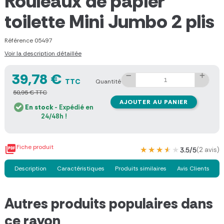
Rouleaux de papier
toilette Mini Jumbo 2 plis
Référence
05497
Voir la description détaillée
39,78 €
TTC
Quantité
50,95 € TTC
AJOUTER AU PANIER
En stock
- Expédié en
24/48h !

Fiche produit
★★★★★
★★★★★
3.5/5
(2 avis)
Description
Caractéristiques
Produits similaires
Avis Clients
Autres produits populaires dans
ce rayon