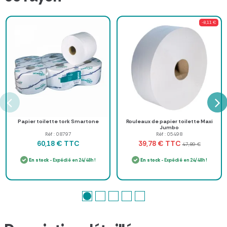
-8,11 €
Papier toilette tork Smartone
Rouleaux de papier toilette Maxi
Jumbo
Réf : 08797
Réf : 05498
TTC
TTC
60,18 €
39,78 €
47,89 €
En stock
- Expédié en 24/48h !
En stock
- Expédié en 24/48h !