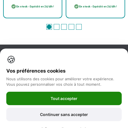
En stock
- Expédié en 24/48h !
En stock
- Expédié en 24/48h !
🍪
Information
Vos préférences cookies
Nos services
Nous utilisons des cookies pour améliorer votre expérience.
Vous pouvez personnaliser vos choix à tout moment.
Nous suivre
Tout accepter
Newsletter
Continuer sans accepter
©2025 -
Feya.fr
|
Mentions Légales
-
Conditions générales de vente