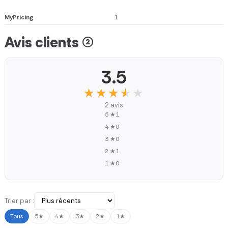
MyPricing
1
Avis clients (2)
3.5
★★★★★
★★★★★
2 avis
5 ★
1
4 ★
0
3 ★
0
2 ★
1
1 ★
0
Trier par :
Tous
5★
4★
3★
2★
1★