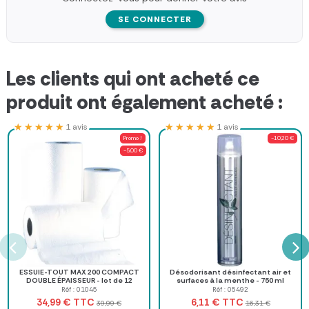
SE CONNECTER
Les clients qui ont acheté ce
produit ont également acheté :
★★★★★
★★★★★
★★★★★
★★★★★
1 avis
1 avis
Promo !
-10,20 €
-5,00 €
ESSUIE-TOUT MAX 200 COMPACT
Désodorisant désinfectant air et
DOUBLE ÉPAISSEUR - lot de 12
surfaces à la menthe - 750 ml
rouleaux
Réf : 01045
Réf : 05492
TTC
TTC
34,99 €
6,11 €
39,99 €
16,31 €