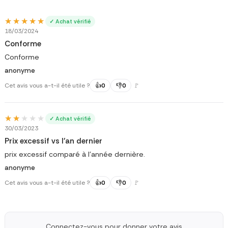
★★★★★
★★★★★
✓ Achat vérifié
18/03/2024
Conforme
Conforme
anonyme
Cet avis vous a-t-il été utile ?
👍
0
👎
0
🚩
★★★★★
★★★★★
✓ Achat vérifié
30/03/2023
Prix excessif vs l'an dernier
prix excessif comparé à l'année dernière.
anonyme
Cet avis vous a-t-il été utile ?
👍
0
👎
0
🚩
Connectez-vous pour donner votre avis