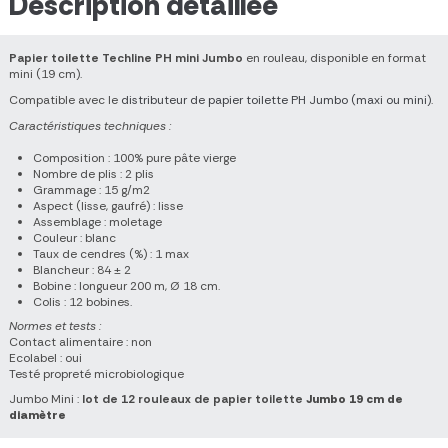
Description détaillée
Papier toilette Techline PH mini Jumbo
en rouleau, disponible en format
mini (19 cm).
Compatible avec le
distributeur de papier toilette PH Jumbo (maxi ou mini)
.
Caractéristiques techniques :
Composition : 100% pure pâte vierge
Nombre de plis : 2 plis
Grammage : 15 g/m2
Aspect (lisse, gaufré) : lisse
Assemblage : moletage
Couleur : blanc
Taux de cendres (%) : 1 max
Blancheur : 84 ± 2
Bobine : longueur 200 m, Ø 18 cm.
Colis : 12 bobines.
Normes et tests :
Contact alimentaire : non
Ecolabel : oui
Testé propreté microbiologique
Jumbo Mini :
lot de 12 rouleaux de papier toilette
Jumbo 19 cm de
diamètre