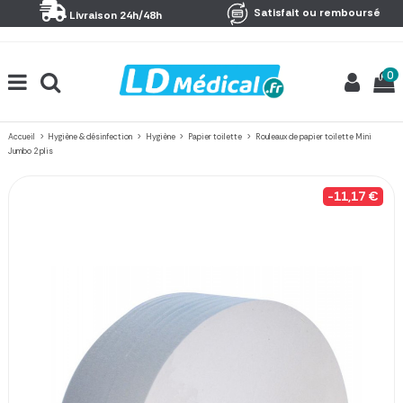
Panneau de gestion des cookies
Satisfait ou remboursé
Livraison 24h/48h
0
Accueil
Hygiène & désinfection
Hygiène
Papier toilette
Rouleaux de papier toilette Mini
Jumbo 2 plis
-11,17 €