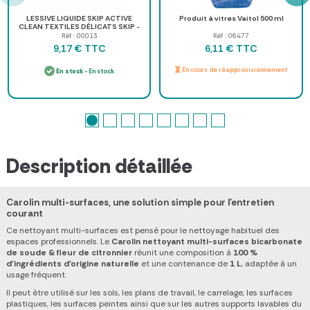
LESSIVE LIQUIDE SKIP ACTIVE
Produit à vitres Vaitol 500 ml
CLEAN TEXTILES DÉLICATS SKIP -
lot de 2 bouteilles
Réf : 00013
Réf : 06477
TTC
TTC
9,17 €
6,11 €
En cours de réapprovisionnement
En stock
- En stock
Description détaillée
Carolin multi-surfaces, une solution simple pour l'entretien
courant
Ce nettoyant multi-surfaces est pensé pour le nettoyage habituel des
espaces professionnels. Le
Carolin nettoyant multi-surfaces bicarbonate
de soude & fleur de citronnier
réunit une composition à
100 %
d'ingrédients d'origine naturelle
et une contenance de
1 L
, adaptée à un
usage fréquent.
Il peut être utilisé sur les sols, les plans de travail, le carrelage, les surfaces
plastiques, les surfaces peintes ainsi que sur les autres supports lavables du