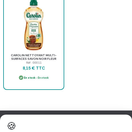
CAROLIN NETTOYANT MULTI-
SURFACES SAVON NOIR FLEUR
D'ORANGER - 1 l
Réf : 00011
TTC
8,15 €
En stock
- En stock
🍪
Information