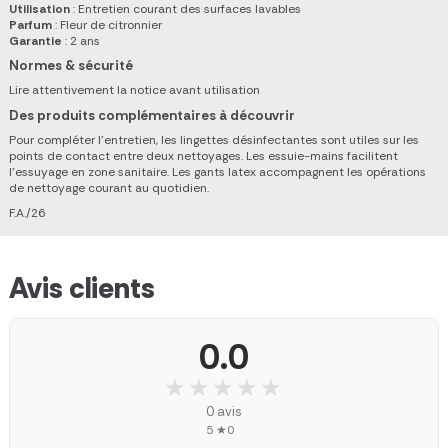
Utilisation
: Entretien courant des surfaces lavables
Parfum
: Fleur de citronnier
Garantie
: 2 ans
Normes & sécurité
Lire attentivement la notice avant utilisation
Des produits complémentaires à découvrir
Pour compléter l'entretien, les lingettes désinfectantes sont utiles sur les
points de contact entre deux nettoyages. Les essuie-mains facilitent
l'essuyage en zone sanitaire. Les gants latex accompagnent les opérations
de nettoyage courant au quotidien.
F.A./26
Avis clients
0.0
★★★★★
★★★★★
0 avis
5 ★
0