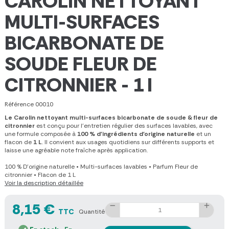
CAROLIN NETTOYANT
MULTI-SURFACES
BICARBONATE DE
SOUDE FLEUR DE
CITRONNIER - 1 l
Référence
00010
Le Carolin nettoyant multi-surfaces bicarbonate de soude & fleur de
citronnier
est conçu pour l'entretien régulier des surfaces lavables, avec
une formule composée à
100 % d'ingrédients d'origine naturelle
et un
flacon de
1 L
. Il convient aux usages quotidiens sur différents supports et
laisse une agréable note fraîche après application.
100 % D'origine naturelle
•
Multi-surfaces lavables
•
Parfum Fleur de
citronnier
•
Flacon de 1 L
Voir la description détaillée
8,15 €
TTC
Quantité