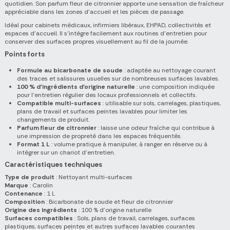
quotidien. Son parfum fleur de citronnier apporte une sensation de fraîcheur
appréciable dans les zones d'accueil et les pièces de passage.
Idéal pour cabinets médicaux, infirmiers libéraux, EHPAD, collectivités et
espaces d'accueil. Il s'intègre facilement aux routines d'entretien pour
conserver des surfaces propres visuellement au fil de la journée.
Points forts
Formule au bicarbonate de soude
: adaptée au nettoyage courant
des traces et salissures usuelles sur de nombreuses surfaces lavables.
100 % d'ingrédients d'origine naturelle
: une composition indiquée
pour l'entretien régulier des locaux professionnels et collectifs.
Compatible multi-surfaces
: utilisable sur sols, carrelages, plastiques,
plans de travail et surfaces peintes lavables pour limiter les
changements de produit.
Parfum fleur de citronnier
: laisse une odeur fraîche qui contribue à
une impression de propreté dans les espaces fréquentés.
Format 1 L
: volume pratique à manipuler, à ranger en réserve ou à
intégrer sur un chariot d'entretien.
Caractéristiques techniques
Type de produit
: Nettoyant multi-surfaces
Marque
: Carolin
Contenance
: 1 L
Composition
: Bicarbonate de soude et fleur de citronnier
Origine des ingrédients
: 100 % d'origine naturelle
Surfaces compatibles
: Sols, plans de travail, carrelages, surfaces
plastiques, surfaces peintes et autres surfaces lavables courantes