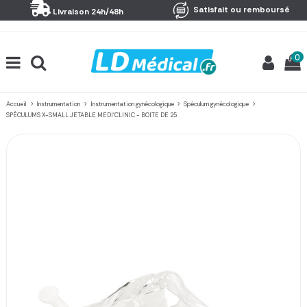
Panneau de gestion des cookies
Satisfait ou remboursé
Livraison 24h/48h
0
Accueil
Instrumentation
Instrumentation gynécologique
Spéculum gynécologique
SPÉCULUMS X-SMALL JETABLE MEDI'CLINIC - BOITE DE 25