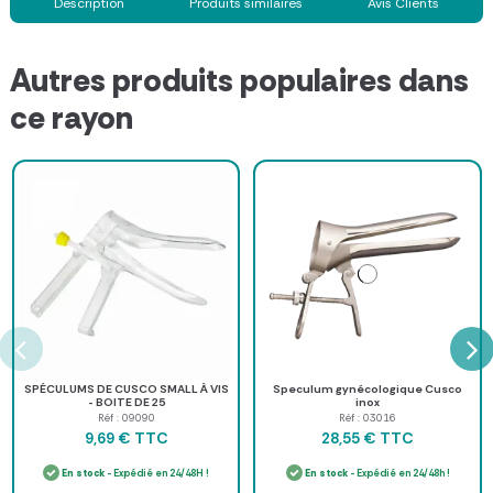
Description
Produits similaires
Avis Clients
Autres produits populaires dans
ce rayon
SPÉCULUMS DE CUSCO SMALL À VIS
Speculum gynécologique Cusco
- BOITE DE 25
inox
Réf : 09090
Réf : 03016
TTC
TTC
9,69 €
28,55 €
En stock
- Expédié en 24/48H !
En stock
- Expédié en 24/48h !