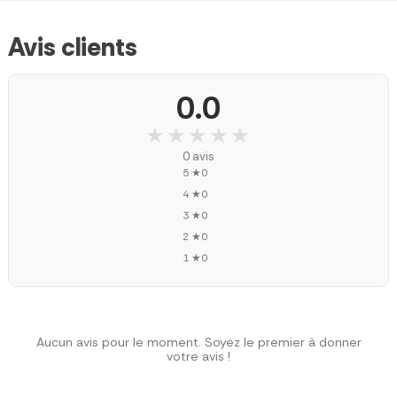
Avis clients
0.0
★★★★★
★★★★★
0 avis
5 ★
0
4 ★
0
3 ★
0
2 ★
0
1 ★
0
Aucun avis pour le moment. Soyez le premier à donner
votre avis !