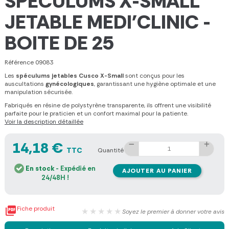
SPÉCULUMS X-SMALL
JETABLE MEDI'CLINIC -
BOITE DE 25
Référence
09083
Les
spéculums jetables Cusco X-Small
sont conçus pour les
auscultations
gynécologiques
, garantissant une hygiène optimale et une
manipulation sécurisée.
Fabriqués en résine de polystyrène transparente, ils offrent une visibilité
parfaite pour le praticien et un confort maximal pour la patiente.
Voir la description détaillée
14,18 €
TTC
Quantité
En stock
- Expédié en
AJOUTER AU PANIER
24/48H !

Fiche produit
★★★★★
Soyez le premier à donner votre avis