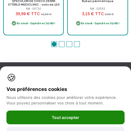
SPÉCULUM DE CUSCO 26 MM
Ruban périmètrique
STÉRILE MEDICLINIC - colis de 120
Réf : 00710
Réf : 02552
TTC
TTC
35,99 €
3,15 €
41,99 €
5,09 €
En stock
- Expédié en 24/48h !
En stock
- Expédié en 24/48h !
🍪
Information
Vos préférences cookies
Nos services
Nous utilisons des cookies pour améliorer votre expérience.
Vous pouvez personnaliser vos choix à tout moment.
Nous suivre
Tout accepter
Newsletter