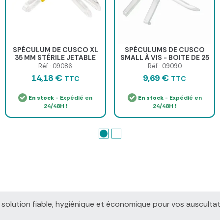
SPÉCULUM DE CUSCO XL
SPÉCULUMS DE CUSCO
35 MM STÉRILE JETABLE
SMALL À VIS - BOITE DE 25
MEDICLINIC - boîte de 25
Réf : 09086
Réf : 09090
14,18 €
9,69 €
TTC
TTC
En stock
- Expédié en
En stock
- Expédié en
24/48H !
24/48H !
e solution fiable, hygiénique et économique pour vos ausculta