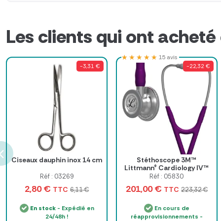
Les clients qui ont acheté
★★★★★
★★★★★
15 avis
-3,31 €
-22,32 €
Ciseaux dauphin inox 14 cm
Stéthoscope 3M™
Littmann® Cardiology IV™
Réf : 03269
Réf : 05830
2,80 €
201,00 €
TTC
TTC
6,11 €
223,32 €
En stock
- Expédié en
En cours de
24/48h !
réapprovisionnements -