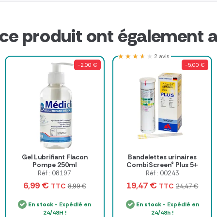
 ce produit ont également a
★★★★★
★★★★★
2 avis
-2,00 €
-5,00 €
Gel Lubrifiant Flacon
Bandelettes urinaires
Pompe 250ml
CombiScreen® Plus 5+
Leuko
Réf : 08197
Réf : 00243
6,99 €
19,47 €
TTC
TTC
8,99 €
24,47 €
En stock
- Expédié en
En stock
- Expédié en
24/48H !
24/48h !