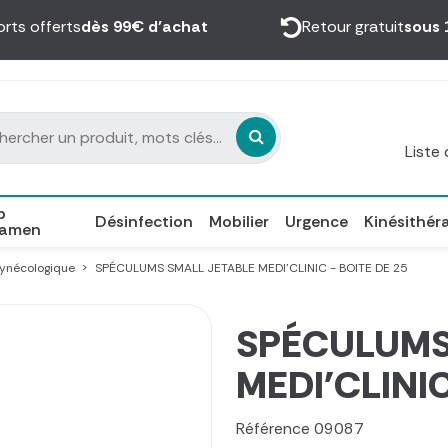
orts offerts
dès 99€ d’achat
Retour gratuit
sous 
Liste
p
Désinfection
Mobilier
Urgence
Kinésithér
xamen
ynécologique
SPÉCULUMS SMALL JETABLE MEDI'CLINIC - BOITE DE 25
SPÉCULUMS
MEDI'CLINIC
Référence
09087