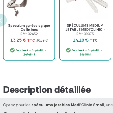
Speculum gynécologique
SPÉCULUMS MEDIUM
Collin inox
JETABLE MEDI'CLINIC -
BOITE DE 25
Réf : 02432
Réf : 09073
13,25 €
14,18 €
TTC
TTC
30,59 €
En stock
- Expédié en
En stock
- Expédié en
24/48h !
24/48h !
Description détaillée
Optez pour les
spéculums jetables Medi'Clinic Small
, un