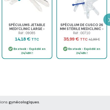
SPÉCULUMS JETABLE
SPÉCULUM DE CUSCO 26
MEDI'CLINIC LARGE -
MM STÉRILE MEDICLINIC -
BOITE DE 25
colis de 120
Réf : 09085
Réf : 00710
14,18 €
35,99 €
TTC
TTC
41,99 €
En stock
- Expédié en
En stock
- Expédié en
24/48H !
24/48h !
tions
gynécologiques
.