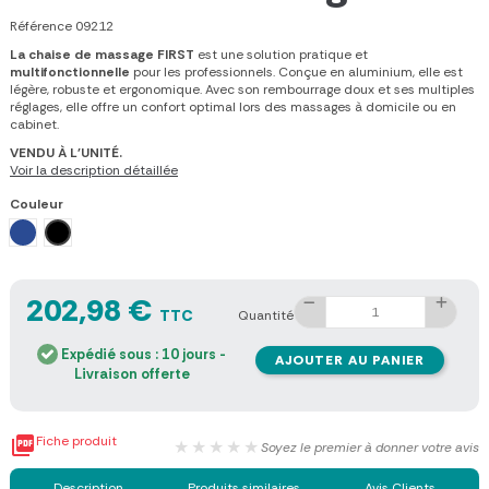
Référence
09212
La chaise de massage FIRST
est une solution pratique et
multifonctionnelle
pour les professionnels. Conçue en aluminium, elle est
légère, robuste et ergonomique. Avec son rembourrage doux et ses multiples
réglages, elle offre un confort optimal lors des massages à domicile ou en
cabinet.
VENDU À L'UNITÉ.
Voir la description détaillée
Couleur
Bleu
Noir
202,98 €
TTC
Quantité
Expédié sous : 10 jours -
AJOUTER AU PANIER
Livraison offerte

Fiche produit
★★★★★
Soyez le premier à donner votre avis
Description
Produits similaires
Avis Clients