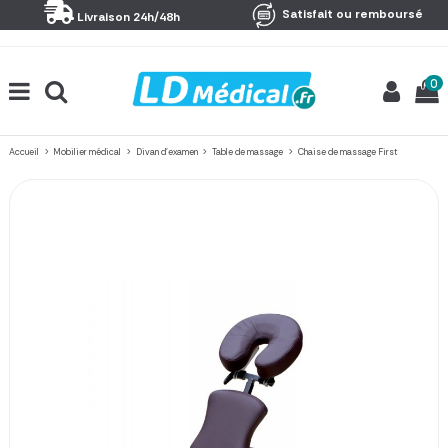
Panneau de gestion des cookies
Satisfait ou remboursé
Livraison 24h/48h
0
Accueil
Mobilier médical
Divan d'examen
Table de massage
Chaise de massage First