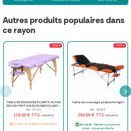
Autres produits populaires dans
ce rayon
-30,00 €
-45,90 €
TABLE DE MASSAGE PLIANTE ALPHA
Table de massage pliable Kinlight
WOOD FINITION BOIS MEDICLINIC -
lilas
Réf : 00181
Réf : 06803
TTC
TTC
119,00 €
260,09 €
149,00 €
305,99 €
En cours de réapprovisionnement
En stock
- Derniers articles en
stock - Livraison offerte