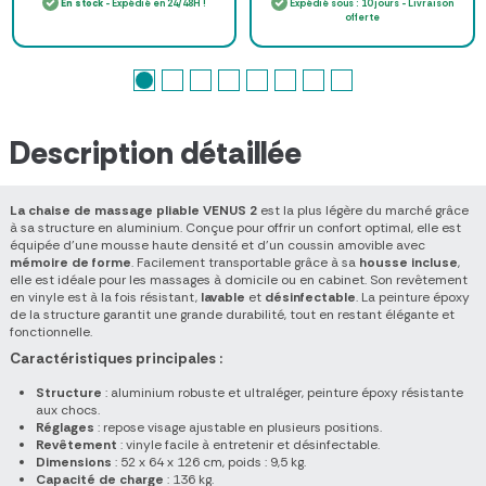
En stock
- Expédié en 24/48H !
Expédié sous : 10 jours - Livraison
offerte
Description détaillée
La chaise de massage pliable VENUS 2
est la plus légère du marché grâce
à sa structure en aluminium. Conçue pour offrir un confort optimal, elle est
équipée d'une mousse haute densité et d’un coussin amovible avec
mémoire de forme
. Facilement transportable grâce à sa
housse incluse
,
elle est idéale pour les massages à domicile ou en cabinet. Son revêtement
en vinyle est à la fois résistant,
lavable
et
désinfectable
. La peinture époxy
de la structure garantit une grande durabilité, tout en restant élégante et
fonctionnelle.
Caractéristiques principales :
Structure
: aluminium robuste et ultraléger, peinture époxy résistante
aux chocs.
Réglages
: repose visage ajustable en plusieurs positions.
Revêtement
: vinyle facile à entretenir et désinfectable.
Dimensions
: 52 x 64 x 126 cm, poids : 9,5 kg.
Capacité de charge
: 136 kg.