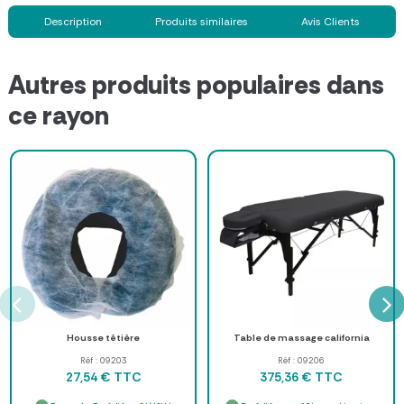
Description
Produits similaires
Avis Clients
Autres produits populaires dans
ce rayon
Housse têtière
Table de massage california
Réf : 09203
Réf : 09206
TTC
TTC
27,54 €
375,36 €