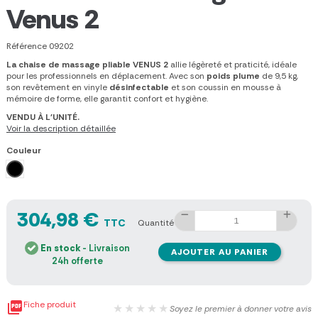
Venus 2
Référence
09202
La chaise de massage pliable VENUS 2
allie légèreté et praticité, idéale
pour les professionnels en déplacement. Avec son
poids plume
de 9,5 kg,
son revêtement en vinyle
désinfectable
et son coussin en mousse à
mémoire de forme, elle garantit confort et hygiène.
VENDU À L'UNITÉ.
Voir la description détaillée
Couleur
Noir
304,98 €
TTC
Quantité
En stock
- Livraison
AJOUTER AU PANIER
24h offerte

Fiche produit
★★★★★
Soyez le premier à donner votre avis