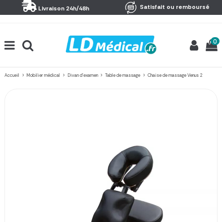
Panneau de gestion des cookies
Satisfait ou remboursé
Livraison 24h/48h
0
Accueil
Mobilier médical
Divan d'examen
Table de massage
Chaise de massage Venus 2