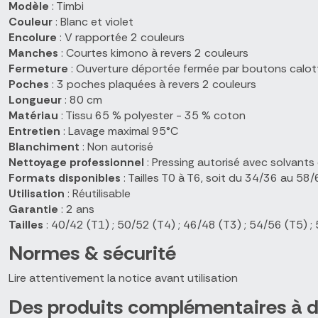
Modèle
: Timbi
Couleur
: Blanc et violet
Encolure
: V rapportée 2 couleurs
Manches
: Courtes kimono à revers 2 couleurs
Fermeture
: Ouverture déportée fermée par boutons calot
Poches
: 3 poches plaquées à revers 2 couleurs
Longueur
: 80 cm
Matériau
: Tissu 65 % polyester - 35 % coton
Entretien
: Lavage maximal 95°C
Blanchiment
: Non autorisé
Nettoyage professionnel
: Pressing autorisé avec solvants
Formats disponibles
: Tailles T0 à T6, soit du 34/36 au 58
Utilisation
: Réutilisable
Garantie
: 2 ans
Tailles
: 40/42 (T1) ; 50/52 (T4) ; 46/48 (T3) ; 54/56 (T5) ;
Normes & sécurité
Lire attentivement la notice avant utilisation
Des produits complémentaires à d