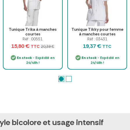
Tunique Trika à manches
Tunique Tikky pour femme
courtes
à manches courtes
Réf : 00551
Réf : 03431
15,80 €
19,37 €
TTC
TTC
20,39 €
En stock
- Expédié en
En stock
- Expédié en
24/48h !
24/48h !
e bicolore et usage intensif