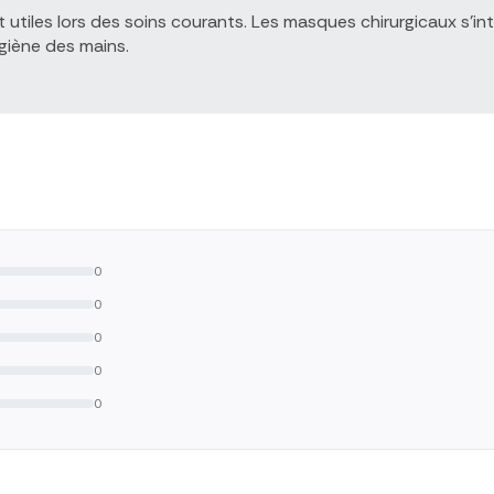
t utiles lors des soins courants. Les masques chirurgicaux s'i
ygiène des mains.
0
0
0
0
0