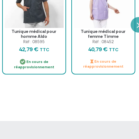
Tunique médical pour
Tunique médical pour
homme Aldo
femme Timme
Réf : 08595
Réf : 08452
42,79 €
40,79 €
TTC
TTC
En cours de
En cours de
réapprovisionnement
réapprovisionnement