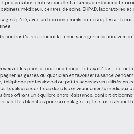
t présentation professionnelle. La
tunique médicale femm
s cabinets médicaux, centres de soins, EHPAD, laboratoires et in
sage répété, avec un bon compromis entre souplesse, tenue et
urnée.
ails contrastés structurent la tenue sans gêner les mouvemen
s revers et les poches pour une tenue de travail à l'aspect net e
gner les gestes du quotidien et favoriser l'aisance pendant 
, téléphone professionnel ou petits accessoires utilisés en co
tes textiles rencontrées dans les environnements médicaux e
ières offrant un équilibre entre résistance, confort et bonne te
s calottes blanches pour un enfilage simple et une silhouette