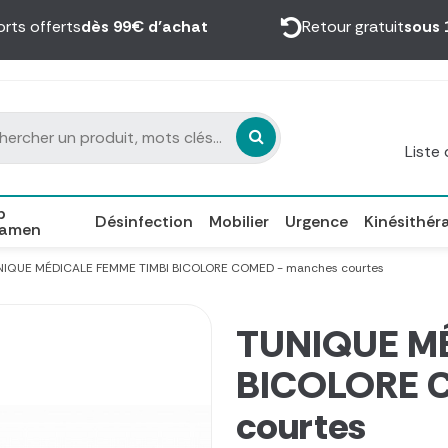
orts offerts
dès 99€ d’achat
Retour gratuit
sous 
Liste
p
Désinfection
Mobilier
Urgence
Kinésithér
xamen
NIQUE MÉDICALE FEMME TIMBI BICOLORE COMED - manches courtes
TUNIQUE MÉ
BICOLORE 
courtes