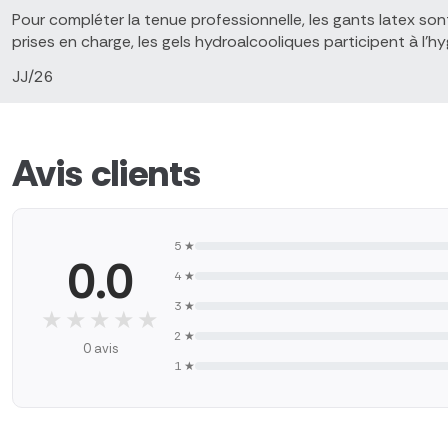
Pour compléter la tenue professionnelle, les gants latex son
prises en charge, les gels hydroalcooliques participent à l'h
JJ/26
Avis clients
5 ★
0.0
4 ★
3 ★
★★★★★
★★★★★
2 ★
0 avis
1 ★