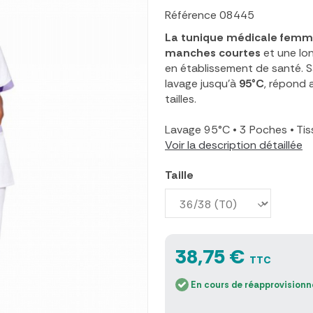
Référence
08445
La tunique médicale fem
manches courtes
et une lo
en établissement de santé. 
lavage jusqu'à
95°C
, répond 
tailles.
Lavage 95°C
•
3 Poches
•
Tis
Voir la description détaillée
Taille
38,75 €
TTC
En cours de réapprovision