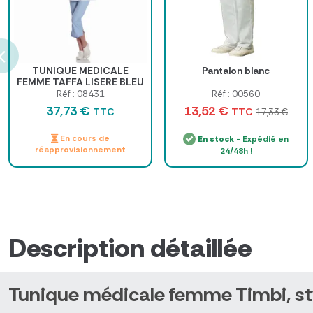
TUNIQUE MEDICALE
Pantalon blanc
FEMME TAFFA LISERE BLEU
COMED - blanc
Réf : 08431
Réf : 00560
37,73 €
13,52 €
TTC
TTC
17,33 €
En cours de
En stock
- Expédié en
réapprovisionnement
24/48h !
Description détaillée
Tunique médicale femme Timbi, styl