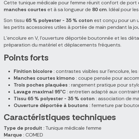
Cette tunique médicale pour femme réunit confort de port e
manches courtes
et à sa longueur de
80 cm
. Idéal pour le
Son tissu
65 % polyester - 35 % coton
est conçu pour un u
les petits accessoires utiles à portée de main pendant la jo
L'encolure en V, l'ouverture déportée boutonnée et les dét
préparation du matériel et déplacements fréquents.
Points forts
Finition bicolore
: contrastes visibles sur l'encolure, le
Manches courtes kimono
: coupe pensée pour accompa
Trois poches plaquées
: rangement pratique pour stylo
Lavage maximal 95°C
: entretien adapté aux contrain
Tissu 65 % polyester - 35 % coton
: association de mat
Ouverture déportée à boutons
: fermeture par bouton
Caractéristiques techniques
Type de produit
: Tunique médicale femme
Marque
: COMED