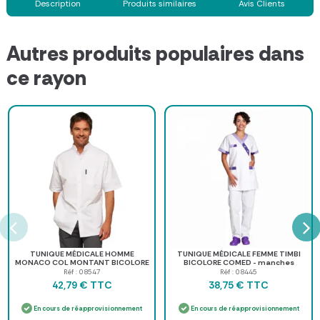
Description
Produits similaires
Avis Clients
Autres produits populaires dans
ce rayon
TUNIQUE MÉDICALE HOMME
TUNIQUE MÉDICALE FEMME TIMBI
MONACO COL MONTANT BICOLORE
BICOLORE COMED - manches
- plusieurs tailles et coloris
courtes
Réf : 08547
Réf : 08445
TTC
TTC
42,79 €
38,75 €
En cours de réapprovisionnement
En cours de réapprovisionnement