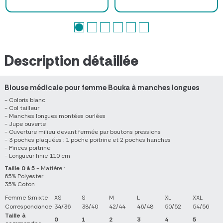
Description détaillée
Blouse médicale pour femme Bouka à manches longues
- Coloris blanc
- Col tailleur
- Manches longues montées ourlées
- Jupe ouverte
- Ouverture milieu devant fermée par boutons pressions
- 3 poches plaquées : 1 poche poitrine et 2 poches hanches
- Pinces poitrine
- Longueur finie 110 cm
Taille 0 à 5
- Matière :
65% Polyester
35% Coton
Femme &mixte
XS
S
M
L
XL
XXL
Correspondance
34/36
38/40
42/44
46/48
50/52
54/56
Taille à
0
1
2
3
4
5