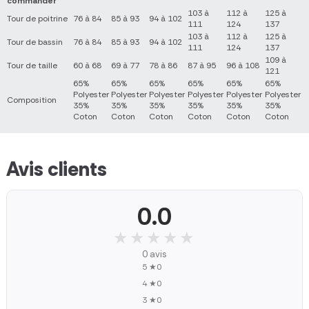
commander
103 à
112 à
125 à
Tour de poitrine
76 à 84
85 à 93
94 à 102
111
124
137
103 à
112 à
125 à
Tour de bassin
76 à 84
85 à 93
94 à 102
111
124
137
109 à
Tour de taille
60 à 68
69 à 77
78 à 86
87 à 95
96 à 108
121
65%
65%
65%
65%
65%
65%
Polyester
Polyester
Polyester
Polyester
Polyester
Polyester
Composition
35%
35%
35%
35%
35%
35%
Coton
Coton
Coton
Coton
Coton
Coton
Avis clients
0.0
★★★★★
★★★★★
0 avis
5 ★
0
4 ★
0
3 ★
0