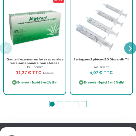
-6,12 €
Gants d'examen en latex avec aloe
Seringues 2 pièces BD Discardit™ II
vera,sans poudre, non stériles
Réf : 06607
Réf : 03705
TTC
TTC
11,27 €
4,07 €
17,39 €
En stock
- Expédié en 24/48h !
En stock
- Expédié en 24/48h !