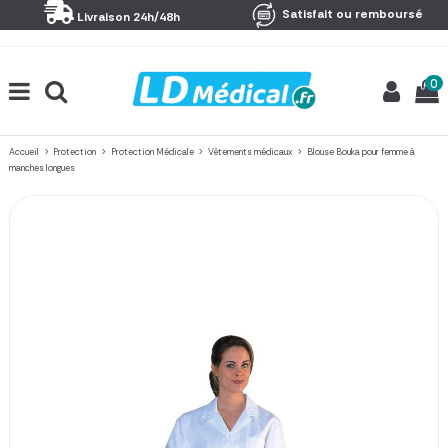
Panneau de gestion des cookies
Satisfait ou remboursé
Livraison 24h/48h
0
Accueil
Protection
Protection Médicale
Vêtements médicaux
Blouse Bouka pour femme à
manches longues