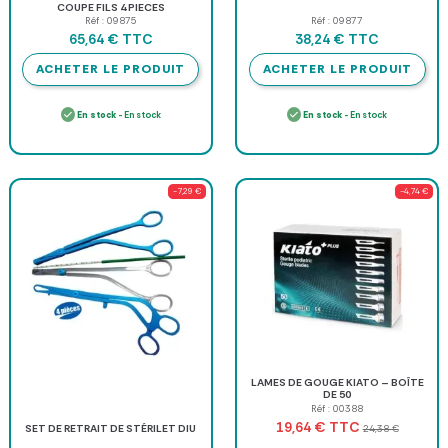
COUPE FILS 4 PIECES
Réf : 09875
Réf : 09877
TTC
TTC
65,64 €
38,24 €
ACHETER LE PRODUIT
ACHETER LE PRODUIT
En stock
- En stock
En stock
- En stock
-7,29 €
-4,74 €
LAMES DE GOUGE KIATO – BOÎTE
DE 50
Réf : 00388
TTC
19,64 €
24,38 €
SET DE RETRAIT DE STÉRILET DIU