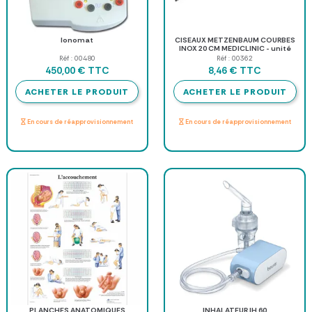
Ionomat
CISEAUX METZENBAUM COURBES
INOX 20 CM MEDICLINIC - unité
Réf : 00480
Réf : 00362
TTC
TTC
450,00 €
8,46 €
ACHETER LE PRODUIT
ACHETER LE PRODUIT
En cours de réapprovisionnement
En cours de réapprovisionnement
PLANCHES ANATOMIQUES
INHALATEUR IH 60