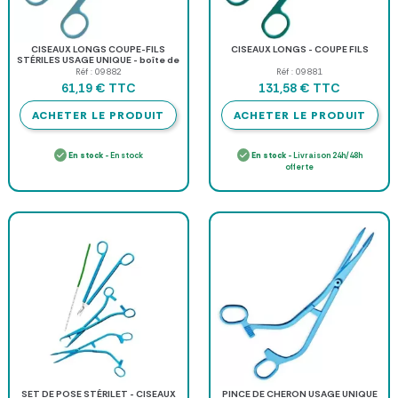
CISEAUX LONGS COUPE-FILS
CISEAUX LONGS - COUPE FILS
STÉRILES USAGE UNIQUE - boîte de
20
Réf : 09882
Réf : 09881
TTC
TTC
61,19 €
131,58 €
ACHETER LE PRODUIT
ACHETER LE PRODUIT
En stock
- En stock
En stock
- Livraison 24h/48h
offerte
SET DE POSE STÉRILET - CISEAUX
PINCE DE CHERON USAGE UNIQUE