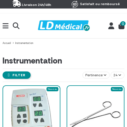
Panneau de gestion des cookies
Satisfait ou remboursé
Livraison 24h/48h
0
Accueil
Instrumentation
Instrumentation
FILTER
Pertinence
24
Nouveau
Nouveau