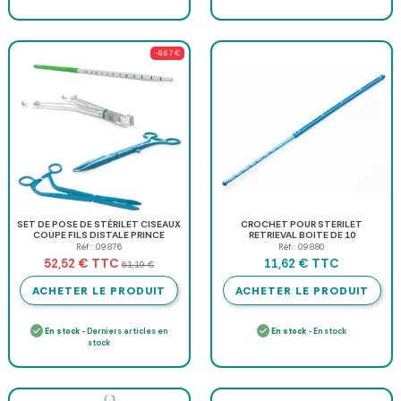
-8,67 €
SET DE POSE DE STÉRILET CISEAUX
CROCHET POUR STERILET
COUPE FILS DISTALE PRINCE
RETRIEVAL BOITE DE 10
MEDICAL - boîte de 10
Réf : 09876
Réf : 09880
TTC
TTC
52,52 €
11,62 €
61,19 €
ACHETER LE PRODUIT
ACHETER LE PRODUIT
En stock
- Derniers articles en
En stock
- En stock
stock