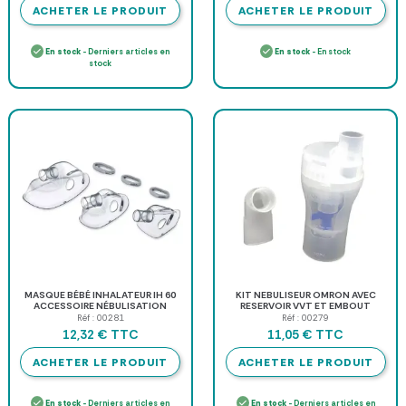
ACHETER LE PRODUIT
ACHETER LE PRODUIT
En stock
- Derniers articles en
En stock
- En stock
stock
MASQUE BÉBÉ INHALATEUR IH 60
KIT NEBULISEUR OMRON AVEC
ACCESSOIRE NÉBULISATION
RESERVOIR VVT ET EMBOUT
BEURER - à l'unité
BUCCAL POUR C28 C29 ET C30
Réf : 00281
Réf : 00279
TTC
TTC
12,32 €
11,05 €
ACHETER LE PRODUIT
ACHETER LE PRODUIT
En stock
- Derniers articles en
En stock
- Derniers articles en