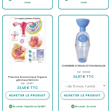
stock
stock
CHAMBRE D'INHALATION INHALER
Réf : 09988
TTC
24,97 €
Planche Anatomique Organe
génitaux féminin
Réf : 09857
TTC
23,45 €
ACHETER LE PRODUIT
ACHETER LE PRODUIT
En stock
- Expédié en 24/48H !
En stock
- En stock