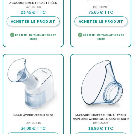
ACCOUCHEMENT PLASTIFIÉES
RECTO VERSO 3B SCIENTIFIC - 50 x
Réf : 09856
Réf : 00280
67 cm
TTC
TTC
23,45 €
75,65 €
ACHETER LE PRODUIT
ACHETER LE PRODUIT
En stock
- Derniers articles en
En stock
- Derniers articles en
stock
stock
INHALATEUR VAPEUR SI 40
MASQUE UNIVERSEL INHALATEUR
VAPEUR SI 40 BUCCO-NASAL BEURER
- accessoire
Réf : 00315
Réf : 00295
TTC
TTC
34,00 €
16,96 €