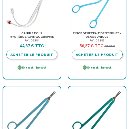
CANULE POUR
PINCE DE RETRAIT DE STÉRILET -
HYSTÉROSALPINGOGRAPHIE
USAGE UNIQUE
Réf : 09884
Réf : 09883
TTC
TTC
44,87 €
56,27 €
67,27 €
ACHETER LE PRODUIT
ACHETER LE PRODUIT
En stock
- En stock
En stock
- En stock