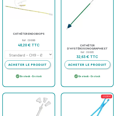
CATHÉTER ENDOBIOPS
Réf : 09886
TTC
48,20 €
CATHÉTER
D'HYSTÉROSONOGRAPHIE ET
HYSTÉROGRAPHIE "HYSTERO"
Réf : 09885
TTC
32,63 €
ACHETER LE PRODUIT
ACHETER LE PRODUIT
En stock
- En stock
En stock
- En stock
-11,00 €