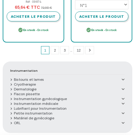
Réf : 09874
TTC
65,64 €
72,93 €
ACHETER LE PRODUIT
ACHETER LE PRODUIT
En stock
- En stock
En stock
- En stock
1
2
3
…
12
Instrumentation
Bistouris et lames
Cryotherapie
Dermatologie
Flacon pissette
Instrumentation gynécologique
Instrumentation médicale
Lubrifiant pour Instrumentation
Petite instrumentation
Matériel de gynécologie
ORL