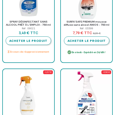
SPRAY DÉSINFECTANT SANS
SURFA'SAFE PREMIUM mousse
ALCOOL PRÊT À L'EMPLOI - 750 ml
diffuse sans alcool ANIOS - 750 ml
Réf : 09021
Réf : 03399
TTC
TTC
3,49 €
7,79 €
8,29 €
ACHETER LE PRODUIT
ACHETER LE PRODUIT
En cours de réapprovisionnement
En stock
- Expédié en 24/48h !
-1,57 €
-0,50 €