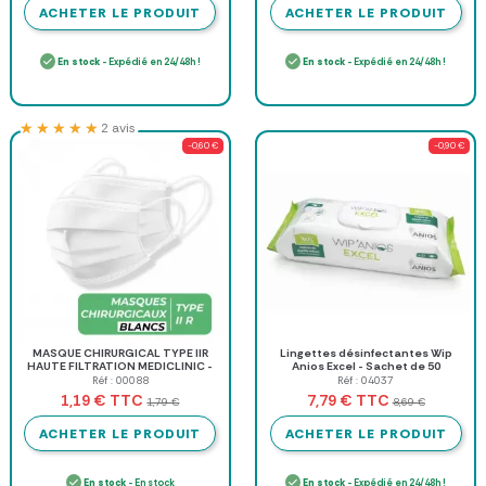
ACHETER LE PRODUIT
ACHETER LE PRODUIT
En stock
- Expédié en 24/48h !
En stock
- Expédié en 24/48h !
★★★★★
★★★★★
2 avis
-0,60 €
-0,90 €
MASQUE CHIRURGICAL TYPE IIR
Lingettes désinfectantes Wip
HAUTE FILTRATION MEDICLINIC -
Anios Excel - Sachet de 50
boîte de 50
Réf : 00088
Réf : 04037
TTC
TTC
1,19 €
7,79 €
1,79 €
8,69 €
ACHETER LE PRODUIT
ACHETER LE PRODUIT
En stock
- En stock
En stock
- Expédié en 24/48h !