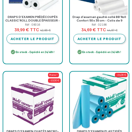
DRAPS D’EXAMEN PRÉDÉCOUPÉS
Drap d'examen gaufré collé BB'Roll
CLASSIC’ROLL DOUBLE ÉPAISSEUR -
Confort 50 x 35 cm - Colis de 9
12 rouleaux
rouleaux
Réf : 08016
Réf : 02186
TTC
TTC
39,99 €
34,69 €
42,83 €
44,87 €
ACHETER LE PRODUIT
ACHETER LE PRODUIT
En stock
- Expédié en 24/48h !
En stock
- Expédié en 24/48h !
Promo !
-24,09 €
-10,00 €
DRAPS D’EXAMEN OUATÉS MICRO-
DRAPS D'EXAMEN PLASTIFIÉS