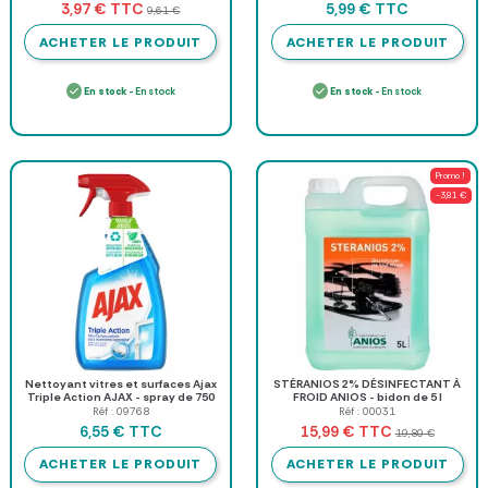
TTC
TTC
3,97 €
5,99 €
9,61 €
ACHETER LE PRODUIT
ACHETER LE PRODUIT
En stock
- En stock
En stock
- En stock
Promo !
-3,81 €
Nettoyant vitres et surfaces Ajax
STÉRANIOS 2% DÉSINFECTANT À
Triple Action AJAX - spray de 750
FROID ANIOS - bidon de 5 l
ml
Réf : 09768
Réf : 00031
TTC
TTC
6,55 €
15,99 €
19,80 €
ACHETER LE PRODUIT
ACHETER LE PRODUIT