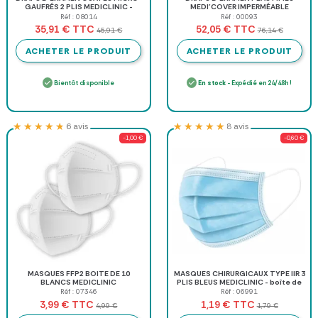
GAUFRÉS 2 PLIS MEDICLINIC -
MEDI'COVER IMPERMÉABLE
carton de 9 rouleaux
MEDICLINIC - 6 rouleaux de 180
Réf : 08014
Réf : 00093
formats
TTC
TTC
35,91 €
52,05 €
45,91 €
76,14 €
ACHETER LE PRODUIT
ACHETER LE PRODUIT
Bientôt disponible
En stock
- Expédié en 24/48h !
★★★★★
★★★★★
★★★★★
★★★★★
6 avis
8 avis
-1,00 €
-0,60 €
MASQUES FFP2 BOITE DE 10
MASQUES CHIRURGICAUX TYPE IIR 3
BLANCS MEDICLINIC
PLIS BLEUS MEDICLINIC - boîte de
50
Réf : 07346
Réf : 06991
TTC
TTC
3,99 €
1,19 €
4,99 €
1,79 €