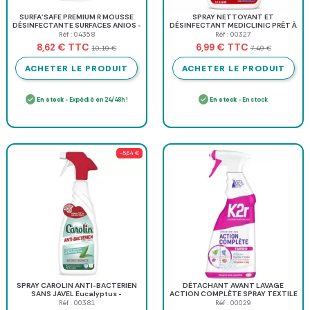
SURFA'SAFE PREMIUM R MOUSSE
SPRAY NETTOYANT ET
DÉSINFECTANTE SURFACES ANIOS -
DÉSINFECTANT MEDICLINIC PRÊT À
flacon de 750 ml
L'EMPLOI MEDICLINIC - 750 ml
Réf : 04358
Réf : 00327
TTC
TTC
8,62 €
6,99 €
10,19 €
7,49 €
ACHETER LE PRODUIT
ACHETER LE PRODUIT
En stock
- Expédié en 24/48h !
En stock
- En stock
-5,64 €
SPRAY CAROLIN ANTI-BACTERIEN
DÉTACHANT AVANT LAVAGE
SANS JAVEL Eucalyptus -
ACTION COMPLÈTE SPRAY TEXTILE
vaporisateur de 650 ml
K2R - spray 750 ml
Réf : 00381
Réf : 00029