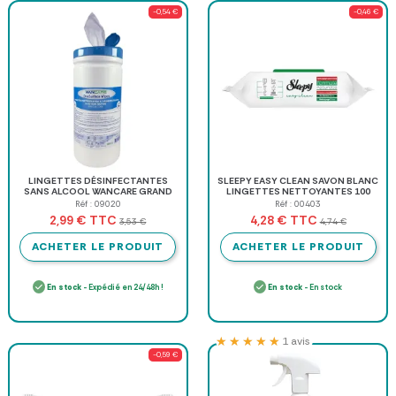
-0,54 €
-0,46 €
LINGETTES DÉSINFECTANTES
SLEEPY EASY CLEAN SAVON BLANC
SANS ALCOOL WANCARE GRAND
LINGETTES NETTOYANTES 100
FORMAT - boîte de 100 lingettes
LINGETTES
Réf : 09020
Réf : 00403
TTC
TTC
2,99 €
4,28 €
3,53 €
4,74 €
ACHETER LE PRODUIT
ACHETER LE PRODUIT
En stock
- Expédié en 24/48h !
En stock
- En stock
★★★★★
★★★★★
1 avis
-0,59 €