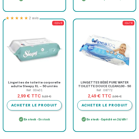
★★★★★
★★★★★
2 avis
-0,24 €
-0,47 €
Lingettes de toilette corporelle
LINGETTES BÉBÉ PURE WATER
adulte Sleepy XL – 50 unités
TOILETTE DOUCE CLEAN100 - 50
unités
Réf : 00401
Réf : 08772
TTC
TTC
2,99 €
2,49 €
3,23 €
2,96 €
ACHETER LE PRODUIT
ACHETER LE PRODUIT
En stock
- En stock
En stock
- Expédié en 24/48h !