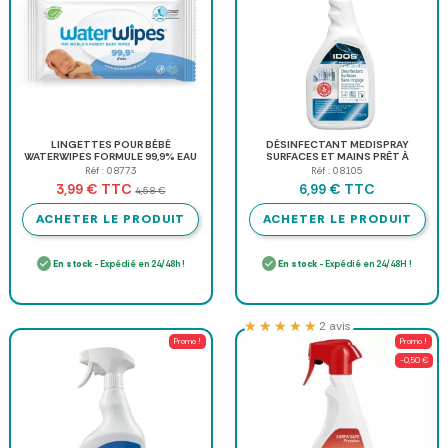
LINGETTES POUR BÉBÉ
DÉSINFECTANT MEDISPRAY
WATERWIPES FORMULE 99,9% EAU
SURFACES ET MAINS PRÊT À
LABORATOIRES GILBERT - paquet
L'EMPLOI - spray de 750 ml
Réf : 08773
Réf : 08105
de 60...
TTC
TTC
3,99 €
6,99 €
4,58 €
ACHETER LE PRODUIT
ACHETER LE PRODUIT
En stock
- Expédié en 24/48h !
En stock
- Expédié en 24/48H !
★★★★★
★★★★★
2 avis
Promo !
Promo !
-0,50 €