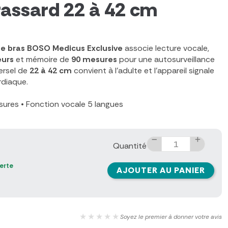
assard 22 à 42 cm
ue bras BOSO Medicus Exclusive
associe lecture vocale,
eurs
et mémoire de
90 mesures
pour une autosurveillance
versel de
22 à 42 cm
convient à l'adulte et l'appareil signale
rdiaque.
sures
•
Fonction vocale 5 langues
Quantité
ferte
AJOUTER AU PANIER
★★★★★
Soyez le premier à donner votre avis