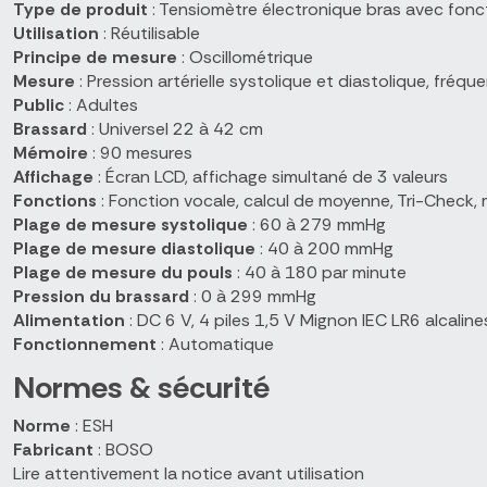
Type de produit
: Tensiomètre électronique bras avec fonc
Utilisation
: Réutilisable
Principe de mesure
: Oscillométrique
Mesure
: Pression artérielle systolique et diastolique, fréq
Public
: Adultes
Brassard
: Universel 22 à 42 cm
Mémoire
: 90 mesures
Affichage
: Écran LCD, affichage simultané de 3 valeurs
Fonctions
: Fonction vocale, calcul de moyenne, Tri-Check,
Plage de mesure systolique
: 60 à 279 mmHg
Plage de mesure diastolique
: 40 à 200 mmHg
Plage de mesure du pouls
: 40 à 180 par minute
Pression du brassard
: 0 à 299 mmHg
Alimentation
: DC 6 V, 4 piles 1,5 V Mignon IEC LR6 alcali
Fonctionnement
: Automatique
Normes & sécurité
Norme
: ESH
Fabricant
: BOSO
Lire attentivement la notice avant utilisation