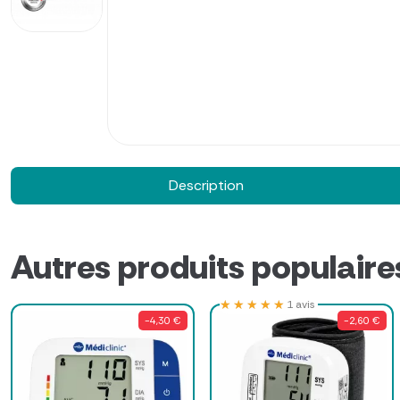
Description
Autres produits populaire
★★★★★
★★★★★
1 avis
-4,30 €
-2,60 €