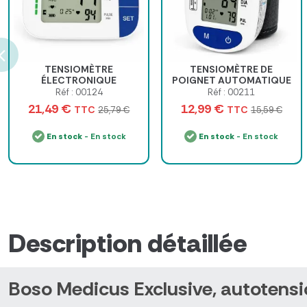
TENSIOMÈTRE
TENSIOMÈTRE DE
ÉLECTRONIQUE
POIGNET AUTOMATIQUE
AUTOMATIQUE AU BRAS
MEDITENSIO PGW26
Réf : 00124
Réf : 00211
MEDITENSIO BPM-55
MEDICLINIC
21,49 €
12,99 €
TTC
TTC
25,79 €
15,59 €
En stock
- En stock
En stock
- En stock
Description détaillée
Boso Medicus Exclusive, autotensi