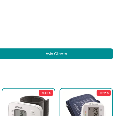
Avis Clients
-9,18 €
-9,22 €