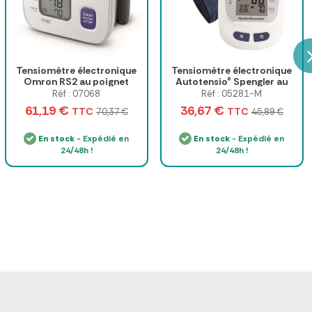
Tensiomètre électronique
Tensiomètre électronique
Omron RS2 au poignet
Autotensio® Spengler au
bras
Réf : 07068
Réf : 05281-M
61,19 €
36,67 €
TTC
TTC
70,37 €
45,89 €
En stock
- Expédié en
En stock
- Expédié en
24/48h !
24/48h !