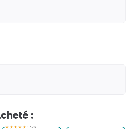
cheté :
★★★★★
★★★★★
1 avis