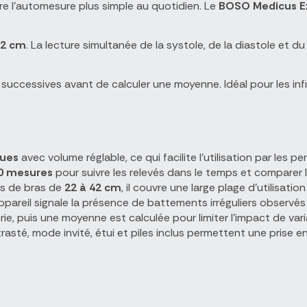
e l'automesure plus simple au quotidien. Le
BOSO Medicus Ex
42 cm
. La lecture simultanée de la systole, de la diastole et d
s successives avant de calculer une moyenne. Idéal pour les in
gues
avec volume réglable, ce qui facilite l'utilisation par les
0 mesures
pour suivre les relevés dans le temps et comparer l
es de bras de
22 à 42 cm
, il couvre une large plage d'utilisation
appareil signale la présence de battements irréguliers observé
rie, puis une moyenne est calculée pour limiter l'impact de var
asté, mode invité, étui et piles inclus permettent une prise e