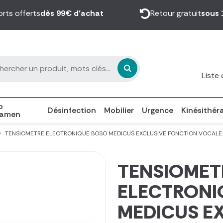
orts offerts
dès 99€ d’achat
Retour gratuit
sous 
Liste
p
Désinfection
Mobilier
Urgence
Kinésithér
xamen
TENSIOMETRE ELECTRONIQUE BOSO MEDICUS EXCLUSIVE FONCTION VOCALE - 
TENSIOMET
ELECTRONI
MEDICUS E