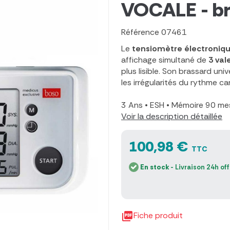
VOCALE - br
Référence
07461
Le
tensiomètre électroniq
affichage simultané de
3 val
plus lisible. Son brassard uni
les irrégularités du rythme ca
3 Ans
•
ESH
•
Mémoire 90 me
Voir la description détaillée
100,98 €
TTC
En stock
- Livraison 24h of

Fiche produit