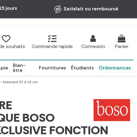
15 jours
Satisfait ou remboursé
 de souhaits
Commande rapide
Connexion
Panier
Bien-
apie
Fournitures
Étudiants
Ordonnances
être
brassard 22 à 42 cm
RE
QUE BOSO
XCLUSIVE FONCTION