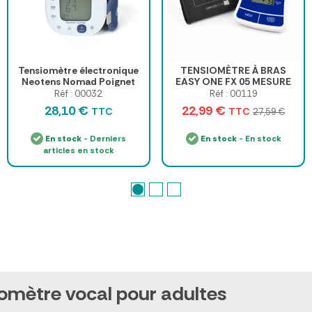
Tensiomètre électronique
TENSIOMÈTRE À BRAS
Neotens Nomad Poignet
EASY ONE FX 05 MESURE
AUTOMATIQUE MEDICAL -
Réf : 00032
Réf : 00119
unité
28,10 €
22,99 €
TTC
TTC
27,59 €
En stock
- Derniers
En stock
- En stock
articles en stock
omètre vocal pour adultes