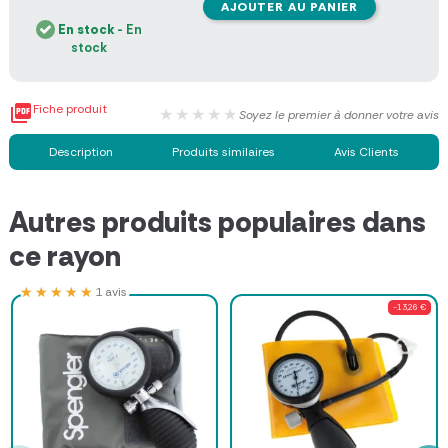
AJOUTER AU PANIER
En stock
- En
stock

Fiche produit
★★★★★
Soyez le premier à donner votre avis
Description
Produits similaires
Avis Clients
Autres produits populaires dans
ce rayon
★★★★★
★★★★★
1 avis
-13,26 €