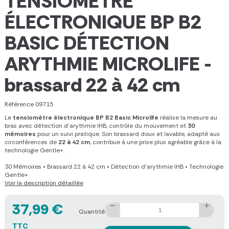
TENSIOMÈTRE
ÉLECTRONIQUE BP B2
BASIC DÉTECTION
ARYTHMIE MICROLIFE -
brassard 22 à 42 cm
Référence
09715
Le
tensiomètre électronique BP B2 Basic Microlife
réalise la mesure au
bras avec détection d'arythmie IHB, contrôle du mouvement et
30
mémoires
pour un suivi pratique. Son brassard doux et lavable, adapté aux
circonférences de
22 à 42 cm
, contribue à une prise plus agréable grâce à la
technologie Gentle+.
30 Mémoires
•
Brassard 22 à 42 cm
•
Détection d'arythmie IHB
•
Technologie
Gentle+
Voir la description détaillée
37,99 €
Quantité
TTC