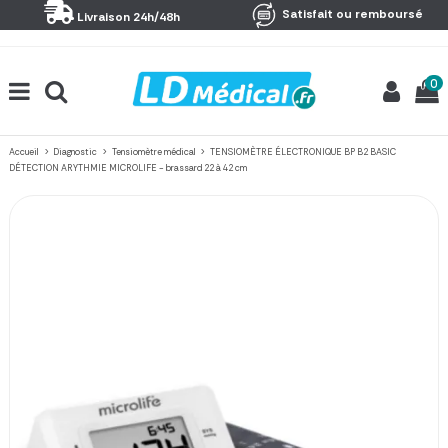
Panneau de gestion des cookies
Satisfait ou remboursé
Livraison 24h/48h
0
Accueil
Diagnostic
Tensiomètre médical
TENSIOMÈTRE ÉLECTRONIQUE BP B2 BASIC
DÉTECTION ARYTHMIE MICROLIFE - brassard 22 à 42 cm