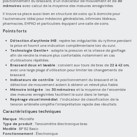
positionnement du brassard, d'un indicateur de mouvement et de
30
mémoires
avec calcul de la moyenne des mesures enregistrées.
Il trouve sa place aussi bien en structure de soins qu'à domicile pour
l'automesure. Idéal pour médecins généralistes, infirmiers libéraux,
pharmacies, EHPAD et particuliers équipant une salle de soins.
Points forts
Détection d'arythmie IHB
: repère les irrégularités du rythme pendant
la prise et fournit une indication complémentaire lors du suivi.
Technologie Gentle+
: adapte la pression et la vitesse de gonflage
afin de rendre la mesure plus confortable, notamment en cas
d'utilisations répétées.
Brassard doux et lavable
: convient aux tours de bras de
22 à 42 cm
,
avec une large plage d'utilisation pour limiter les changements de
brassard.
Indicateurs de contrôle
: le positionnement du brassard et la
détection de mouvement aident à obtenir un relevé plus fiable.
Mémoire intégrée
: les
30 mémoires
et la moyenne de l'ensemble
des mesures enregistrées facilitent le suivi dans le temps.
Repérage visuel immédiat
: l'indicateur de classification de la
tension artérielle simplifie l'interprétation rapide des résultats.
Caractéristiques techniques
Marque
: Microlife
Type de produit
: Tensiomètre électronique bras
Modèle
: BP B2 Basic
Fonctionnement
: Électronique