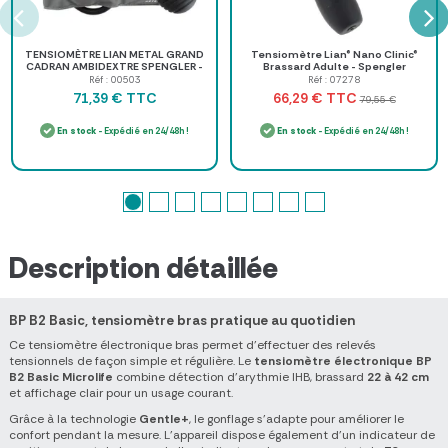
TENSIOMÈTRE LIAN METAL GRAND
Tensiomètre Lian® Nano Clinic®
CADRAN AMBIDEXTRE SPENGLER -
Brassard Adulte - Spengler
avec trousse nylon
Réf : 00503
Réf : 07278
TTC
TTC
71,39 €
66,29 €
79,55 €
En stock
- Expédié en 24/48h !
En stock
- Expédié en 24/48h !
Description détaillée
BP B2 Basic, tensiomètre bras pratique au quotidien
Ce tensiomètre électronique bras permet d'effectuer des relevés
tensionnels de façon simple et régulière. Le
tensiomètre électronique BP
B2 Basic Microlife
combine détection d'arythmie IHB, brassard
22 à 42 cm
et affichage clair pour un usage courant.
Grâce à la technologie
Gentle+
, le gonflage s'adapte pour améliorer le
confort pendant la mesure. L'appareil dispose également d'un indicateur de