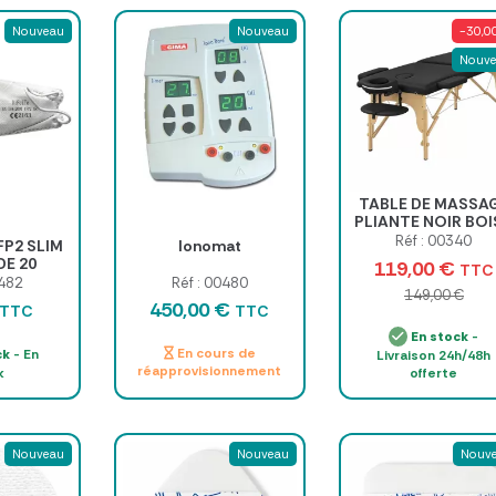
Nouveau
Nouveau
-30,0
Nouv
TABLE DE MASSA
PLIANTE NOIR BOI
ALPHA WOOD
Réf : 00340
P2 SLIM
Ionomat
DE 20
119,00 €
TTC
0482
Réf : 00480
149,00 €
450,00 €
TTC
TTC
En stock
-
En cours de
ck
- En
Livraison 24h/48h
réapprovisionnement
k
offerte
Nouveau
Nouveau
Nouv