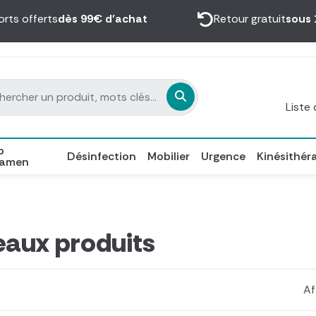
orts offerts
dès 99€ d’achat
Retour gratuit
sous 
Liste
p
Désinfection
Mobilier
Urgence
Kinésithér
xamen
aux produits
Af