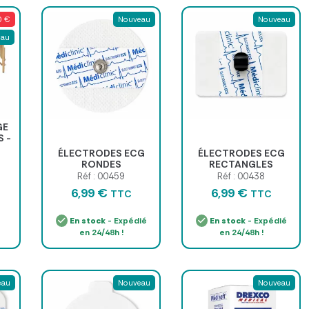
0 €
Nouveau
Nouveau
eau
GE
S -
ÉLECTRODES ECG
ÉLECTRODES ECG
RONDES
RECTANGLES
PRÉGÉLIFIÉES NON-
PRÉGÉLIFIÉES À
Réf : 00459
Réf : 00438
TISSÉ 50 x 55mm -
PONTET 29 x 45mm -
6,99 €
6,99 €
TTC
TTC
sachet de 50
sachet de 50
En stock
- Expédié
En stock
- Expédié
en 24/48h !
en 24/48h !
eau
Nouveau
Nouveau