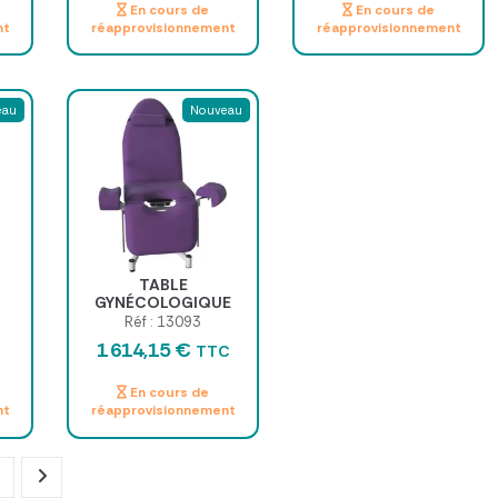
En cours de
En cours de
nt
réapprovisionnement
réapprovisionnement
eau
Nouveau
TABLE
À
GYNÉCOLOGIQUE
ÉLECTRIQUE 62CM
Réf : 13093
1 614,15 €
TTC
En cours de
nt
réapprovisionnement