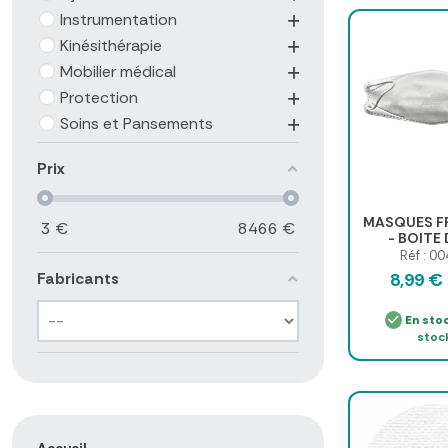
Instrumentation
Kinésithérapie
Mobilier médical
Protection
Soins et Pansements
Prix
MASQUES FF
3
€
8466
€
- BOITE 
Réf : 0
Fabricants
8,99 €
En sto
stoc
Accueil