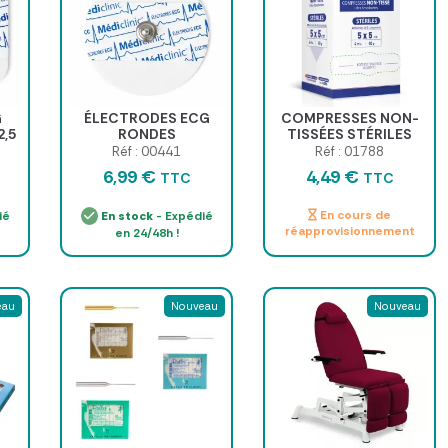
G
ÉLECTRODES ECG
COMPRESSES NON-
2,5
RONDES
TISSÉES STÉRILES
C
PRÉGÉLIFIÉES
MEDI’SOFT 4 PLIS
Réf : 00441
Réf : 01788
BOUTON PRESSION
MEDICLINIC - boîte
6,99 €
4,49 €
TTC
TTC
50 x 55mm - sachet de
de 100
50
En cours de
ié
En stock
- Expédié
réapprovisionnement
en 24/48h !
eau
Nouveau
Nouveau