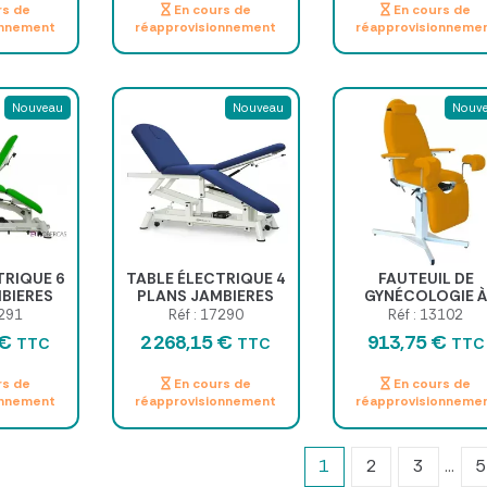
rs de
En cours de
En cours de
onnement
réapprovisionnement
réapprovisionneme
Nouveau
Nouveau
Nouv
TRIQUE 6
TABLE ÉLECTRIQUE 4
FAUTEUIL DE
BIERES
PLANS JAMBIERES
GYNÉCOLOGIE 
ANTES
INDEPENDANTES
HAUTEUR FIXE
7291
Réf : 17290
Réf : 13102
LETTES
PLUS ROULETTES
 €
2 268,15 €
913,75 €
TTC
TTC
TTC
rs de
En cours de
En cours de
onnement
réapprovisionnement
réapprovisionneme
1
2
3
…
5