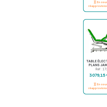
En cou
réapprovisi
TABLE ÉLEC
PLANS JAM
INDEPEND
Réf : 1
PLUS ROU
3 079,15
En cou
réapprovisi