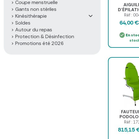
Coupe menstruelle
AIGUIL
Gants non stériles
D’ÉPILAT
PRÉCIS
Réf : 0
Kinésithérapie
ÉLECTRO
64,00 
Soldes
BALLET - bo
Autour du repas
aiguil
En sto
Protection & Désinfection
stoc
Promotions été 2026
FAUTEUI
PODOLOG
HAUTEUR
Réf : 1
815,15 