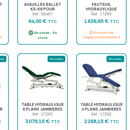
T
AIGUILLES BALLET
FAUTEUIL
K5-K6 POUR
HYDRAUYLIQUE
E -
ÉPILATION
PODOLOGIE
Réf : 00467
Réf : 17289
ÉLECTROLYSE
ACCOUDOIRS
64,00 €
1 639,65 €
TTC
TTC
PRÉCISE - boîte de 50
ESCAMOTABLES
aiguilles, inox...
En cours de
En stock
- En
nt
réapprovisionnement
stock
eau
Nouveau
Nouveau
TABLE HYDRAULIQUE
TABLE HYDRAULIQUE
UR
6 PLANS JAMBIERES
4 PLANS JAMBIERES
INDEPENDANTES
INDEPENDANTES
Réf : 17293
Réf : 17292
PLUS ROULETTES
PLUS ROULETTES
3 079,15 €
2 268,15 €
C
TTC
TTC