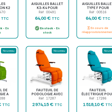
LES
AIGUILLES BALLET
AIGUILLES BALLE
ION K2
K3-K4 POUR
TYPE F POUR
ION
ÉPILATION
ÉPILATION PRÉCIS
0470
Réf : 00491
Réf : 00516
LYSE
ÉLECTRIQUE PRÉCISE
boîte de 50, inox
€
64,00 €
64,00 €
TTC
TTC
TTC
îte de 50
- boîte de 50 aiguilles,
isolée ou gold
les
inox...
En cours de
ck
- En
En stock
- En
réapprovisionneme
k
stock
Nouveau
Nouveau
Nouv
L DE
FAUTEUIL DE
FAUTEUIL
IE A
PODOLOGIE AVEC
ÉLECTRIQUE PO
 FIXE
DEUX MOTEURS
PODOLOGIE
7288
Réf : 17287
Réf : 17286
€
2 974,15 €
1 518,10 €
TTC
TTC
TT