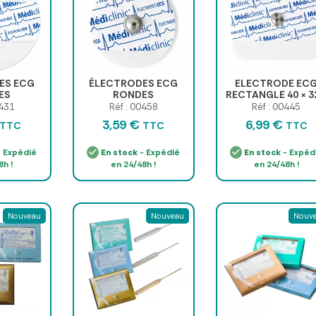
ES ECG
ÉLECTRODES ECG
ELECTRODE EC
ES
RONDES
RECTANGLE 40 × 3
ES NON-
PRÉGÉLIFIÉES
mm - MEDICLINI
0431
Réf : 00458
Réf : 00445
 60mm -
BOUTON PRESSION
3,59 €
6,99 €
TTC
TTC
TTC
de 50
37 x 42mm - sachet de
50
 Expédié
En stock
- Expédié
En stock
- Expéd
8h !
en 24/48h !
en 24/48h !
Nouveau
Nouveau
Nouv