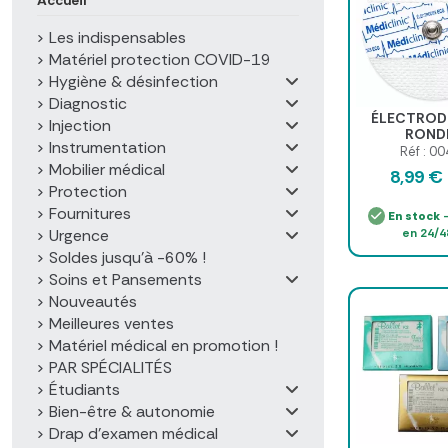
Les indispensables
Matériel protection COVID-19
Hygiène & désinfection
Diagnostic
ÉLECTROD
Injection
ROND
Instrumentation
PRÉGÉLIFIÉ
Réf : 0
TISSÉ 60 x
Mobilier médical
8,99 €
sachet 
Protection
Fournitures
En stock
-
Urgence
en 24/4
Soldes jusqu'à -60% !
Soins et Pansements
Nouveautés
Meilleures ventes
Matériel médical en promotion !
PAR SPÉCIALITÉS
Étudiants
Bien-être & autonomie
Drap d'examen médical