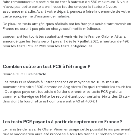
faire rembourser une partie de ce test à hauteur de 35€ maximum. Si vous
n'avez pas cette carte alors il vous faudra envoyer la facture à votre
assurance maladie. Avant votre départ, pensez à faire la demande de votre
carte européenne d'assurance maladie
.
De plus, les tests antigéniques réalisés par les français souhaitant revenir en
France ne seront pas pris en charge sauf motifs médicaux.
concernant les touristes souhaitant venir visiter le France, Gabriel Attal a
annoncé que les tests seront payant dés le 7 juillet 2021 à hauteur de 49€
pour les tests PCR et 29€ pour les
tests antigéniques
.
Combien coûte un test PCR à l'étranger ?
Source GEO •
Lire l'article
Les tests PCR réalisés à l'étranger sont en moyenne de 100€ mais ils
peuvent atteindre 250€ comme en Angleterre. De quoi refroidir les touristes
! Quelques pays ont toutefois décider de rendre les tests PCR gratuits
comme la Norvège ou Malte. Le record étant pour certains états des États-
Unis dont la fourchette est comprise entre 40 et 400 € !
Les tests PCR payants à partir de septembre en France ?
Le ministre de la santé Olivier Véran envisage cette possibilité ais pas avant
que la vaccination aura été proposée à tous les français : probablement au